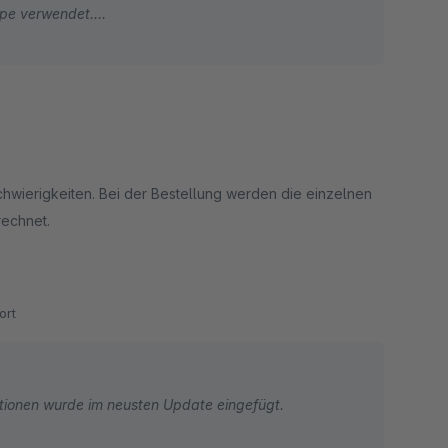
ppe verwendet.
benutzt werden.
 schwierigkeiten. Bei der Bestellung werden die einzelnen
erechnet.
ort
itionen wurde im neusten Update eingefügt.