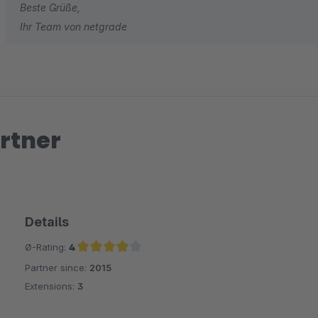
Beste Grüße,
Ihr Team von netgrade
rtner
Details
Ø-Rating:
4
Partner since:
2015
Average rating of 4 out of 5 stars
Extensions:
3