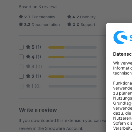
Average rating of 3.33 out of 5 stars
Based on 3 reviews
2.7
Functionality
4.2
Usability
3.3
Documentation
0.0
Support
5
(1)
33 %
4
(1)
33 %
3
(0)
0 %
2
(1)
33 %
1
(0)
0 %
Write a review
If you downloaded this extension you can write a
review in the Shopware Account.