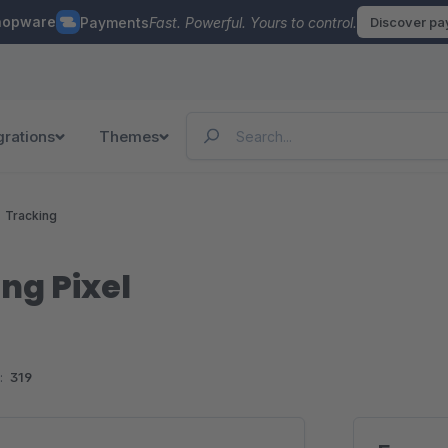
hopware
Payments
Fast. Powerful. Yours to control.
Discover p
grations
Themes
Tracking
ing Pixel
:
319