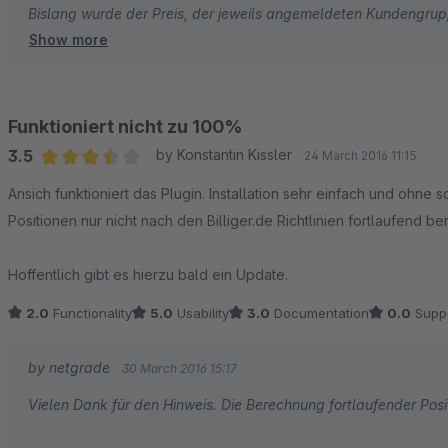
Bislang wurde der Preis, der jeweils angemeldeten Kundengru
Show more
Mit dem neusten Update sollten jetzt explizit die Netto Preise 
Funktioniert nicht zu 100%
3.5
by Konstantin Kissler
24 March 2016 11:15
Average rating of 3.5 out of 5 stars
Ansich funktioniert das Plugin. Installation sehr einfach und ohne
Positionen nur nicht nach den Billiger.de Richtlinien fortlaufend b
Hoffentlich gibt es hierzu bald ein Update.
2.0
Functionality
5.0
Usability
3.0
Documentation
0.0
Supp
by netgrade
30 March 2016 15:17
Vielen Dank für den Hinweis. Die Berechnung fortlaufender Pos