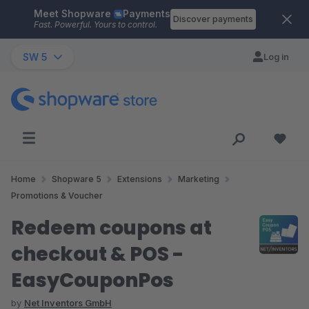
Meet Shopware
Payments
Skip to main content
Discover payments
Fast. Powerful. Yours to control.
SW 5
Log in
Home
Shopware 5
Extensions
Marketing
Promotions & Voucher
Redeem coupons at
checkout & POS -
EasyCouponPos
by
Net Inventors GmbH