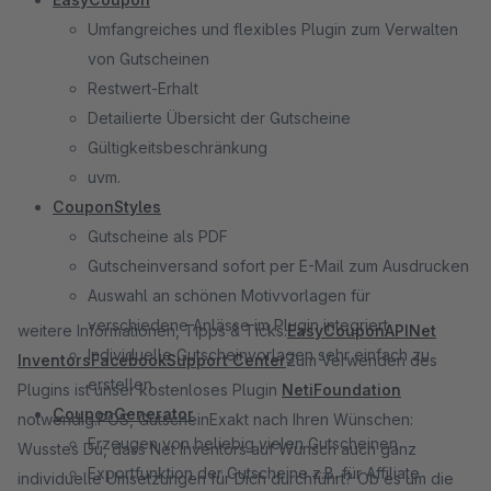
Umfangreiches und flexibles Plugin zum Verwalten
von Gutscheinen
Restwert-Erhalt
Detailierte Übersicht der Gutscheine
Gültigkeitsbeschränkung
uvm.
CouponStyles
Gutscheine als PDF
Gutscheinversand sofort per E-Mail zum Ausdrucken
Auswahl an schönen Motivvorlagen für
verschiedene Anlässe im Plugin integriert
weitere Informationen, Tipps & Ticks:
EasyCouponAPI
Net
Individuelle Gutscheinvorlagen sehr einfach zu
Inventors
Facebook
Support Center
Zum Verwenden des
erstellen
Plugins ist unser kostenloses Plugin
NetiFoundation
CouponGenerator
notwendig.POS, GutscheinExakt nach Ihren Wünschen:
Erzeugen von beliebig vielen Gutscheinen
Wusstes Du, dass Net Inventors auf Wunsch auch ganz
Exportfunktion der Gutscheine z.B. für Affiliate
individuelle Umsetzungen für Dich durchführt? Ob es um die