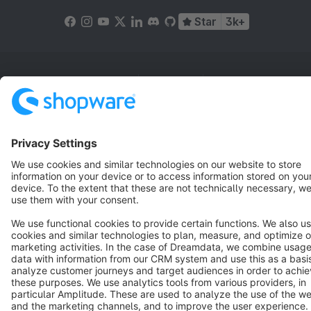
Star
3k+
Terms & Conditions
Privacy
Legal notice
Cookie settings
Copyright © shopware AG - All rights reserved
Notice: * All prices are quoted net of the statutory value-added tax