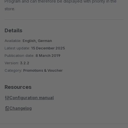
Program and can therefore be displayed with priority in the
Aufbuchen von Gutscheinwerten
store.
Benutzer und PIN Verwaltung
optionaler Zugang mi IP Adresse
Details
Available:
English, German
Latest update:
15 December 2025
Publication date:
8 March 2019
Version:
3.2.2
Category:
Promotions & Voucher
Resources
Configuration manual
Changelog