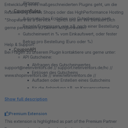
Aktionen
Entwicklung eines maßgeschneiderten Plugins geht, um die
CouponRules
Realisierung Deines Shops oder das HighPerformance Hosting
Automatisches Erstellen von Gutscheinen nach
"Shopware as a Service" - sprich uns an. Wir beraten Dich
Regeln/Ereignissen, wie z.B. nach einer Bestellung
gerne persönlich zu Deinen Möglichkeiten!
Gutscheinwert in % vom Einkaufswert, oder fester
Betrag pro Bestellung (Euro oder %)
Help & Support:
CouponAPI
Bei Fragen zu unserem Plugin kontaktiere uns gerne unter:
API Gutscheine:
Abfragen des Gutscheinwertes
support@netinventors.de // support.netinventors.de/hc //
Einlösen des Gutscheins
www.shopinventors.de // www.netinventors.de //
Aufladen oder Erstellen eines Gutscheins
für die Anbindung z.B. an Kassensysteme
CouponPOS
Show full description
Frontend zum:
Abfrage des Gutscheinwerts
Premium Extension
Erstellen von Gutscheinen
This extension is highlighted as part of the Premium Partner
(Teil) Einlösen von Gutscheinen