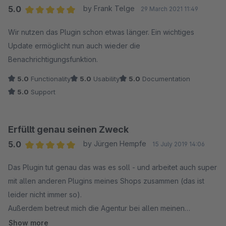
5.0
by Frank Telge
29 March 2021 11:49
Average rating of 5 out of 5 stars
Wir nutzen das Plugin schon etwas länger. Ein wichtiges
Update ermöglicht nun auch wieder die
Benachrichtigungsfunktion.
5.0
Functionality
5.0
Usability
5.0
Documentation
5.0
Support
Erfüllt genau seinen Zweck
5.0
by Jürgen Hempfe
15 July 2019 14:06
Average rating of 5 out of 5 stars
Das Plugin tut genau das was es soll - und arbeitet auch super
mit allen anderen Plugins meines Shops zusammen (das ist
leider nicht immer so).
Außerdem betreut mich die Agentur bei allen meinen
Problemen und findet zufriedenstellende Lösungen.
Show more