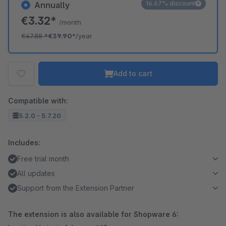
16.67% discount
Annually
€3.32*
/month
€47.88
*
€39.90*
/year
Add to cart
Compatible with:
5.2.0 - 5.7.20
Includes:
Free trial month
All updates
Support from the Extension Partner
The extension is also available for Shopware 6: