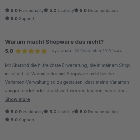
5.0
Functionality
5.0
Usability
5.0
Documentation
5.0
Support
Warum macht Shopware das nicht?
5.0
by Jonah
20 September 2018 14:44
Average rating of 5 out of 5 stars
Mit Abstand die hilfreichste Erweiterung, die in meinem Shop
installiert ist. Warum bekommt Shopware nicht hin die
Varianten-Verwaltung so zu gestalten, dass meine Varianten
ausgeblendet oder deaktiviert werden können, wenn der
Artikel nicht bestellbar ist?
Show more
Klasse Plugin, weiter so!
5.0
Functionality
5.0
Usability
5.0
Documentation
5.0
Support