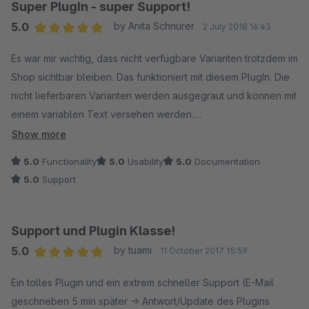
Super PlugIn - super Support!
5.0
by Anita Schnürer
2 July 2018 16:43
Average rating of 5 out of 5 stars
Es war mir wichtig, dass nicht verfügbare Varianten trotzdem im
Shop sichtbar bleiben. Das funktioniert mit diesem PlugIn. Die
nicht lieferbaren Varianten werden ausgegraut und können mit
einem variablen Text versehen werden.
Bei einem kleinen Problem (Umstellung von Test- auf
Show more
Kaufversion) wurde superschnell und effektiv vom Support
5.0
Functionality
5.0
Usability
5.0
Documentation
geholfen. Daumen hoch!
5.0
Support
Support und Plugin Klasse!
5.0
by tuami
11 October 2017 15:59
Average rating of 5 out of 5 stars
Ein tolles Plugin und ein extrem schneller Support (E-Mail
geschrieben 5 min später -> Antwort/Update des Plugins