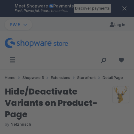
Meet Shopware
Payments
Skip to main content
Discover payments
Fast. Powerful. Yours to control.
SW 5
Log in
Home
Shopware 5
Extensions
Storefront
Detail Page
Hide/Deactivate
Variants on Product-
Page
by
Netzhirsch