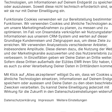
Notice: * All prices are quoted net of the statutory value-added tax