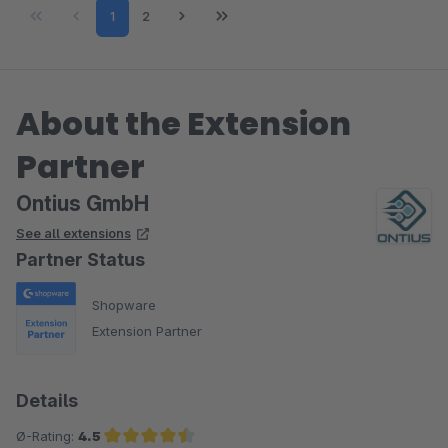
Page
Page
1
2
About the Extension
Partner
Ontius GmbH
See all extensions
Partner Status
Shopware
Extension Partner
Details
Ø-Rating:
4.5