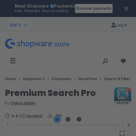
Meet Shopware
Payments
Skip to main content
Discover payments
Fast. Powerful. Yours to control.
SW 5
Log in
Home
Shopware 5
Extensions
Storefront
Search & Filter
Premium Search Pro
by
Ontius GmbH
4.6
(17 reviews)
391
Skip image gallery