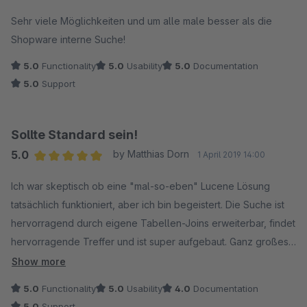
Average rating of 5 out of 5 stars
Sehr viele Möglichkeiten und um alle male besser als die
Shopware interne Suche!
5.0
Functionality
5.0
Usability
5.0
Documentation
5.0
Support
Sollte Standard sein!
5.0
by Matthias Dorn
1 April 2019 14:00
Average rating of 5 out of 5 stars
Ich war skeptisch ob eine "mal-so-eben" Lucene Lösung
tatsächlich funktioniert, aber ich bin begeistert. Die Suche ist
hervorragend durch eigene Tabellen-Joins erweiterbar, findet
hervorragende Treffer und ist super aufgebaut. Ganz großes
Lob!
Show more
5.0
Functionality
5.0
Usability
4.0
Documentation
5.0
Support