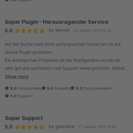
Super Plugin - Herausragender Service
5.0
by Werner
24 January 2019 16:35
Average rating of 5 out of 5 stars
Auf der Suche nach einer umfangreichen Suche bin ich auf
dieses Plugin gestoßen.
Bei anfänglichen Probleme mit der Konfiguration wurde mir
sehr gut und ausführlich vom Support weitergeholfen. Selbst
eine kleine Anpassung die für uns sehr wichtig war wurde
Show more
einfach so übernommen. Solch einen Service erlebt man nur
5.0
Functionality
5.0
Usability
5.0
Documentation
selten.
5.0
Support
Das Plugin selbst kann ich auch nur empfehlen. Es gibt
zahlreiche Einstellungsmöglichkeit um die Suche nach
Super Support
eigenem Belieben zu gestalten.
5.0
by gastroline
17 January 2019 13:52