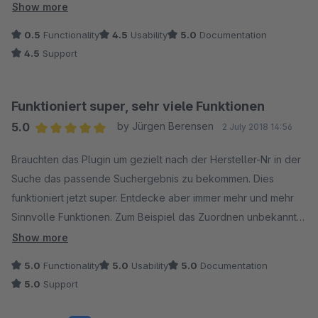
deaktiviert, sodass Sie mit den Eigenschaften weiter arbeiten
Show more
können.
0.5
Functionality
4.5
Usability
5.0
Documentation
4.5
Support
Funktioniert super, sehr viele Funktionen
5.0
by Jürgen Berensen
2 July 2018 14:56
Average rating of 5 out of 5 stars
Brauchten das Plugin um gezielt nach der Hersteller-Nr in der
Suche das passende Suchergebnis zu bekommen. Dies
funktioniert jetzt super. Entdecke aber immer mehr und mehr
Sinnvolle Funktionen. Zum Beispiel das Zuordnen unbekannter
Suchbegriffe. Kann man sich aber auch alles im dem gute
Show more
erklären Youtube-Video anschauen. Das Plugin überzeugt
5.0
Functionality
5.0
Usability
5.0
Documentation
jedenfalls schonmal in der Testphase.
5.0
Support