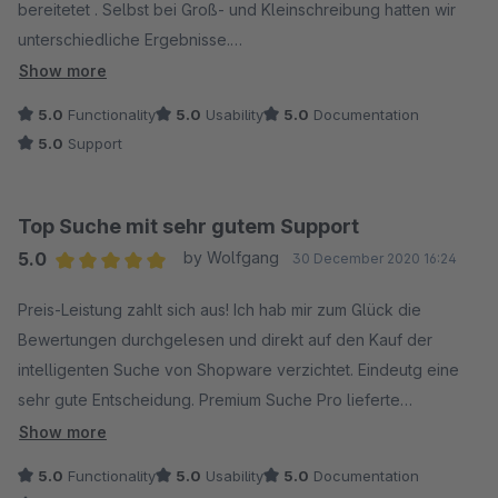
bereitetet . Selbst bei Groß- und Kleinschreibung hatten wir
unterschiedliche Ergebnisse.
Es war eine hausgemachte Katastrophe!!
Show more
Habe die Profisuche von Ontius ausprobiert und war schlicht
5.0
Functionality
5.0
Usability
5.0
Documentation
begeistert.
5.0
Support
Wieso nicht gleich so? So muss das gehen !
Nach ein paar kleinen Einstellungen und einem Telefonat mit
Herrn Egli waren alle Fragen ausgeräumt und die Suche läuft
Top Suche mit sehr gutem Support
besser als ich es mir erhofft habe. Hier kann man sehr viel
5.0
by Wolfgang
30 December 2020 16:24
seinen eigenen Wünschen nach anpassen.
Average rating of 5 out of 5 stars
Tausend Dank an Herrn Egli für seine freundliche und
Preis-Leistung zahlt sich aus! Ich hab mir zum Glück die
kompetente Hilfsbereitschaft.
Bewertungen durchgelesen und direkt auf den Kauf der
Hoffentlich kommt das Modul später noch für Shopware 6 !!
intelligenten Suche von Shopware verzichtet. Eindeutg eine
sehr gute Entscheidung. Premium Suche Pro lieferte
umgehend die gewünschte Verbesserung der Suche.
Show more
5.0
Functionality
5.0
Usability
5.0
Documentation
Mit technischem Verständnis kann man viel machen. Aber das