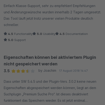
Average rating of 5 out of 5 stars
Einfach Top!
Einfach Klasse-Support, sehr zu empfehlen! Empfehlungen
und Änderungswünsche wurden innerhalb 2 Tagen umgesetzt.
Das Tool läuft jetzt trotz unserer vielen Produkte deutlich
schneller.
4.5
Functionality
5.0
Usability
4.5
Documentation
5.0
Support
Eigenschaften können bei aktiviertem Plugin
nicht gespeichert werden
3.5
by Joachim
17 August 2018 14:47
Average rating of 3.5 out of 5 stars
Dass unter SW 5.4.5 und der Plugin-Vers. 3.0.2 keine neuen
Eigenschaften abgespeichert werden können, liegt an dem
Suchplugin „Premium Suche Pro“. Ist dieses deaktiviert
funktioniert das Speichern wieder. Es ist jetzt erstmal