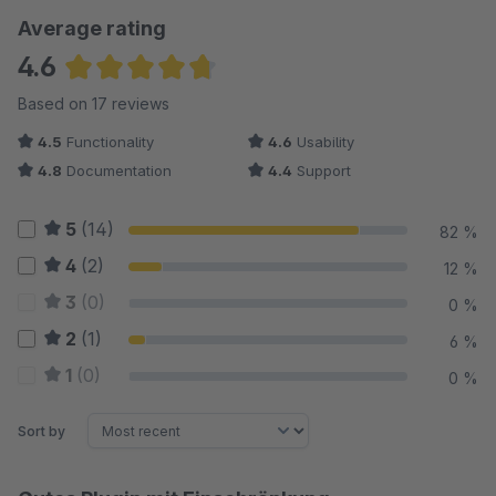
Average rating
4.6
Average rating of 4.65 out of 5 stars
Based on 17 reviews
4.5
Functionality
4.6
Usability
4.8
Documentation
4.4
Support
5
(14)
82 %
4
(2)
12 %
3
(0)
0 %
2
(1)
6 %
1
(0)
0 %
Sort by