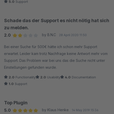
5.0
Support
Plugin liefert auch schon für Personen ohne großes
technisches Wissen hervorragende Resultate.
Schade das der Support es nicht nötig hat sich
Zur Kritik am Support: Ich hab per Email am 16.12.2020 wegen
zu melden.
einem Problem um einen Rückruf gebeten. Am folge Tag hatte
2.0
by B.N.C
28 April 2020 11:50
ich noch keine Antwort per Email und versuchte mein Glück
Average rating of 2 out of 5 stars
per Telefon. Daraufhin erreichte ich eine Dame die mir mitteilte
Bei einer Suche für 500€ hätte ich schon mehr Support
das ein Kollege zurückrufen würde.
erwartet. Leider kam trotz Nachfrage keine Antwort mehr vom
Support. Das Problem war bei uns das die Suche nicht unter
Anruf kam zuverlässlich direkt eine Stunde später und mir
Einstellungen gefunden wurde.
wurde ohne Zeitdruck geholfen.
2.0
Functionality
2.0
Usability
4.0
Documentation
Daher bekommt der Support die volle Punktezahl. Wenn ihr
1.0
Support
ein Problem habt, ruft einfach an.
Top Plugin
5.0
by Klaus Henke
14 May 2019 15:36