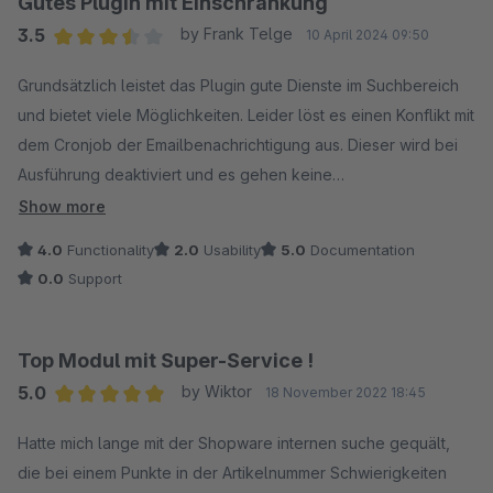
Gutes Plugin mit Einschränkung
3.5
by Frank Telge
10 April 2024 09:50
Average rating of 3.5 out of 5 stars
Grundsätzlich leistet das Plugin gute Dienste im Suchbereich
und bietet viele Möglichkeiten. Leider löst es einen Konflikt mit
dem Cronjob der Emailbenachrichtigung aus. Dieser wird bei
Ausführung deaktiviert und es gehen keine
Benachrichtigungen raus.
Show more
4.0
Functionality
2.0
Usability
5.0
Documentation
0.0
Support
Top Modul mit Super-Service !
5.0
by Wiktor
18 November 2022 18:45
Average rating of 5 out of 5 stars
Hatte mich lange mit der Shopware internen suche gequält,
die bei einem Punkte in der Artikelnummer Schwierigkeiten