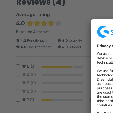
Reviews (4)
Average rating
4.0
Average rating of 4 out of 5 stars
Based on 4 reviews
4.2
Functionality
4.0
Usability
4.0
Documentation
4.0
Support
5
(3)
75 %
4
(0)
0 %
3
(0)
0 %
2
(0)
0 %
1
(1)
25 %