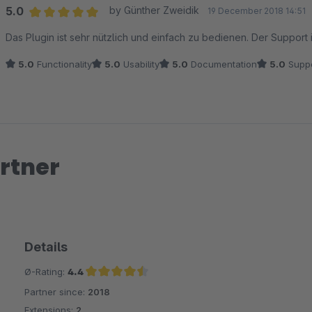
5.0
by Günther Zweidik
19 December 2018 14:51
Average rating of 5 out of 5 stars
Das Plugin ist sehr nützlich und einfach zu bedienen. Der Support 
5.0
Functionality
5.0
Usability
5.0
Documentation
5.0
Suppo
rtner
Details
Ø-Rating:
4.4
Partner since:
2018
Average rating of 4.4 out of 5 stars
Extensions:
2