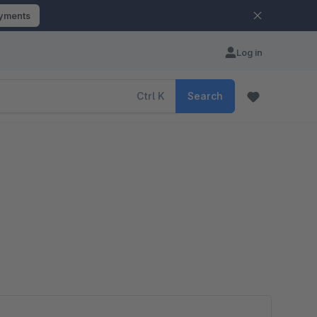
ayments
Log in
Ctrl
K
Search