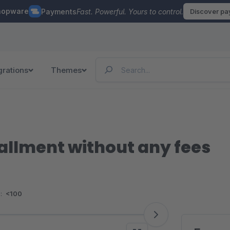
hopware
Payments
Fast. Powerful. Yours to control.
Discover p
grations
Themes
allment without any fees
:
<100