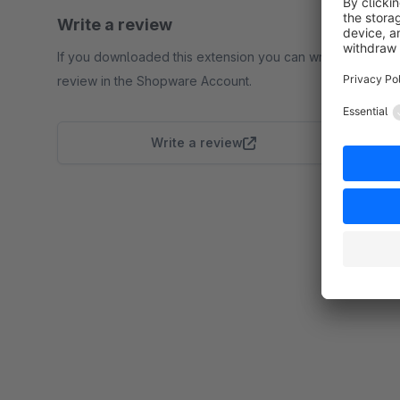
Write a review
If you downloaded this extension you can write a
review in the Shopware Account.
Write a review