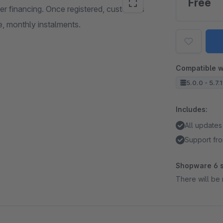
Free
er financing. Once registered, customers
, monthly instalments.
Compatible w
5.0.0 - 5.7.1
Includes:
All updates
Support fro
Shopware 6 s
There will be 