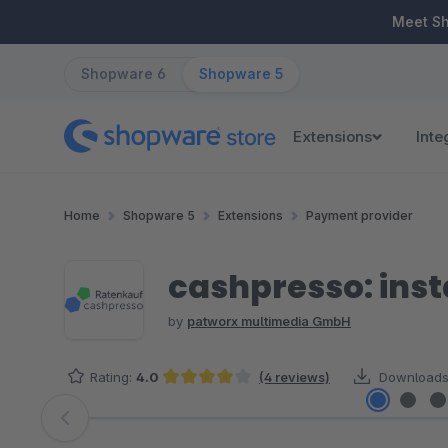
ip to main content
Skip to search
Skip to main navigation
Meet S
Shopware 6
Shopware 5
Extensions
Inte
Home
Shopware 5
Extensions
Payment provider
cashpresso: inst
by
patworx multimedia GmbH
Rating:
4.0
(4 reviews)
Downloads
Average rating of 4 out of 5 stars
Skip image gallery