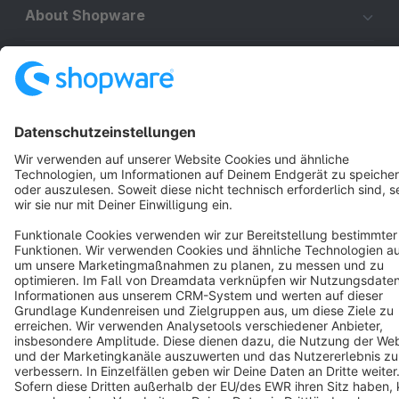
About Shopware
Discover
Resources
English
Star
3k+
Terms & Conditions
Privacy
Legal notice
Cookie settings
Copyright © shopware AG - All rights reserved
Notice: * All prices are quoted net of the statutory value-added tax