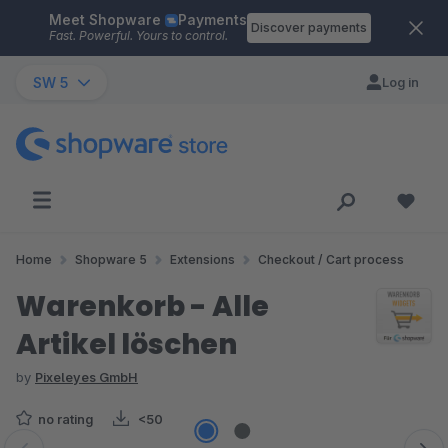
Meet Shopware
Payments
Skip to main content
Discover payments
Fast. Powerful. Yours to control.
SW 5
Log in
Home
Shopware 5
Extensions
Checkout / Cart process
Warenkorb - Alle
Artikel löschen
by
Pixeleyes GmbH
no rating
<50