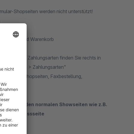
mular-Shopseiten werden nicht unterstützt!
n
en
ldetailseite und Warenkorb
Die ID's der Zahlungsarten finden Sie rechts in
instellungen > Zahlungsarten"
er PDF bei Shopseiten, Faxbestellung,
kel sowie in den normalen Showseiten wie z.B.
tellabschlussseite