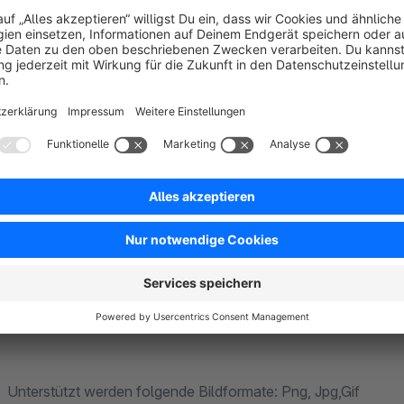
Die Bildpfade z.B. in den Beschreibungen, die als PDF gene
Beispiel:
https://IHREDOMAIN.DE/PFADDESBILDES/BILD.JPG
Unterstützt werden folgende Bildformate: Png, Jpg,Gif