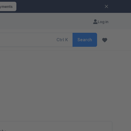
ayments
Log in
Ctrl
K
Search