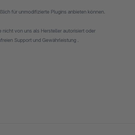
Bitte haben Sie Verständnis dafür, dass wir Support ausschließlich für unmodifizierte Plugins anbieten können.
vorgenommen wurden, erlischt jeglicher Anspruch auf kostenfreien Support und Gewährleistung .