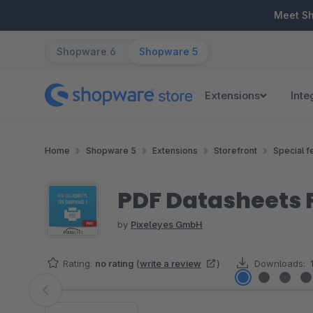
ip to main content
Skip to search
Skip to main navigation
Meet S
Shopware 6
Shopware 5
Extensions
Inte
Home
Shopware 5
Extensions
Storefront
Special f
PDF Datasheets 
by
Pixeleyes GmbH
Rating:
no rating
(
write a review
)
Downloads:
Skip image gallery