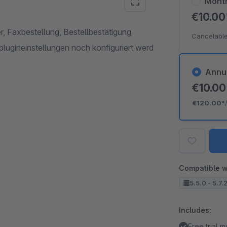
Mont
€10.0
r, Faxbestellung, Bestellbestätigung
Cancelable
plugineinstellungen noch konfiguriert werd
Annu
€10.0
€120.00*
Compatible w
5.5.0 - 5.7.
Includes:
Free trial 