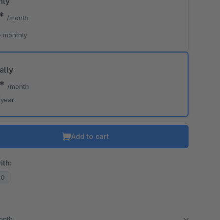
hly
0*
/month
 monthly
ally
0*
/month
/year
Add to cart
ith:
20
month