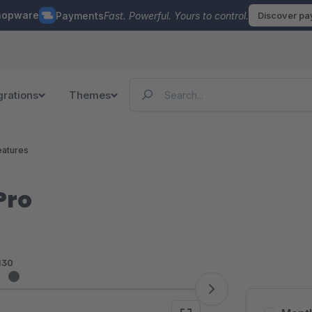
hopware
Payments
Fast. Powerful. Yours to control.
Discover p
grations
Themes
eatures
Pro
130