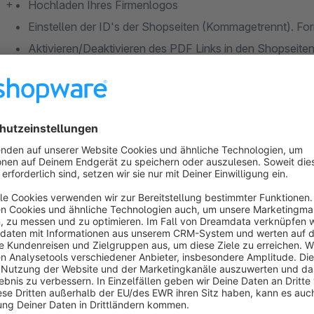
+
Hochladen Ihres Firmenlogos
Einstellen der ID's der Shopseiten (Kommagetrennt). For
Aktivieren/Deaktivieren des PDF Links in den Shopseite
Aktivieren/Deaktivieren des PDF Links in den Artikelseit
Aktivieren/Deaktivieren der Fax Bestellung in der Artike
Aktivieren/Deaktivieren der PDF Bestellbestätigung
Einstellen der ID's der Zahlungsarten (Kommagetrennt). (
Klammern neben der Anzeige der Zahlungsarten unter "E
Eingeben eines anderen Templates für die Generierung d
Artikeldetailseiten, Bestellbestätigung
In dem Demoshop finden Sie den PDF Link in allen Arti
AGB, Impressum, etc., Im Warenkorb sowie auf der Bes
Wichtiger Hinweis: