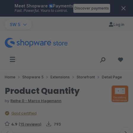
Meet Shopware
Payments
Skip to main content
Discover payments
Fast. Powerful. Yours to control.
SW 5
Log in
Home
Shopware 5
Extensions
Storefront
Detail Page
Product Quantity
by
Reihe 0 - Marco Hagemann
Gold certified
4.9
(15 reviews)
793