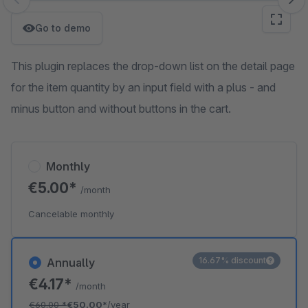
Skip image gallery
Go to demo
This plugin replaces the drop-down list on the detail page
for the item quantity by an input field with a plus - and
minus button and without buttons in the cart.
Monthly
€5.00*
/month
Cancelable monthly
16.67% discount
Annually
€4.17*
/month
€60.00
*
€50.00*
/year