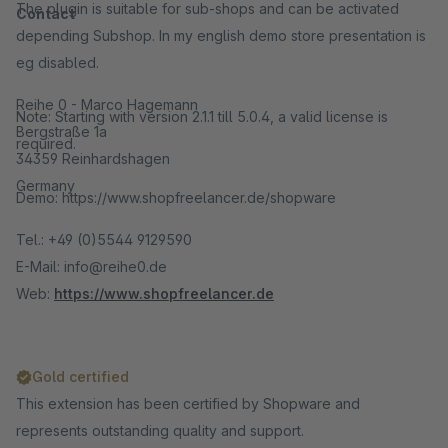
The plugin is suitable for sub-shops and can be activated
Contact
depending Subshop. In my english demo store presentation is
eg disabled.
Reihe 0 - Marco Hagemann
Note: Starting with version 2.1.1 till 5.0.4, a valid license is
Bergstraße 1a
required.
34359 Reinhardshagen
Germany
Demo: https://www.shopfreelancer.de/shopware
Tel.: +49 (0)5544 9129590
E-Mail: info@reihe0.de
Web:
https://www.shopfreelancer.de
Gold certified
This extension has been certified by Shopware and
represents outstanding quality and support.