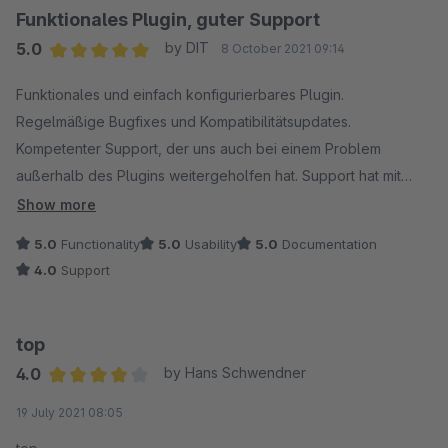
Funktionales Plugin, guter Support
5.0
by DIT
8 October 2021 09:14
Average rating of 5 out of 5 stars
Funktionales und einfach konfigurierbares Plugin.
Regelmäßige Bugfixes und Kompatibilitätsupdates.
Kompetenter Support, der uns auch bei einem Problem
außerhalb des Plugins weitergeholfen hat. Support hat mit
Verzögerung geantwortet.
Show more
5.0
Functionality
5.0
Usability
5.0
Documentation
4.0
Support
top
4.0
by Hans Schwendner
Average rating of 4 out of 5 stars
19 July 2021 08:05