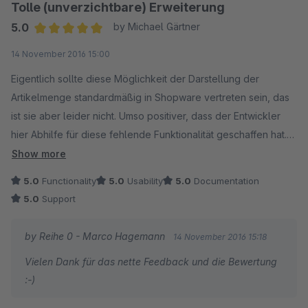
Tolle (unverzichtbare) Erweiterung
5.0
by Michael Gärtner
Average rating of 5 out of 5 stars
14 November 2016 15:00
Eigentlich sollte diese Möglichkeit der Darstellung der
Artikelmenge standardmäßig in Shopware vertreten sein, das
ist sie aber leider nicht. Umso positiver, dass der Entwickler
hier Abhilfe für diese fehlende Funktionalität geschaffen hat.
Anfangs gab es etwas Darstellungsschwierigkeiten auf Mac
Show more
Safari. Gemeinsam mit dem Entwickler konnten wir aber dem
5.0
Functionality
5.0
Usability
5.0
Documentation
Problem auf den Grund gehen und er hat auch äußerst schnell
5.0
Support
mit einem kurzfristigen Update Abhilfe geschaffen. Super
Support, dafür auf jeden Fall 10 Sterne!
by Reihe 0 - Marco Hagemann
14 November 2016 15:18
Vielen Dank für das nette Feedback und die Bewertung
:-)