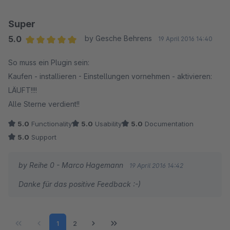
Super
5.0
by Gesche Behrens
19 April 2016 14:40
Average rating of 5 out of 5 stars
So muss ein Plugin sein:
Kaufen - installieren - Einstellungen vornehmen - aktivieren:
LÄUFT!!!!
Alle Sterne verdient!!
5.0
Functionality
5.0
Usability
5.0
Documentation
5.0
Support
by Reihe 0 - Marco Hagemann
19 April 2016 14:42
Danke für das positive Feedback :-)
Page
Page
1
2