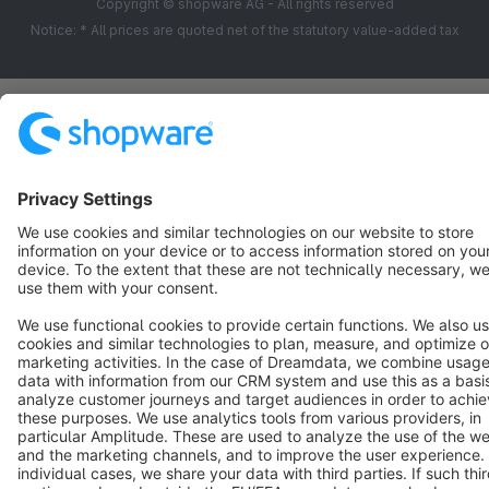
Copyright © shopware AG - All rights reserved
Notice: * All prices are quoted net of the statutory value-added tax