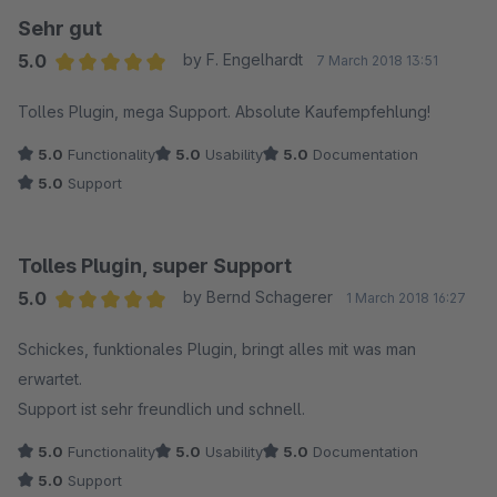
Sehr gut
5.0
by F. Engelhardt
7 March 2018 13:51
Average rating of 5 out of 5 stars
Tolles Plugin, mega Support. Absolute Kaufempfehlung!
5.0
Functionality
5.0
Usability
5.0
Documentation
5.0
Support
Tolles Plugin, super Support
5.0
by Bernd Schagerer
1 March 2018 16:27
Average rating of 5 out of 5 stars
Schickes, funktionales Plugin, bringt alles mit was man
erwartet.
Support ist sehr freundlich und schnell.
5.0
Functionality
5.0
Usability
5.0
Documentation
5.0
Support