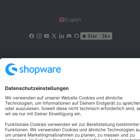
English
Star
3k+
Terms & Conditions
Privacy
Legal notice
Cookie settings
Copyright © shopware AG - All rights reserved
Notice: * All prices are quoted net of the statutory value-added tax