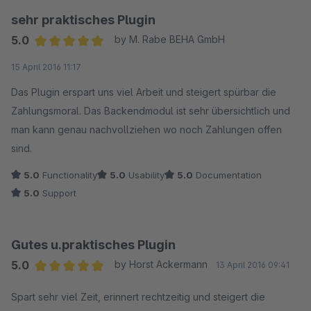
Für 299,- Euro erwartet man professionelle Plugins und keine
sehr praktisches Plugin
unbrauchbare Software mir verständnislosen Support.
5.0
by M. Rabe BEHA GmbH
Average rating of 5 out of 5 stars
15 April 2016 11:17
MFG
Das Plugin erspart uns viel Arbeit und steigert spürbar die
Zahlungsmoral. Das Backendmodul ist sehr übersichtlich und
man kann genau nachvollziehen wo noch Zahlungen offen
sind.
5.0
Functionality
5.0
Usability
5.0
Documentation
5.0
Support
Gutes u.praktisches Plugin
5.0
by Horst Ackermann
13 April 2016 09:41
Average rating of 5 out of 5 stars
Spart sehr viel Zeit, erinnert rechtzeitig und steigert die