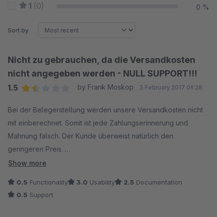
1
(0)
0 %
Sort by
Nicht zu gebrauchen, da die Versandkosten
nicht angegeben werden - NULL SUPPORT!!!
1.5
by Frank Moskop
3 February 2017 09:28
Average rating of 1.5 out of 5 stars
Bei der Belegerstellung werden unsere Versandkosten nicht
mit einberechnet. Somit ist jede Zahlungserinnerung und
Mahnung falsch. Der Kunde überweist natürlich den
geringeren Preis.
Wir müssen den Kunden anschreiben und auffordern die
Show more
Versandkosten zu überweisen. Das gibt nur Ärger. Der Support
0.5
Functionality
3.0
Usability
2.5
Documentation
sagt nur, dass es doch nicht so schlimm ist und bald eine neue
0.5
Support
Version kommt. Und auf einen Rückruf warte ich seit über 2
Wochen, trotz mehrfacher Aufforderung.