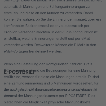
​Das Plugin bietet die Möglichkeit, nach definierten Zeiträumen,
automatisch Mahnungen und Zahlungserinnerungen zu
erstellen und diese an den Kunden zu versenden. Dabei
können Sie wählen, ob Sie die Erinnerungen manuell über ein
komfortables Backendmodul oder vollautomatisch per
CronJob versenden möchten. In der Plugin-Konfiguration ist
einstellbar, welche Erinnerungen erstellt und per eMail
versendet werden. Desweiteren können die E-Mails in den
eMail-Vorlagen frei definiert werden.
Wenn eine Bestellung den konfigurierten Zahlstatus (z.B.
Offen) gesetzt hat und die Bedingungen für eine Mahnung
E-POSTBRIEF
erfüllt sind, werden für diese die Mahnungen erstellt. Es sind
eine Zahlungserinnerung und 3 Mahnungen vorgesehen, für
Die automatische Mahnungsgenerierung unterstützt den
die konfiguriert werden kann ob und wann diese verschickt
Versand der Mahnungsdokumente per E-POSTBRIEF. Dies
werden.
bietet Ihnen die Möglichkeit physische Mahnungsbriefe