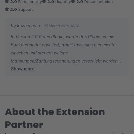
2.0
Functionality
2.0
Usability
2.0
Documentation
Plugin nicht produktiv einsetzbar.
2.0
Support
Leider Email-Anfragen beim Hersteller gab es keine
Rückmeldung resp. Hilfeleistung.
by kuzo media
23 March 2016 08:28
In Version 2.0.0 des Plugin, wurde das Plugin um ein
Backendmodul erweitert, damit lässt sich nun leichter
einsehen und steuern welche
Mahnungen/Zahlungserinnerungen verschickt werden
Show more
sollen. Damit ist dann auch das manuelle Versenden von
Mahnungen ohne Cronjob möglich, außerdem wurde ein
Verlauf der erstellten Mahnungen integriert. Auch die
vereinzelt auftretende Problematik mit der
Shopduplizierung wird durch einen neuen Workaround
About the Extension
(des Shopwarebug beim Statusmailversenden
https://github.com/shopware/shopware/pull/437)
Partner
behoben.