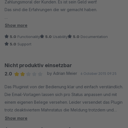
Zahlungsmoral der Kunden. Es ist sein Geld wert!
Das sind die Erfahrungen die wir gemacht haben.
Die - Profi - Permanent - Liner
Show more
5.0
Functionality
5.0
Usability
5.0
Documentation
Horst Ackermann
5.0
Support
Nicht produktiv einsetzbar
2.0
by Adrian Meier
6 October 2015 09:25
Average rating of 2 out of 5 stars
Das Pluginist von der Bedienung klar und einfach verständlich.
Die Email-Vorlagen lassen sich pro Status anpassen und mit
einem eigenen Belege versehen. Leider versendet das Plugin
trotz deaktiviertem Mahnstatus die Meldung trotzdem und
erstellt pro Durchlauf des Cronjobs einen Hauptshop,
Show more
wodurch der Shop nicht mehr erreichbar wird. Daher ist das