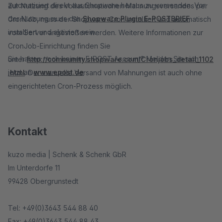
automatisiert direkt aus Shopware heraus zu versenden. Vor
Zur Nutzung des vollautomatischen Mahnungsversandes per
der Nutzung muss das
Shopware Plugin E-POSTBRIEF
CronJob, muss der Shopware-Cron installiert und automatisch
installiert und aktiviert sein.
vom Server angestoßen werden. Weitere Informationen zur
CronJob-Einrichtung finden Sie
Sie haben noch keinen E-POST Account? Melden Sie sich
unter
http://community.shopware.com/Cronjobs_detail_1102
jetzt an
www.epost.de
.html
. Der manuelle Versand von Mahnungen ist auch ohne
eingerichteten Cron-Prozess möglich.
Kontakt
kuzo media | Schenk & Schenk GbR
Im Unterdorfe 11
99428 Obergrunstedt
Tel: +49(0)3643 544 88 40
Fax: +49(0)3643 544 88 43