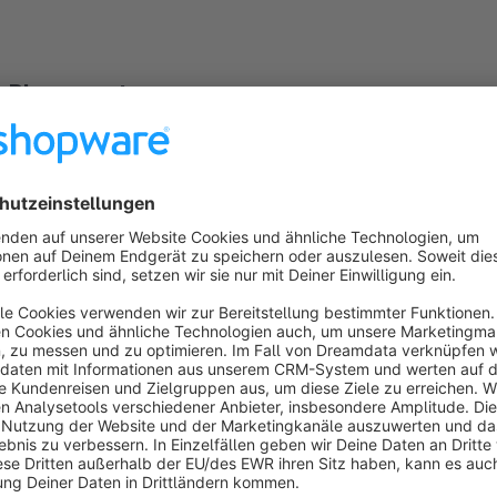
Please note:
This app is only with Shopware 5 compatible.
For recurring PayPal payments the use of PayPal Express is 
with PayPal Unified.
Showcases
Following customers use the app
Subscription
:
Organic Workout
- Bio Health