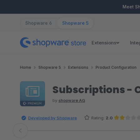
ip to main content
Skip to search
Skip to main navigation
Meet S
Shopware 6
Shopware 5
Extensions
Inte
Home
Shopware 5
Extensions
Product Configuration
Subscriptions 
by
shopware AG
Developed by Shopware
Rating:
2.0
Average rating of 2 out of 5 s
Skip image gallery