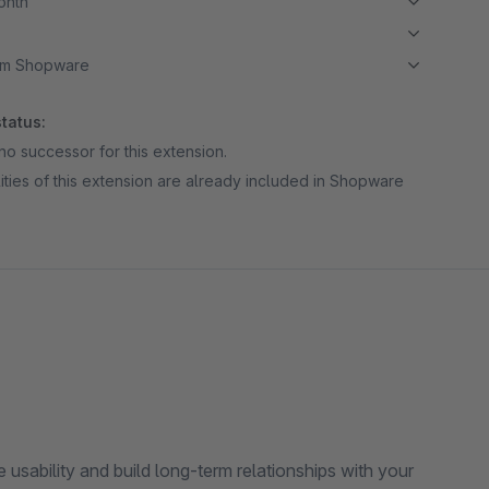
month
om Shopware
tatus:
no successor for this extension.
ities of this extension are already included in Shopware
 usability and build long-term relationships with your