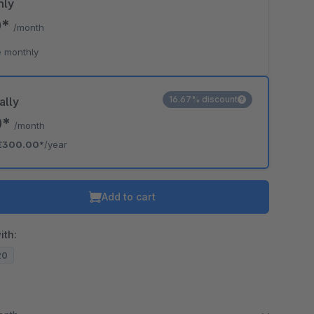
hly
0*
/month
 monthly
16.67% discount
ally
0*
/month
€300.00*
/year
Add to cart
ith:
20