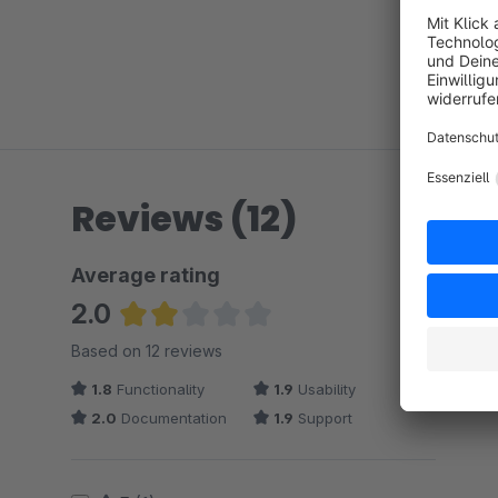
Reviews (12)
Average rating
2.0
Average rating of 2 out of 5 stars
Based on 12 reviews
1.8
Functionality
1.9
Usability
2.0
Documentation
1.9
Support