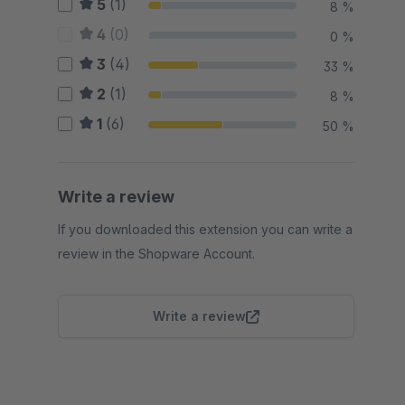
5
(1)
8 %
4
(0)
0 %
3
(4)
33 %
2
(1)
8 %
1
(6)
50 %
Write a review
If you downloaded this extension you can write a
review in the Shopware Account.
Write a review