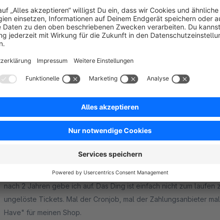
Rausch
- Chocolates
Miss Lashes
- Cosmetics
Sort by
Grundfunktionalitäten fehlen
2.0
by Martin Hellmich
2 November 2021 18:31
Average rating of 2 out of 5 stars
nach 2 Jahren gebe ich auf. Das Ding ist einfach nicht zum laufe
ungelöste Tickets. Mal der Cronjob, mal der Zahlungsanbieter mal
Have" für meinen Shop.