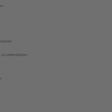
rt
können.
 zu unterstützen.
her noch nicht im Einsatz.
t
der Vorkasse sind für uns aber nicht zielführende