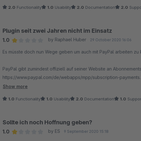
2.0
Functionality
1.0
Usability
2.0
Documentation
2.0
Suppo
Plugin seit zwei Jahren nicht im Einsatz
1.0
by Raphael Huber
29 October 2020 16:06
Average rating of 1 out of 5 stars
Es müsste doch nun Wege geben um auch mit PayPal arbeiten zu 
PayPal gibt zumindest offiziell auf seiner Website an Abonnements
https://www.paypal.com/de/webapps/mpp/subscription-payments
Show more
Wir haben AboCommerce vor zwei Jahren gekauft und hatten es bis
1.0
Functionality
1.0
Usability
2.0
Documentation
1.0
Suppor
Wir möchten gerne Abomodelle anbieten - Lastschrift, Rechnung o
Zahlungsmethoden.
Sollte ich noch Hoffnung geben?
1.0
by ES
9 September 2020 15:18
Average rating of 1 out of 5 stars