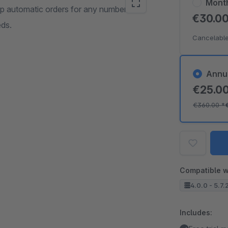
Mont
up automatic orders for any number of
€30.0
eds.
Cancelable
Annu
€25.0
€360.00
*
Compatible w
4.0.0 - 5.7.
Includes: