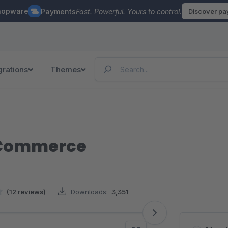
hopware
Payments
Fast. Powerful. Yours to control.
Discover p
grations
Themes
- Commerce
(12 reviews)
Downloads:
3,351
tars