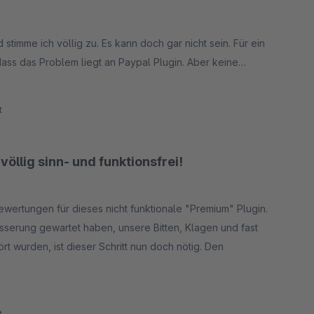
imme ich völlig zu. Es kann doch gar nicht sein. Für ein
dass das Problem liegt an Paypal Plugin. Aber keine
 Paypal lesen? Funktioniert auch andere Plugins mit
Paypal verzichten, wenn wir AboCommerce verwenden?
t
r eine Lösung in unserem ERP gebaut. Unfassbar! Wir
chreichen sollen. (Sie wissen wahrscheinlich wie viel
öllig sinn- und funktionsfrei!
he. Entschuldigung für das Wording, aber mir fällt anderes
 Bewertungen für dieses nicht funktionale "Premium" Plugin.
 bei mir beschwert hat. Michael P. hat dieses Problem
sserung gewartet haben, unsere Bitten, Klagen und fast
 wurden, ist dieser Schritt nun doch nötig. Den
lichkeiten hat (am Besten nur mit SEPA) ist AboCommerce
t