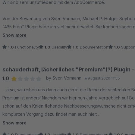
Wir sind sehr unzufriedend mit dem AboCommerce.
Von der Bewertung von Sven Vormann, Michael P. Holger Seybold st
"495 Euro" Plugin habe ich viel mehr erwartet. Sie können sagen 
Lösung dazu bieten? Kann der Entwickler keine Dokumentation von
Show more
Paypal nicht mehr? Das ist doch keine Ausrede. Sollen wir auf 
1.0
Functionality
1.0
Usability
1.0
Documentation
1.0
Suppor
Nach nicht erfolgreichen Kontakt mit dem Support haben wir selbe
haben auch noch alle Kunden kontaktiert, dass die SEPA bei uns na
Ärger ich von Innendienst bekommen habe....)
schauderhaft, lächerliches "Premium"(?) Plugin - v
1.0
by Sven Vormann
6 August 2020 11:55
Zu den Bestellungen mit mehreren Positionen ist es noch lächerlic
Average rating of 1 out of 5 stars
... also, wir reihen uns dann auch ein in die Reihe der schlechten
nicht ein. Mir war bis heute es nicht bekannt wenn der Kunde nicht
Premium ist anders! Nachdem wir hier nun Jahre vergeblich auf Be
schon am 08.07. geschrieben und Nichts passiert.
schon auf den Knien flehende Nachbesserungswünsche nicht erhört
kompletten Vorgang dazu findet man auch hier:
Falls dein Shop ein Produkt verkauft und nicht viele Zahlungsmög
https://issues.shopware.com/issues/PT-9958
Show more
eine gute Lösung.
1.0
Functionality
1.0
Usability
1.0
Documentation
1.0
Suppor