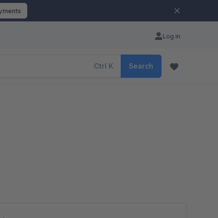
ayments
Log in
Ctrl
K
Search