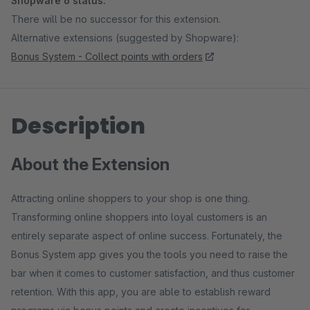
Shopware 6 status:
There will be no successor for this extension.
Alternative extensions (suggested by Shopware):
Bonus System - Collect points with orders
Description
About the Extension
Attracting online shoppers to your shop is one thing.
Transforming online shoppers into loyal customers is an
entirely separate aspect of online success. Fortunately, the
Bonus System app gives you the tools you need to raise the
bar when it comes to customer satisfaction, and thus customer
retention. With this app, you are able to establish reward