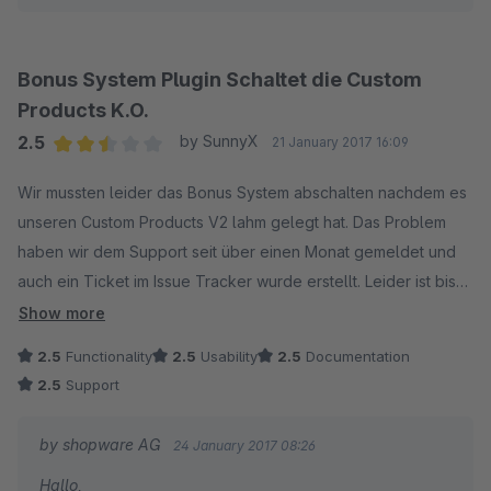
Die Bewertung 3/5 kommt nur daher zustande, weil die
"Dokumentation" euch den Durchschnitt rettet!
Bonus System Plugin Schaltet die Custom
Products K.O.
2.5
by SunnyX
21 January 2017 16:09
Average rating of 2.5 out of 5 stars
Wir mussten leider das Bonus System abschalten nachdem es
unseren Custom Products V2 lahm gelegt hat. Das Problem
haben wir dem Support seit über einen Monat gemeldet und
auch ein Ticket im Issue Tracker wurde erstellt. Leider ist bis
jetzt nicht viel passiert. Sobald Bonus System abgeschaltet ist,
Show more
funktioniert alles. Issue Tracker PT-7280.
2.5
Functionality
2.5
Usability
2.5
Documentation
2.5
Support
by shopware AG
24 January 2017 08:26
Hallo,