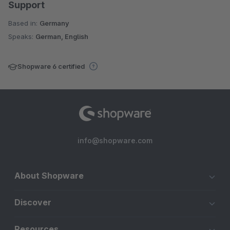
Support
Based in:
Germany
Speaks:
German, English
Shopware 6 certified
info@shopware.com
About Shopware
Discover
Resources