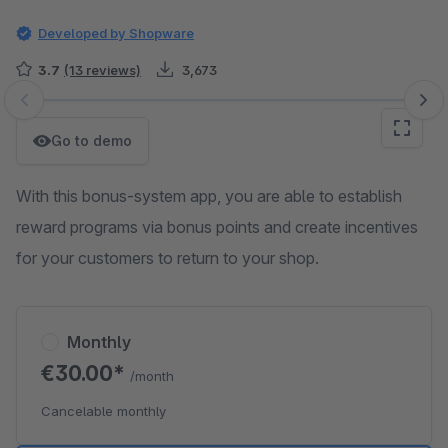
Developed by Shopware
3.7
(13 reviews)
3,673
Skip image gallery
Go to demo
With this bonus-system app, you are able to establish
reward programs via bonus points and create incentives
for your customers to return to your shop.
Monthly
€30.00*
/month
Cancelable monthly