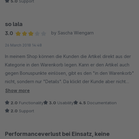
5.0
Support
Versanddatum und dreifachem Ende der Rückgabefrist)
gutschreibt und den Kunden darüber per eMail informiert.
Das Bonussystem hat seit 2014 alle Shopware-Updates 4...5
Außerdem hab ich im Rücksendungs-Tab nun auch die Info
sicher mitgemacht, wirklich gut.
so lala
drin, mit Kunden#, wenn ein Kunde Punkte wieder
3.0
by Sascha Wiengarn
gutgeschrieben bekommt.
Average rating of 3 out of 5 stars
26 March 2018 14:48
Immerhin bin ich so auch in der Lage, meinen Powerkunden
In meinem Shop können die Kunden die Artikel direkt aus der
(über Freitextfeld konfiguriert) doppelte Punkte zu geben,
Kategorie in den Warenkorb legen. Kann er den Artikel auch
und extra Punkte wenn keine Retoure - das kann das Plugin
gegen Bonuspunkte einlösen, gibt es den "in den Warenkorb"
auch alles nicht.
nicht, sondern nur "Details". Da klickt der Kunde aber nicht
drauf, sondern denkt, der Artikel wäre ausverkauft.
Show more
2.0
Functionality
3.0
Usability
4.5
Documentation
Und mich ärgert die Bedienung. Ich möchte bei Aktionen auch
2.0
Support
mal 2 oder Punkte pro Euro geben... Geht aber nicht. Also
muss ich jeden einzelnen Artikel als Angebot reinhämmern und
mit 2 oder 3 multiplizieren, Angebotsanfang, Ende, fix oder
Performanceverlust bei Einsatz, keine