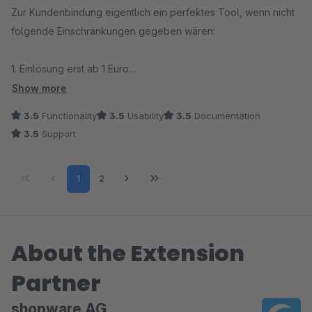
Vielleicht kann diese Möglichkeit noch ergänzt werden.
Zur Kundenbindung eigentlich ein perfektes Tool, wenn nicht
folgende Einschränkungen gegeben wären:
Vielen Dank
1. Einlösung erst ab 1 Euro
2. Punkte, die über einer Euro-Grenze liegen, können nicht
Show more
eingelöst werden. Beispiel: Kunde hat 38 Punkte. Pro 20
3.5
Functionality
3.5
Usability
3.5
Documentation
Punkte=1 Euro. Er kann somit nur max. 1 Euro einlösen, anstatt
3.5
Support
1,90 Euro. Bei 42 Punkten nur 2 Euro anstatt 2,10 Euro, usw.
3. Schieberegler ist eigentlich eher Spielerei. Wäre schön,
Page
Page
1
2
wenn dieser abschaltbar wäre und stattdessen folgendes
greifen würde:
4. Im Backend fehlt die Möglichkeit, einzustellen, dass
automatisch immer alle verfügbaren Punkte direkt eingelöst
About the Extension
werden ohne dass der User hier aktiv werden muss.
Partner
Dann wäre es ein perfektes Plugin...
shopware AG