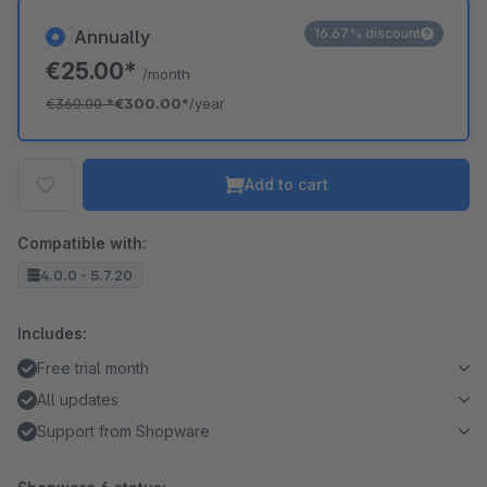
16.67% discount
Annually
€25.00*
/month
€360.00
*
€300.00*
/year
Add to cart
Compatible with:
4.0.0 - 5.7.20
Includes:
Free trial month
All updates
Support from Shopware