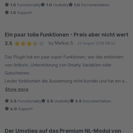
entfernt.
1.0
Functionality
1.0
Usability
1.0
Documentation
1.0
Support
In der Plugin Beschreibung steht:
HTML- und Texteditor
Unterstützung von Dingbats in der Betreff-Zeile. Beispiele: ✌
Ein paar tolle Funktionen - Preis aber nicht wert
✂ ❎
3.5
by Markus S.
23 August 2018 08:56
Average rating of 3.5 out of 5 stars
Der Support hat mir geantwortet, ich soll doch bitte ein Issue
Das Plugin hat ein paar super Funktionen, wie das einbinden
erstellen oder mich an einen Shopware Partner wenden...
von Artikeln, Unterstützung von Smarty Variablen oder
Gutscheinen.
Finde ich bei offensichtlichen Bugs eine Frechheit.
Leider funktioniert die Auswertung nicht korrekt und hat ein ein
paar Fehler.
Show more
Eigentlich ein nettes Plugin aber diese Funktionen sollten bei
3.5
Functionality
3.5
Usability
3.5
Documentation
einer Shoplösung als Standard schon dabei sein.
4.0
Support
Fazit: es gibt bessere Lösungen für's Geld, bei welchen man
auch weniger Gefahr läuft auf Spam Listen zu landen.
Der Umstieg auf das Premium NL-Modul von