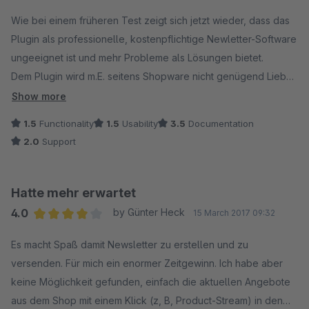
Hersteller nicht der Fall, so dass wir zwangsweise
Average rating of 2 out of 5 stars
zwischenzeitlich mit dem normalen NL-Modul von Shopware
Wie bei einem früheren Test zeigt sich jetzt wieder, dass das
gearbeitet haben.
Plugin als professionelle, kostenpflichtige Newletter-Software
ungeeignet ist und mehr Probleme als Lösungen bietet.
Der Umstieg auf das Premium NL-Modul von Shopware hat
Dem Plugin wird m.E. seitens Shopware nicht genügend Liebe
sich für uns mehr als gelohnt. Wir sind mehr als zufrieden mit
und Aufmerksamkeit entgegengebracht.
Show more
dem Plugin.
Das Template ist relativ "unflexible" , es fehlen wichtige
1.5
Functionality
1.5
Usability
3.5
Documentation
Reporting- und Statistikfunktionen. Der Versand einer
2.0
Support
größeren Anzahl an Newslettern führt bei unserem Server zu
Versandabbrüchen / Fehlern ("MAX_JOIN_SIZE" Problem). SW
empfiehlt, die Server-Einstellungen entsprechend anpassen,
Hatte mehr erwartet
der Hoster (Hosteurope) sagt, das kommt nicht in Frage, da
4.0
by Günter Heck
15 March 2017 09:32
dies unter Umständen zu Serverüberlastungen kommen kann,
Average rating of 4 out of 5 stars
Grund seien seitens SW schlecht optimierte MySQL-SELECTs
Es macht Spaß damit Newsletter zu erstellen und zu
und empfiehlt durch sinnvolle Indizes in der Datenbank das
versenden. Für mich ein enormer Zeitgewinn. Ich habe aber
Problem zu lösen.
keine Möglichkeit gefunden, einfach die aktuellen Angebote
Wir werden das Plugin in diesem Zustand nicht einsetzen.
aus dem Shop mit einem Klick (z, B, Product-Stream) in den