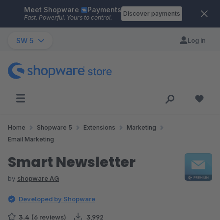
Meet Shopware
Payments
Skip to main content
Discover payments
Fast. Powerful. Yours to control.
SW 5
Log in
Home
Shopware 5
Extensions
Marketing
Email Marketing
Smart Newsletter
by
shopware AG
Developed by Shopware
3.4
(6 reviews)
3,992