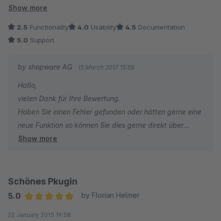
Newsletter zu bekommen.
Show more
Leider werden keine Product-Streams unterstützt und das
2.5
Functionality
4.0
Usability
4.5
Documentation
Modul -LInk einsetzen- funktioniert in der Version 2.1.6 nicht!
5.0
Support
by shopware AG
15 March 2017 15:58
Hallo,
vielen Dank für Ihre Bewertung.
Haben Sie einen Fehler gefunden oder hätten gerne eine
neue Funktion so können Sie dies gerne direkt über
Show more
unseren Issue-Tracker (issues.shopware.com) an uns
weitergeben.
Dort können Sie und andere Kunden den Fortschritt
verfolgen und für eine Umsetzung voten.
Schönes Pkugin
Viele Grüße aus Schöppingen
5.0
by Florian Helmer
Average rating of 5 out of 5 stars
22 January 2015 19:58