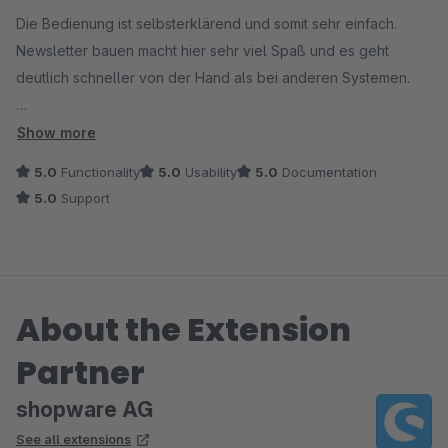
Die Bedienung ist selbsterklärend und somit sehr einfach.
Newsletter bauen macht hier sehr viel Spaß und es geht
deutlich schneller von der Hand als bei anderen Systemen.
Gefällt mir sehr gut und sorgt für deutlich mehr Umsatz in
Show more
unserem Shop.
5.0
Functionality
5.0
Usability
5.0
Documentation
Vielen Dank dafür!
5.0
Support
About the Extension
Partner
shopware AG
See all extensions