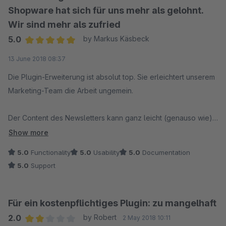
Shopware hat sich für uns mehr als gelohnt.
Wir sind mehr als zufried
5.0
by Markus Käsbeck
Average rating of 5 out of 5 stars
13 June 2018 08:37
Die Plugin-Erweiterung ist absolut top. Sie erleichtert unserem
Marketing-Team die Arbeit ungemein.
Der Content des Newsletters kann ganz leicht (genauso wie)
die Einkaufswelten zusammengestellt werden. Durch das
Show more
ansprechende Design ist konnten wir mehr Umsatz verbuchen
5.0
Functionality
5.0
Usability
5.0
Documentation
als über das normale Newsletter-Modul.
5.0
Support
Eine von uns gefundener Fehler wurde von Shopware
innerhalb kürzester Zeit mit einem Update behoben. Dies war
Für ein kostenpflichtiges Plugin: zu mangelhaft
mit dem alten Newsletter-Moduls eines anderen Plugin-
2.0
by Robert
2 May 2018 10:11