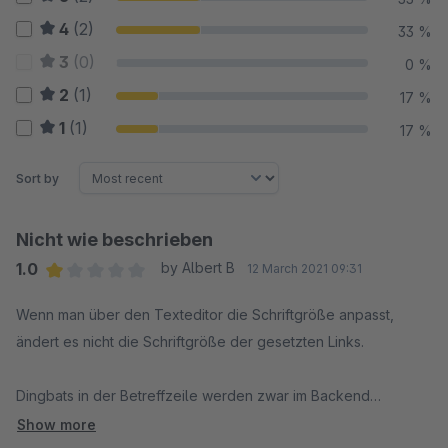
4
(2)
33 %
3
(0)
0 %
2
(1)
17 %
1
(1)
17 %
Sort by
Nicht wie beschrieben
1.0
by Albert B
12 March 2021 09:31
Average rating of 1 out of 5 stars
Wenn man über den Texteditor die Schriftgröße anpasst,
ändert es nicht die Schriftgröße der gesetzten Links.
Dingbats in der Betreffzeile werden zwar im Backend
angezeigt, werden aber beim versenden des Newsletter
Show more