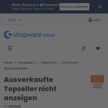
Meet Shopware
Payments
Skip to main content
Discover payments
Fast. Powerful. Yours to control.
SW 5
Log in
Home
Shopware 5
Extensions
Storefront
Special features
Ausverkaufte
Topseller nicht
anzeigen
by
swkweb