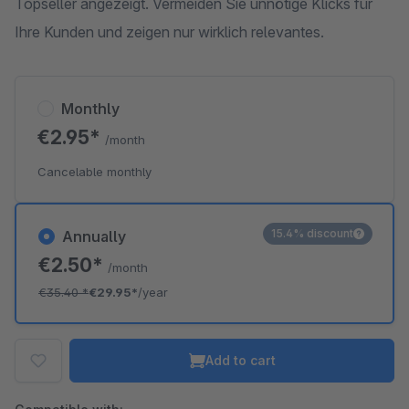
Topseller angezeigt. Vermeiden Sie unnötige Klicks für
Ihre Kunden und zeigen nur wirklich relevantes.
Monthly
€2.95*
/month
Cancelable monthly
15.4% discount
Annually
€2.50*
/month
€35.40
*
€29.95*
/year
Add to cart