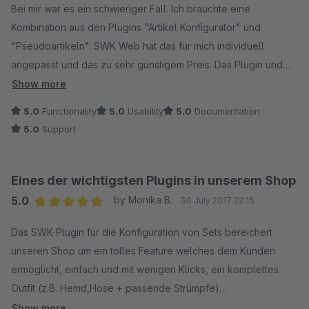
Bei mir war es ein schwieriger Fall. Ich brauchte eine
Kombination aus den Plugins "Artikel Konfigurator" und
"Pseudoartikeln". SWK Web hat das für mich individuell
angepasst und das zu sehr günstigem Preis. Das Plugin und
besonders SWK-Web ist sehr zu empfehlen.
Show more
5.0
Functionality
5.0
Usability
5.0
Documentation
5.0
Support
Eines der wichtigsten Plugins in unserem Shop
5.0
by Monika B.
30 July 2017 22:15
Average rating of 5 out of 5 stars
Das SWK-Plugin für die Konfiguration von Sets bereichert
unseren Shop um ein tolles Feature welches dem Kunden
ermöglicht, einfach und mit wenigen Klicks, ein komplettes
Outfit (z.B. Hemd,Hose + passende Strümpfe)
zusammenzustellen und hilft uns dabei einfache Sets sowie
Show more