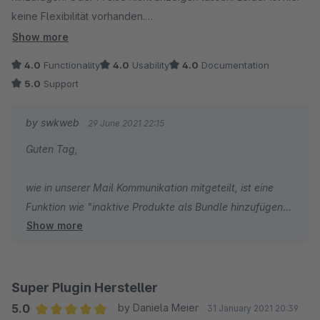
keine Flexibilität vorhanden.
Show more
Update 29.06.2021:
4.0
Functionality
4.0
Usability
4.0
Documentation
Der Support ist sehr gut und sehr Hilfsbereit. Wenn man sich
5.0
Support
mit dem Plugin beschäftigt, dann ist der Einsatz doch gut
gelungen.
by swkweb
29 June 2021 22:15
Guten Tag,
wie in unserer Mail Kommunikation mitgeteilt, ist eine
Funktion wie "inaktive Produkte als Bundle hinzufügen",
Show more
nicht für das Plugin gedacht, bzw. widerspricht dies der
Standard Shopware Funktion der inaktiven Produkte.
Wenn Sie das so in Ihrem Shop abbilden wollen/müssen,
Super Plugin Hersteller
sollten Sie sich hier vermutlich Gedanken machen, ob
5.0
by Daniela Meier
31 January 2021 20:39