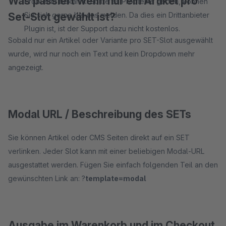
Was passiert wenn nur ein Artikel pro
Probleme bekannt. Sollte es Probleme geben, können
Set-Slot gewählt ist?
Sie sich gerne bei uns melden. Da dies ein Drittanbieter
Plugin ist, ist der Support dazu nicht kostenlos.
Sobald nur ein Artikel oder Variante pro SET-Slot ausgewählt
wurde, wird nur noch ein Text und kein Dropdown mehr
angezeigt.
Modal URL / Beschreibung des SETs
Sie können Artikel oder CMS Seiten direkt auf ein SET
verlinken. Jeder Slot kann mit einer beliebigen Modal-URL
ausgestattet werden. Fügen Sie einfach folgenden Teil an den
gewünschten Link an: ?
template=modal
Ausgabe im Warenkorb und im Checkout