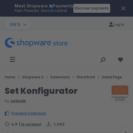
Meet Shopware
Payments
Skip to main content
Discover payments
Fast. Powerful. Yours to control.
SW 5
Log in
Home
Shopware 5
Extensions
Storefront
Detail Page
Set Konfigurator
by
swkweb
Premium Extension
4.9
(14 reviews)
1,083