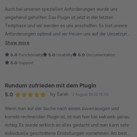
das nicht anders lösbar ist.
Average rating of 5 out of 5 stars
Auch bei unseren speziellen Anforderungen wurde uns
Shopware selbst zeigt keine inaktiven Produkte an. In
umgehend geholfen. Das Plugin ist jetzt in der letzten
unserem Plugin können Sie dennoch Produkte die Sie
Testphase und wir werden es uns anschaffen. Es löst unsere
nicht im Listing sichtbar haben möchten, keiner
Anforderungen optimal und wir freuen uns auf die Umsetzung
Kategorie hinzufügen und dennoch Bundles zuweisen.
im Live-Shop. Weiter so liebes SWK Team. Gerne werden wir
Wenn wir nun auf einmal Produkte die inaktiv geschaltet
Show more
noch schauen, ob das eine oder andere Plugin von euch auch
sind, in den Bundles anzeigen würden, würden wir hier
5.0
Functionality
5.0
Usability
5.0
Documentation
noch passen könnte. :) Vielen Dank für den super Support für
das Verhalten in allen bisher bestehenden Shops
5.0
Support
alle unsere Belange. Ich kann diesen Hersteller nur
umstellen. Das ist leider keine Option, da dies für uns
empfehlen.
und alle unsere Kunden einen nicht unerheblichen
Aufwand bedeuten könnte.
Rundum zufrieden mit dem Plugin
5.0
by Sarah
2 August 2020 15:30
Bei den Preisen haben wir Ihnen auch ausführlich
Average rating of 5 out of 5 stars
Wenn man auf der Suche nach einem zuverlässigen und
geantwortet wie vorzugehen ist und warum wir das nicht
korrekt rechnenden Plugin ist, ist man hier bei swkweb genau
in das Plugin aufnehmen wollen.
richtig. Es wurde wirklich an alles gedacht und man kann sehr
Dabei sehen wir keine direkte Anwendung in unserem
individuelle geschnittene Einstellungen vornehmen. Am besten
Plugin, bzw. sofern wir so etwas umsetzen würden, fällt