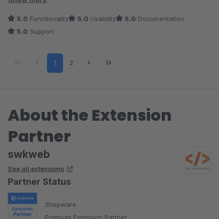
tolle Kombinationen zu erstellen und dem Kunden anzubieten.
5.0
Functionality
5.0
Usability
5.0
Documentation
Der Support ist erstklassig, reagiert schnell und die
5.0
Support
Ansprechpartner sind kompetent.
Page
Page
1
2
About the Extension
Partner
swkweb
See all extensions
Partner Status
Shopware
Premium Extension Partner