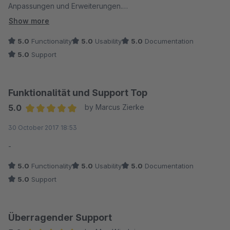
Anpassungen und Erweiterungen.
Darüber hinaus werden die Plugins nicht nur regelmäßig
Show more
gepflegt, sondern teilweise auch in Bezug auf die
5.0
Functionality
5.0
Usability
5.0
Documentation
Funktionalität erweitert - bei SWK natürlich ohne weitere
5.0
Support
Kosten für den Plugin-Käufer!!
Wirklich hervorragende Arbeit - ich vergebe 12 von 10
Punkten!
Funktionalität und Support Top
5.0
by Marcus Zierke
Average rating of 5 out of 5 stars
30 October 2017 18:53
-
5.0
Functionality
5.0
Usability
5.0
Documentation
5.0
Support
Überragender Support