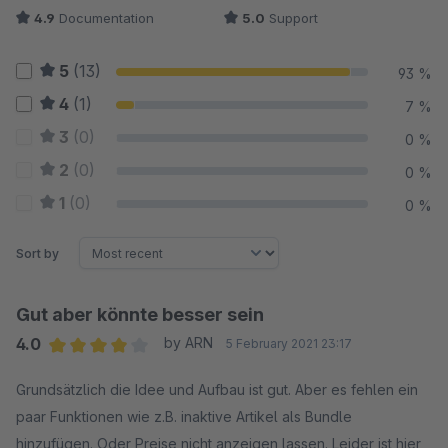
4.9
Documentation
5.0
Support
5
(13)
93 %
4
(1)
7 %
3
(0)
0 %
2
(0)
0 %
1
(0)
0 %
Sort by
Gut aber könnte besser sein
4.0
by ARN
5 February 2021 23:17
Average rating of 4 out of 5 stars
Grundsätzlich die Idee und Aufbau ist gut. Aber es fehlen ein
paar Funktionen wie z.B. inaktive Artikel als Bundle
hinzufügen. Oder Preise nicht anzeigen lassen. Leider ist hier