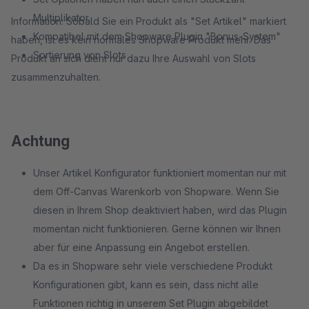
Multiplikator
Information: Sobald Sie ein Produkt als "Set Artikel" markiert
Kompatibel mit dem Shopware Plugin "Bonus-System"
haben, ist es kein normales Shopware Produkt mehr. Das
Sortierung von Slots
Produkt an sich dient nur dazu Ihre Auswahl von Slots
zusammenzuhalten.
Achtung
Unser Artikel Konfigurator funktioniert momentan nur mit
dem Off-Canvas Warenkorb von Shopware. Wenn Sie
diesen in Ihrem Shop deaktiviert haben, wird das Plugin
momentan nicht funktionieren. Gerne können wir Ihnen
aber für eine Anpassung ein Angebot erstellen.
Da es in Shopware sehr viele verschiedene Produkt
Konfigurationen gibt, kann es sein, dass nicht alle
Funktionen richtig in unserem Set Plugin abgebildet