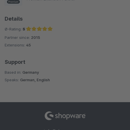
Details
Ø-Rating:
5
Partner since:
2015
Average rating of 5 out of 5 stars
Extensions:
45
Support
Based in:
Germany
Speaks:
German, English