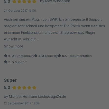
5.0
by Max Windeisen
Average rating of 5 out of 5 stars
24 October 2017 16:50
Auch bei diesem Plugin von SWK: Ich bin begeistert! Support
reagiert sehr schnell und kompetent. Die Politik wenn man sich
eine neue Funktionalität für seinen Shop bzw. das Plugin
wünscht ist sehr gut.
Zum Plugin: Sehr leicht zu bedienen, man kann sehr
Show more
individuelle Set-Angebote erstellen. Lässt für meine
5.0
Functionality
5.0
Usability
5.0
Documentation
Bedürfnisse nichts mehr zu wünschen übrig.
5.0
Support
Super
5.0
Average rating of 5 out of 5 stars
by Michael Hofmann kochdesign24.de
12 September 2017 14:36