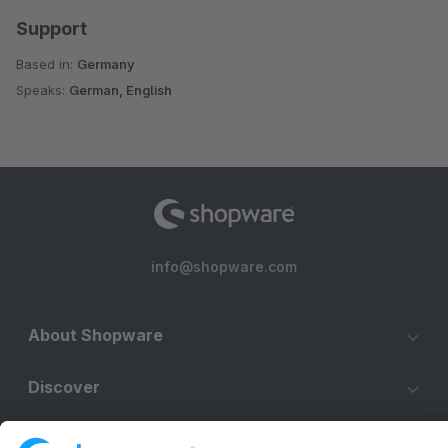
Support
Based in:
Germany
Speaks:
German, English
info@shopware.com
About Shopware
Discover
Resources