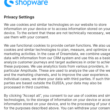
English
Star
3k+
Terms & Conditions
Privacy
Legal notice
Cookie settings
Copyright © shopware AG - All rights reserved
Notice: * All prices are quoted net of the statutory value-added tax