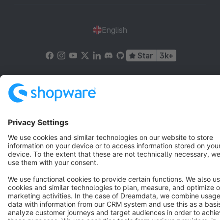
English
Star
3k+
Terms & Conditions
Privacy
Legal notice
Cookie settings
Copyright © shopware AG - All rights reserved
Notice: * All prices are quoted net of the statutory value-added tax