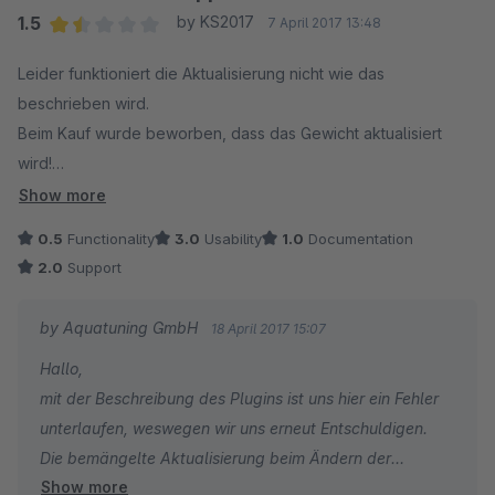
1.5
by KS2017
7 April 2017 13:48
Average rating of 1.5 out of 5 stars
Leider funktioniert die Aktualisierung nicht wie das
beschrieben wird.
Beim Kauf wurde beworben, dass das Gewicht aktualisiert
wird!
Auch wenn Artikel abgeändert werden, wird das Gewicht nicht
Show more
aktualisiert, obwohl es so beworben wird.
0.5
Functionality
3.0
Usability
1.0
Documentation
Der Support stritt zuerst die Funktion ab (hat die Funktion aus
2.0
Support
der Beschreibung entfernt da es nicht funktioniert) und meinte
eine solche Funktion würde es nicht geben.
by Aquatuning GmbH
18 April 2017 15:07
Erst als Shopware sich eingeschaltet hat, hat man sich wieder
Hallo,
an die beworbene Funktion beschrieben.
mit der Beschreibung des Plugins ist uns hier ein Fehler
Jedoch muss ich nun 4 Wochen auf die Funktion warten
unterlaufen, weswegen wir uns erneut Entschuldigen.
(streite schon seit 2 Wochen).
Die bemängelte Aktualisierung beim Ändern der
Guten Support sehe ich anders!!
Show more
Positionen wird auch korrigiert. Allerdings ist Ihre