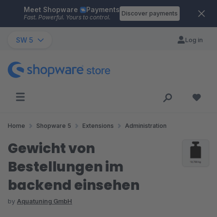
Meet Shopware
Payments
Skip to main content
Discover payments
Fast. Powerful. Yours to control.
SW 5
Log in
Home
Shopware 5
Extensions
Administration
Gewicht von
Bestellungen im
backend einsehen
by
Aquatuning GmbH