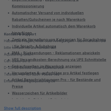
Kommissionierung
Automatischer Versand von individuellen
Rabatten/Gutscheinen je nach Warenkorb
Individuelle Artikel automatisch dem Warenkorb
hinzufügen
Kontakt & Support
Zentrale Verwaltung von Kategorien für Sprachshops
Haben Sie Fragen, Kritik oder Anregungen - dann nehmen Sie
/
für Sprach- & Subshops
bitte einfach mit uns Kontakt auf.
RMA - Rücksendungen - Reklamationen abwickeln
Aquatuning GmbH
UPS Versandkosten-Berechnung via UPS Schnittstelle
Carl-Zeiss-Str. 2
Einkaufswelten im Warenkorb anzeigen
D-33758 Schloß Holte-Stukenbrock
Versandarten & -aufschläge pro Artikel festlegen
Telefon: +49 (0) 5207 95846-140
Artikel Benachrichtigungen Pro - für Bestände und
Email: software@aquatuning.de
Preise
Wasserzeichen für Artikelbilder
Individuelle Sidebar / Seitenleiste
Mention XML Schnittstelle
Show full description