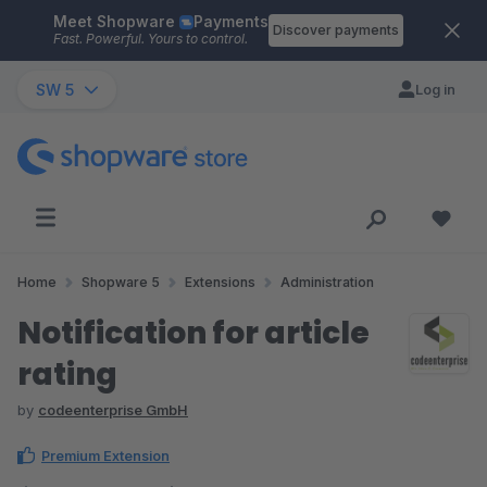
Meet Shopware
Payments
Skip to main content
Discover payments
Fast. Powerful. Yours to control.
SW 5
Log in
Home
Shopware 5
Extensions
Administration
Notification for article
rating
by
codeenterprise GmbH
Premium Extension