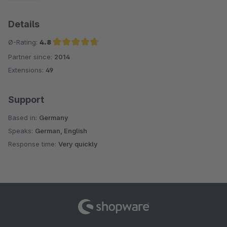
Details
Ø-Rating:
4.8
Partner since:
2014
Average rating of 4.8 out of 5 stars
Extensions:
49
Support
Based in:
Germany
Speaks:
German, English
Response time:
Very quickly