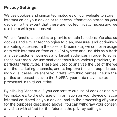
Copyright © shopware AG - All rights reserved
Notice: * All prices are quoted net of the statutory value-added tax