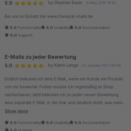
5.0
by Stephan Baum
16 May 2019 15:54
Average rating of 5 out of 5 stars
Bei uns im Einsatz bei www.chemical-shark.de
5.0
Functionality
5.0
Usability
5.0
Documentation
0.0
Support
E-Mails zu jeder Bewertung
5.0
by Katrin Lange
24 January 2017 08:58
Average rating of 5 out of 5 stars
Endlich bekomm ich eine E-Mail, wenn ein Kunde ein Produkt
von mir bewertet. Früher musste ich regelmäßig im Shop
nachschauen, jetzt bekomm ich zu jeder neuen Bewertung
eine separate E-Mail, in der klar und deutlich steht, was mein
Kunde in seiner Bewertung geschrieben hat.
Show more
So wünsch ich mir ein Plugin. Einfach und doch so effektiv.
5.0
Functionality
5.0
Usability
5.0
Documentation
5.0
Support