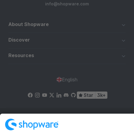
info@shopware.com
About Shopware
Discover
Resources
English
Star
3k+
Terms & Conditions
Privacy
Legal notice
Cookie settings