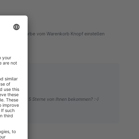
0:18
derung der Farbe vom Warenkorb Knopf einstellen
rt
ktion dann die 5 Sterne von Ihnen bekommen? :-)