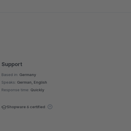
ßer diesen Fehler verursachen können.
ader installiert. Vielleicht wurde das Plugin auch unter
mmierer, daher nur die Vermutung.
Support
Based in:
Germany
Speaks:
German, English
Response time:
Quickly
Shopware 6 certified