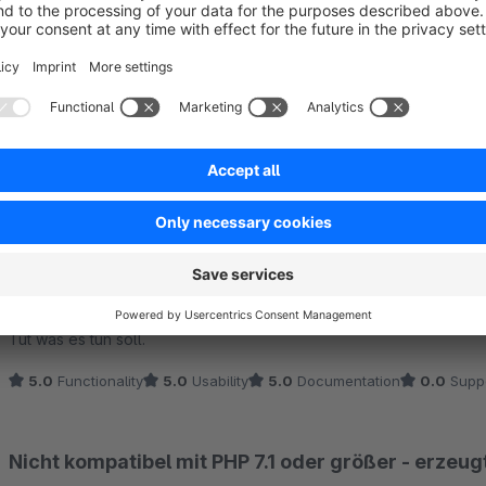
Funktioniert!
5.0
by Thomas Michel
12 July 2019 15:13
Average rating of 5 out of 5 stars
Macht genau dass was es soll und trotzdem es kostenlos ist, hat d
Anmerkungen bzgl. kleinerer Fehler reagiert. Meistens sogar noc
Also alles Top! Weiter so und danke.
5.0
Functionality
5.0
Usability
5.0
Documentation
0.0
Supp
Gut & nützlich
5.0
by Martin Wannowius
28 November 2018 13:2
Average rating of 5 out of 5 stars
Tut was es tun soll.
5.0
Functionality
5.0
Usability
5.0
Documentation
0.0
Supp
Nicht kompatibel mit PHP 7.1 oder größer - erzeu