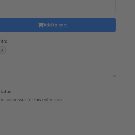
Add to cart
ith:
20
tatus:
no successor for this extension