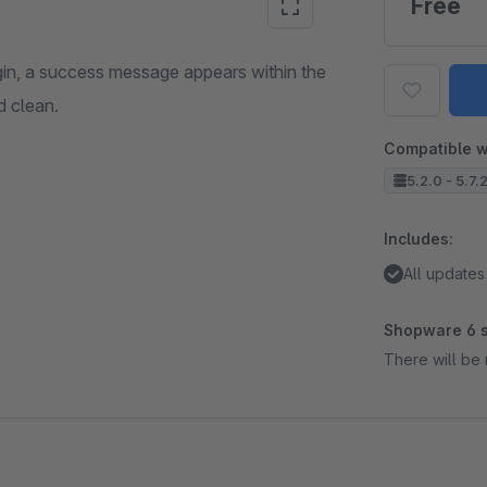
Free
ugin, a success message appears within the
d clean.
Compatible w
5.2.0 - 5.7.
Includes:
All updates
Shopware 6 s
There will be 