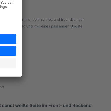
er Entwickler immer sehr schnell und freundlich auf
h am selben Tag und inkl. eines passenden Update.
ort
6
ort
gt sonst weiße Seite im Front- und Backend