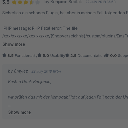
3.5
by Benjamin Sedlak
22 July 2018 16:58
Average rating of 3.5 out of 5 stars
Sicherlich ein schönes Plugin, hat aber in meinem Fall folgenden F
'PHP message: PHP Fatal error: The file
/xxx/xxx/xxx/xxx.xx/xxx/(Shopverzeichnis)/custom/plugins/Em
encoded by the ionCube Encoder for PHP 5.6 and cannot run under P
Show more
to provide a version encoded with the ionCube Encoder for PHP 7.1
3.5
Functionality
5.0
Usability
2.5
Documentation
0.0
Suppo
Im Firefox Browser wurde im Front- und Backend lediglich eine we
by 8mylez
22 July 2018 18:54
Unter Microsoft Edge und Google Chrome ein "HTTP Error 500"
Besten Dank Benjamin,
Ich konnte das Problem folgendermaßen beheben:
wir prüfen das mit der Kompatibilität auf jeden Fall nach der Url
- Auf dem Webserver anmelden und unter: /meinShop(haupt)verze
Show more
Liebe Grüße
den Ordner "EmzFancyShoppingCart" löschen.
Marc