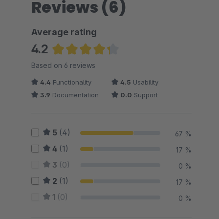
Reviews (6)
Average rating
4.2
Average rating of 4.25 out of 5 stars
Based on 6 reviews
4.4
Functionality
4.5
Usability
3.9
Documentation
0.0
Support
5
(4)
67 %
4
(1)
17 %
3
(0)
0 %
2
(1)
17 %
1
(0)
0 %