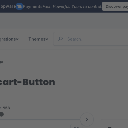
hopware
Payments
Fast. Powerful. Yours to control.
Discover p
grations
Themes
ge
cart-Button
:
958