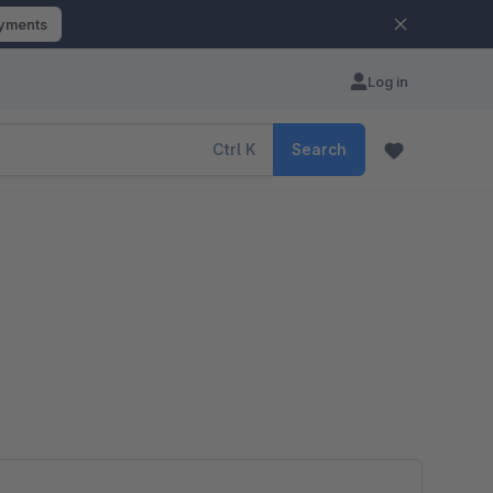
ayments
Log in
Ctrl
K
Search