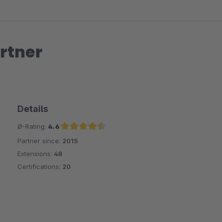
- Seite neu laden.
Verbesserungsvorschlag an den / die Entwickler:
rtner
- möglicherweise darauf hinweisen, dass PHP Version 7.1 und grö
- Meine Shopware Installation läuft unter PHP 7.2.7 mit Ion Cube Lo
einer älteren Ion Cube Loader Version installiert. Bin kein Progra
Details
Ich hoffe, dass es dem einen oder anderen weiter hilft.
Ø-Rating:
4.6
Partner since:
2015
Average rating of 4.6 out of 5 stars
MfG
Extensions:
48
Certifications:
20