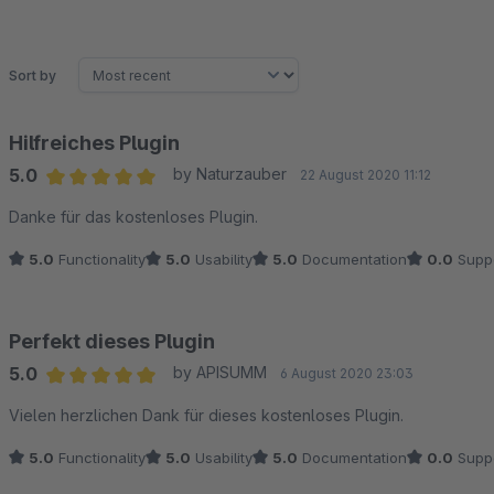
Sort by
Hilfreiches Plugin
5.0
by Naturzauber
22 August 2020 11:12
Average rating of 5 out of 5 stars
Danke für das kostenloses Plugin.
5.0
Functionality
5.0
Usability
5.0
Documentation
0.0
Supp
Perfekt dieses Plugin
5.0
by APISUMM
6 August 2020 23:03
Average rating of 5 out of 5 stars
Vielen herzlichen Dank für dieses kostenloses Plugin.
5.0
Functionality
5.0
Usability
5.0
Documentation
0.0
Supp