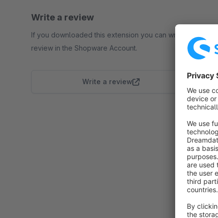
Write a review
If you downloaded this extension you can write a
review in the Shopware Account.
Write a review