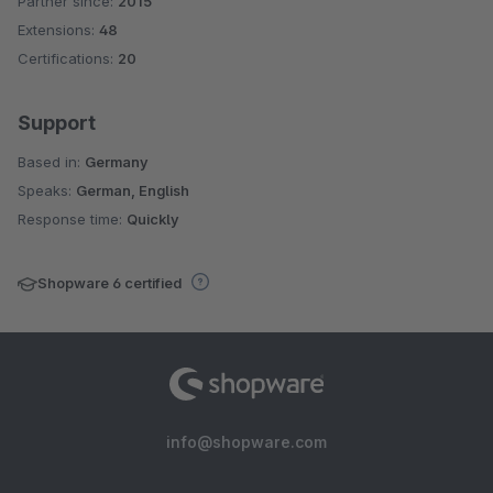
Partner since:
2015
Average rating of 4.6 out of 5 stars
Extensions:
48
Certifications:
20
Support
Based in:
Germany
Speaks:
German, English
Response time:
Quickly
Shopware 6 certified
info@shopware.com