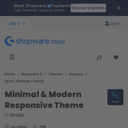
Meet Shopware
Payments
Skip to main content
Discover payments
Fast. Powerful. Yours to control.
SW 5
Log in
Home
Shopware 5
Themes
Industry
Sport, lifestyle + travel
Minimal & Modern
Responsive Theme
by
8mylez
no rating
198