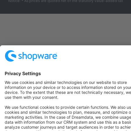
Notice: * All prices are quoted net of the statutory value-added tax