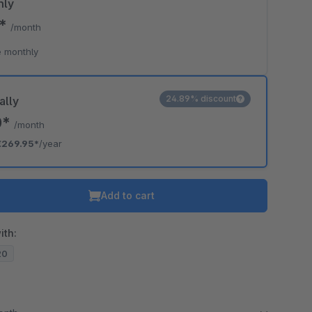
hly
5*
/month
 monthly
24.89% discount
ally
0*
/month
€269.95*
/year
Add to cart
ith:
20