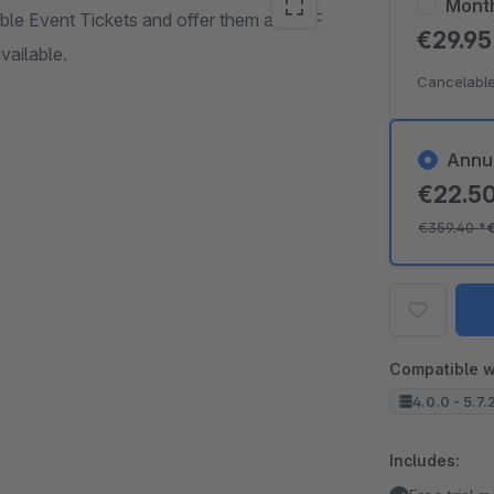
Mont
ble Event Tickets and offer them as PDF
€29.9
vailable.
Cancelable
Annu
€22.5
€359.40
*
Compatible w
4.0.0 - 5.7.
Includes: