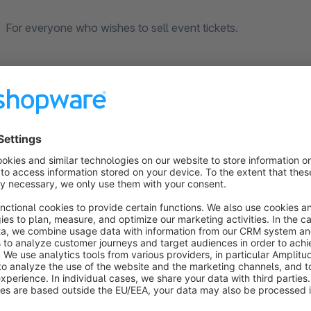
For everyone who wishes to sell event tickets.
Information on installation and configuration can be found in
base/tickets-for-shopware-sw5.
Sort by