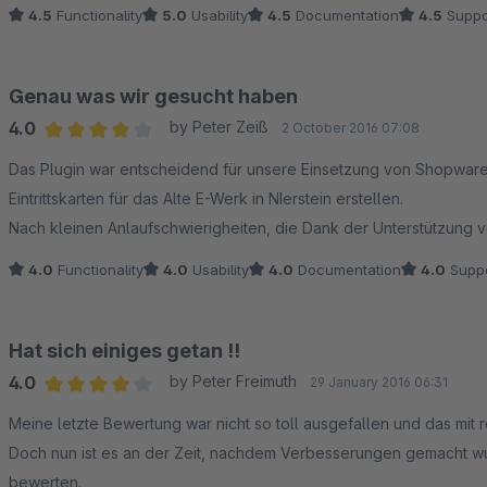
4.5
Functionality
5.0
Usability
4.5
Documentation
4.5
Suppo
Genau was wir gesucht haben
4.0
by Peter Zeiß
2 October 2016 07:08
Average rating of 4 out of 5 stars
Das Plugin war entscheidend für unsere Einsetzung von Shopware
Eintrittskarten für das Alte E-Werk in NIerstein erstellen.
Nach kleinen Anlaufschwierigheiten, die Dank der Unterstützung v
4.0
Functionality
4.0
Usability
4.0
Documentation
4.0
Suppo
Hat sich einiges getan !!
4.0
by Peter Freimuth
29 January 2016 06:31
Average rating of 4 out of 5 stars
Meine letzte Bewertung war nicht so toll ausgefallen und das mit r
Doch nun ist es an der Zeit, nachdem Verbesserungen gemacht w
bewerten.