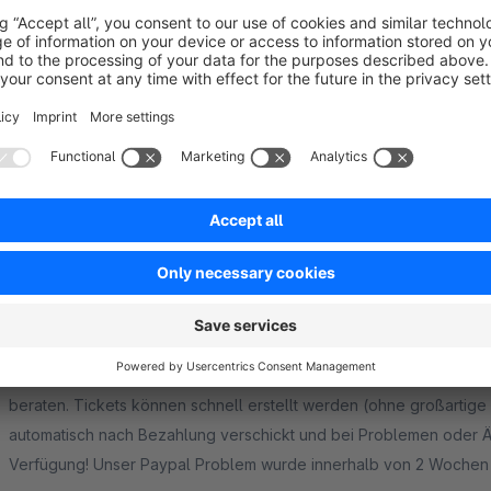
Kein Support Feedback
3.0
by Theresa
13 October 2020 12:55
Average rating of 3 out of 5 stars
Warte leider seit 2 Wochen auf Rückmeldung des Supports - der T
eine recht nachvollziehbare einfache Frage gestellt, aber leider 
Bewertungen wundert. Schade, ansosnten scheint es ein gute funkt
kostenlose Versand Probleme, daher bin ihc auf Support angewie
4.0
Functionality
3.0
Usability
2.0
Documentation
1.0
Suppo
Fast Perfektes und einfach gehaltenes Plugin für
4.5
by Christian Klömich
12 May 2017 21:08
Average rating of 4.5 out of 5 stars
Wer eine einfach zu handhabende und gute Erweiterung zum Ticket
beraten. Tickets können schnell erstellt werden (ohne großart
automatisch nach Bezahlung verschickt und bei Problemen oder Ä
Verfügung! Unser Paypal Problem wurde innerhalb von 2 Wochen o