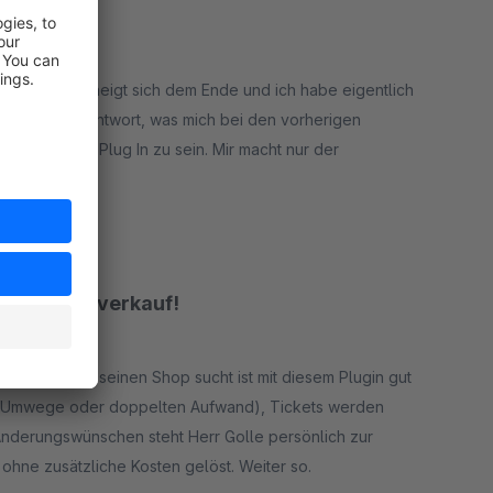
estzeitraum neigt sich dem Ende und ich habe eigentlich
bisher keine Antwort, was mich bei den vorherigen
ionierendes Plug In zu sein. Mir macht nur der
sen.
rt
 den Ticketverkauf!
verkauf für seinen Shop sucht ist mit diesem Plugin gut
ige Umwege oder doppelten Aufwand), Tickets werden
nderungswünschen steht Herr Golle persönlich zur
hne zusätzliche Kosten gelöst. Weiter so.