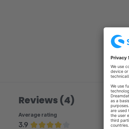
Reviews (4)
Average rating
3.9