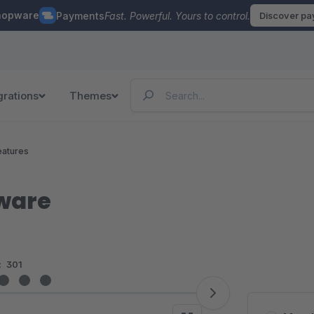
hopware
Payments
Fast. Powerful. Yours to control.
Discover p
grations
Themes
eatures
pware
:
301