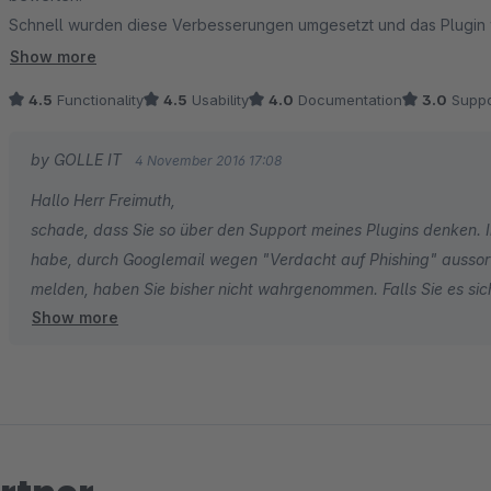
Schnell wurden diese Verbesserungen umgesetzt und das Plugin wi
Ticket-Shop.
Show more
Ein paar kleine Dinge noch und die großen Ticket-Shops werden 
4.5
Functionality
4.5
Usability
4.0
Documentation
3.0
Suppo
Tickets selbst kümmert, ohne großen Aufwand.
Bravo Herr Golle !!
by GOLLE IT
4 November 2016 17:08
Hallo Herr Freimuth,
schade, dass Sie so über den Support meines Plugins denken. Ihr
habe, durch Googlemail wegen "Verdacht auf Phishing" aussorti
melden, haben Sie bisher nicht wahrgenommen. Falls Sie es sich
Show more
Verfügung. Viele Grüße, Fabian Golle.