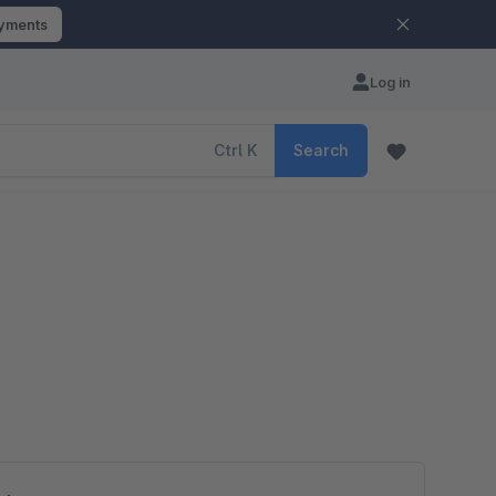
ayments
Log in
Ctrl
K
Search