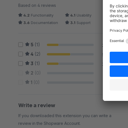
Average rating of 3.88 out of 5 stars
Based on 4 reviews
4.2
Functionality
4.1
Usability
3.6
Documentation
3.1
Support
5
(1)
25 %
4
(2)
50 %
3
(1)
25 %
2
(0)
0 %
1
(0)
0 %
Write a review
If you downloaded this extension you can write a
review in the Shopware Account.