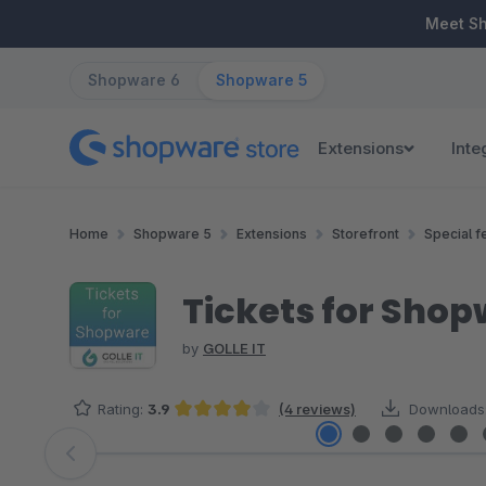
ip to main content
Skip to search
Skip to main navigation
Meet S
Shopware 6
Shopware 5
Extensions
Inte
Home
Shopware 5
Extensions
Storefront
Special f
Tickets for Sho
by
GOLLE IT
Rating:
3.9
(4 reviews)
Downloads
Average rating of 3.88 out of 5 stars
Skip image gallery