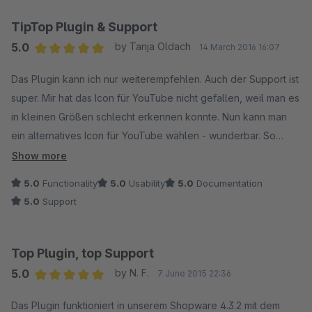
TipTop Plugin & Support
5.0
by Tanja Oldach
14 March 2016 16:07
Average rating of 5 out of 5 stars
Das Plugin kann ich nur weiterempfehlen. Auch der Support ist
super. Mir hat das Icon für YouTube nicht gefallen, weil man es
in kleinen Größen schlecht erkennen konnte. Nun kann man
ein alternatives Icon für YouTube wählen - wunderbar. So
macht das Spaß.
Show more
5.0
Functionality
5.0
Usability
5.0
Documentation
5.0
Support
Top Plugin, top Support
5.0
by N. F.
7 June 2015 22:36
Average rating of 5 out of 5 stars
Das Plugin funktioniert in unserem Shopware 4.3.2 mit dem