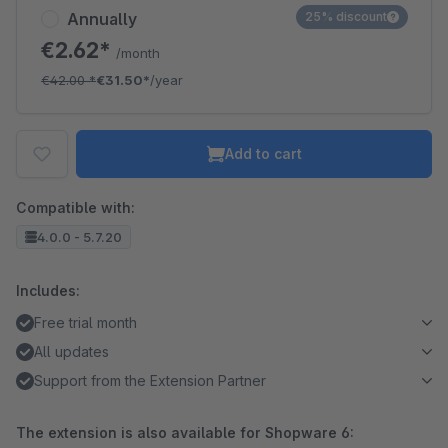
Annually
25% discount
€2.62*
/month
€42.00
*
€31.50*
/year
Add to cart
Compatible with:
4.0.0 - 5.7.20
Includes:
Free trial month
All updates
Support from the Extension Partner
The extension is also available for Shopware 6: