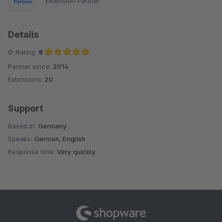
Extension Partner
Details
Ø-Rating:
5
Partner since:
2014
Average rating of 5 out of 5 stars
Extensions:
20
Support
Based in:
Germany
Speaks:
German, English
Response time:
Very quickly