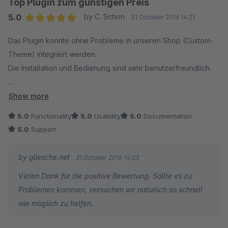
Top Plugin zum günstigen Preis
5.0
by C. Schon
31 October 2016 14:21
Average rating of 5 out of 5 stars
Das Plugin konnte ohne Probleme in unseren Shop (Custom-
Theme) integriert werden.
Die Installation und Bedienung sind sehr benutzerfreundlich.
Der Support musste nicht in Anspruch genommen werden,
Show more
grundsätzlich hoffen wir aber, dass Aktualisierungen und /
5.0
Functionality
5.0
Usability
5.0
Documentation
oder Kompatibilitätsprüfungen für die jeweils aktuelle SW-
5.0
Support
Version rechtzeitig durchgeführt werden. :-)
by gliesche.net
31 October 2016 14:23
Das Team von wasser-aktuell.com bedankt sich für das tolle
Vielen Dank für die positive Bewertung. Sollte es zu
Plugin! :-)
Problemen kommen, versuchen wir natürlich so schnell
wie möglich zu helfen.