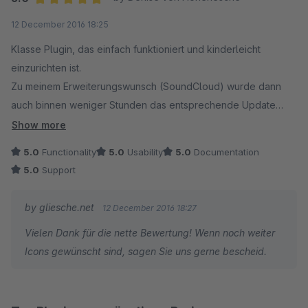
Average rating of 5 out of 5 stars
12 December 2016 18:25
Klasse Plugin, das einfach funktioniert und kinderleicht
einzurichten ist.
Zu meinem Erweiterungswunsch (SoundCloud) wurde dann
auch binnen weniger Stunden das entsprechende Update
erstellt.
Show more
Fazit: rundum gelungen und super Support. Herzlichen Dank!
5.0
Functionality
5.0
Usability
5.0
Documentation
5.0
Support
by gliesche.net
12 December 2016 18:27
Vielen Dank für die nette Bewertung! Wenn noch weiter
Icons gewünscht sind, sagen Sie uns gerne bescheid.