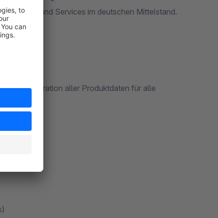
che Software und Services im deutschen Mittelstand.
g)
e Administration aller Produktdaten für alle
schiedlich
s)