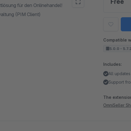
Free
tlösung für den Onlinehandel!
altung (PIM Client)
Compatible w
5.0.0 - 5.7.
Includes:
All updates
Support fro
The extension
OmniSeller S