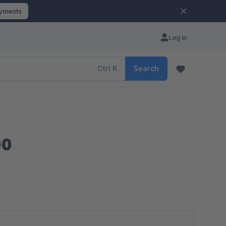
ayments
Log in
Ctrl
K
Search
00