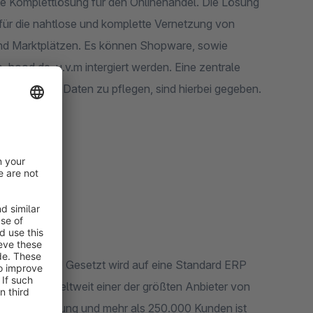
te Komplettlösung für den Onlinehandel. Die Lösung
t für die nahtlose und komplette Vernetzung von
und Marktplätzen. Es können Shopware, sowie
hood.de, u.v.m intergiert werden. Eine zentrale
spezifische Daten zu pflegen, sind hierbei gegeben.
rter Standard! Gesetzt wird auf eine Standard ERP
en Kunden weltweit einer der größten Anbieter von
 Jahren Erfahrung und mehr als 250.000 Kunden ist