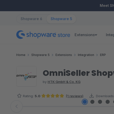
ip to main content
Skip to search
Skip to main navigation
Meet S
Shopware 6
Shopware 5
Extensions
Inte
Home
Shopware 5
Extensions
Integration
ERP
OmniSeller Shop
by
HTK GmbH & Co. KG
Rating:
5.0
(1 reviews)
Downloads
Average rating of 5 out of 5 stars
Skip image gallery