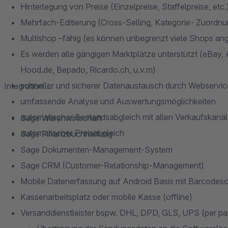
Hinterlegung von Preise (Einzelpreise, Staffelpreise, etc.
Mehrfach-Editierung (Cross-Selling, Kategorie- Zuordnun
Multishop –fähig (es können unbegrenzt viele Shops a
Es werden alle gängigen Marktplätze unterstützt (eBay,
Hood.de, Bepado, Ricardo.ch, u.v.m)
schneller und sicherer Datenaustausch durch Webservi
Integration ...
umfassende Analyse und Auswertungsmöglichkeiten
automatischer Bestandsabgleich mit allen Verkaufskanä
Sage Warenwirtschaft
automatischer Preisabgleich
Sage Finanzbuchhaltung
Sage Dokumenten-Management-System
Sage CRM (Customer-Relationship-Management)
Mobile Datenerfassung auf Android Basis mit Barcodes
Kassenarbeitsplatz oder mobile Kasse (offline)
Versanddienstleister bspw. DHL, DPD, GLS, UPS (per pa