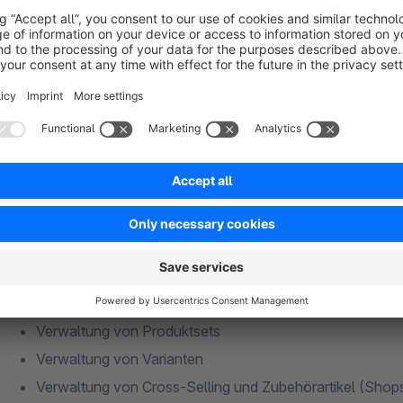
Sage zugleich einer der Marktführer für betriebswirtschaftli
Die wichtigsten Features des Komplettsystems (Auszu
PIM System (Product Information Management) für die zentral
angebundenen Shops und Marktplätze
Multilinguale Texte auf Wunsch pro Verkaufskanal unter
Medienverwaltung Bilder, Dokumente, Videos, etc.
Attribute (Produktmerkmale)
Verwaltung von Produktsets
Verwaltung von Varianten
Verwaltung von Cross-Selling und Zubehörartikel (Shop