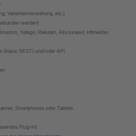
)
g, Variantenverwaltung, etc.)
ngebunden werden)
 Amazon, Yatego, Rakuten, Allyouneed, Hitmeister,
ce (bspw. REST) und/oder API
len
canner, Smartphones oder Tablets
ssendes Plug-In)