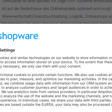
OmniSeller ist eine speziell für Sage ERP Systeme entwickel
ist auf die Bedürfnisse des Onlinehandels optimiert und sorg
Warenwirtschaft,Finanzbuchhaltung, Logistik, Onlineshops 
Marktplätze wie ebay, Amazon, Allyouneed, Rakuten, Yatego, 
Datenverwaltung (PIM Client) und die Möglichkeit, Marktplatz
Man spricht auch von einer Multi-Channel Vertriebslösung.
Die ERP Lösung - Ein leistungsstarker Motor!
Die ERP Lösung, die als Basis verwendet wird, ist ein bewäh
Lösung aus dem Hause Sage. Sage ist mit mehr als 6 Million
betriebswirtschaftlicher Software und Services. Mit über 25