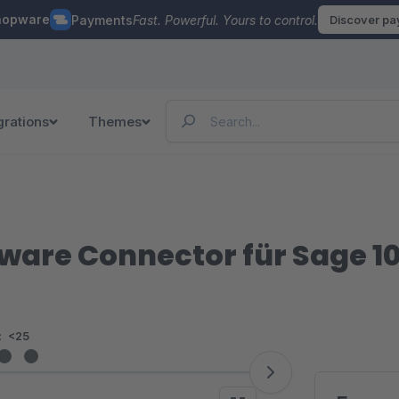
hopware
Payments
Fast. Powerful. Yours to control.
Discover p
grations
Themes
ware Connector für Sage 1
:
<25