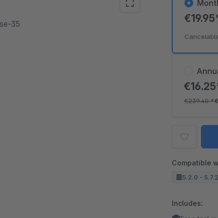
Mont
€19.95
sse-35
Cancelabl
Annu
€16.2
€239.40
*
Compatible w
5.2.0 - 5.7.
Includes: