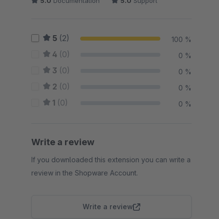
5.0
Documentation
5.0
Support
5
(2)
100 %
4
(0)
0 %
3
(0)
0 %
2
(0)
0 %
1
(0)
0 %
Write a review
If you downloaded this extension you can write a
review in the Shopware Account.
Write a review