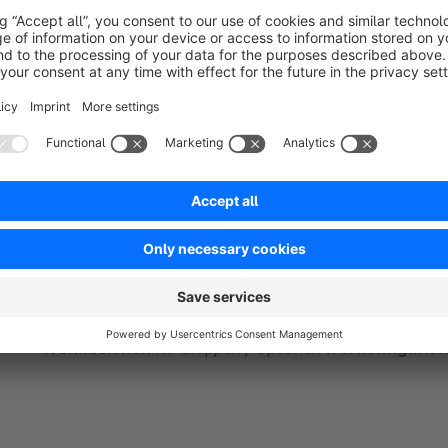
Hilfe / Dokumentation
http://de.dreischild.com/seo-urls-fuer-die-shopware-fil
Funktionen im Überblick
Sprechende Url für Filterkombinationen
Unterteilung in
normale und wichtige Filter
Prioritäten
für die
Position
der jeweiligen Gruppe / Optio
Prä- sowie Suffixes
für Gruppen
Abweichender Name
für Eigenschafts-Optionen
Trennzeichen
für Gruppen / Optionen
frei konfigurie