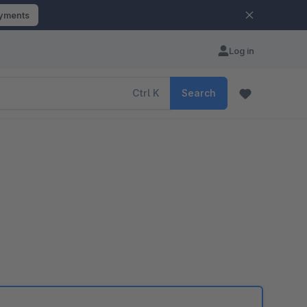
ayments
Log in
Ctrl
K
Search