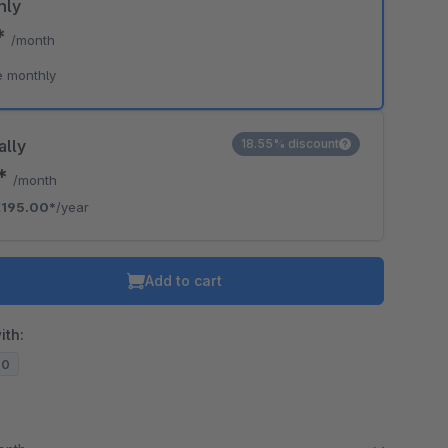
hly
*
/month
e monthly
ally
18.55% discount
5*
/month
€195.00*
/year
Add to cart
ith:
20