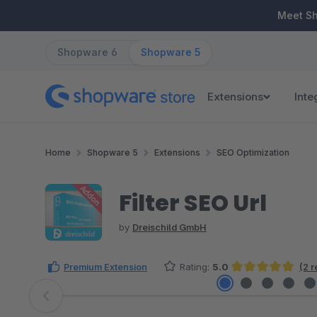
ip to main content
Skip to search
Skip to main navigation
Meet S
Shopware 6
Shopware 5
Extensions
Inte
Home
Shopware 5
Extensions
SEO Optimization
Filter SEO Url
by
Dreischild GmbH
Premium Extension
Rating:
5.0
(2 
Average rating of 5 out of 5 stars
Skip image gallery