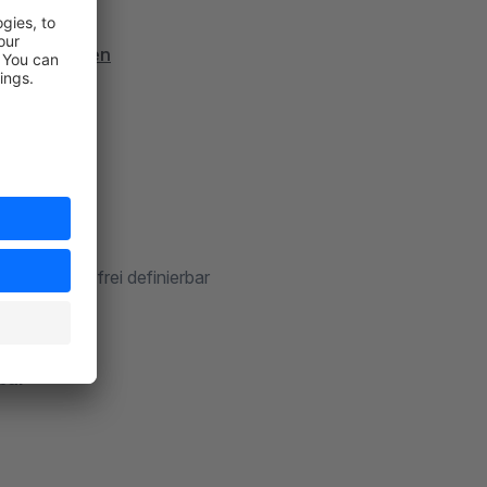
ter-erstellen
n in der Url frei definierbar
rbar