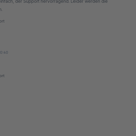
einfach, der Support hervorragend. Leider werden die
n.
rt
00:40
rt