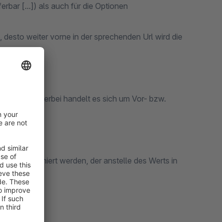
rbar [...]) als auch für die Optionen
st, desto weiter vorne in der sprechenden Url wird die
rt werden. Hierbei handelt es sich um Vor- bzw.
-
35)
 Name definiert werden, der anstelle des Werts in