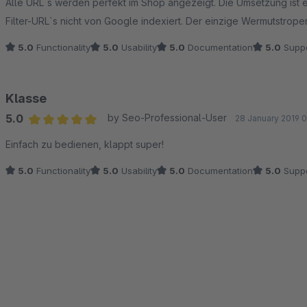
Alle URL`s werden perfekt im Shop angezeigt. Die Umsetzung ist 
Filter-URL`s nicht von Google indexiert. Der einzige Wermutstrope
5.0
Functionality
5.0
Usability
5.0
Documentation
5.0
Suppo
Klasse
5.0
by Seo-Professional-User
28 January 2019 
Average rating of 5 out of 5 stars
Einfach zu bedienen, klappt super!
5.0
Functionality
5.0
Usability
5.0
Documentation
5.0
Suppo