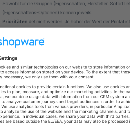
Sowohl für die Gruppen (Eigenschaften, Hersteller, Sofort liefe
(Eigenschaftens-Optionen) können jeweils
Prioritäten
definiert werden. Je höher der Wert der Prirität i
jeweilige Gruppe / Option
aufgeführt.
Für die Gruppen können jeweils
Prä- sowie Suffixes
definie
Nachsilben, die automatisch
zur jeweiligen Option hinzugefügt werden. (Beispiel:
groesse
Bei den Eigenschafts-Optionen kann jeweils ein abweichender
der Url ausgegeben werden soll.