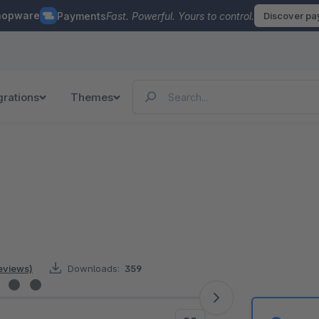
hopware
Payments
Fast. Powerful. Yours to control.
Discover p
grations
Themes
reviews)
Downloads:
359