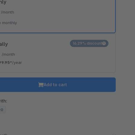
hly
*
/month
e monthly
ally
16.29% discount
*
/month
99.95*
/year
Add to cart
ith:
20