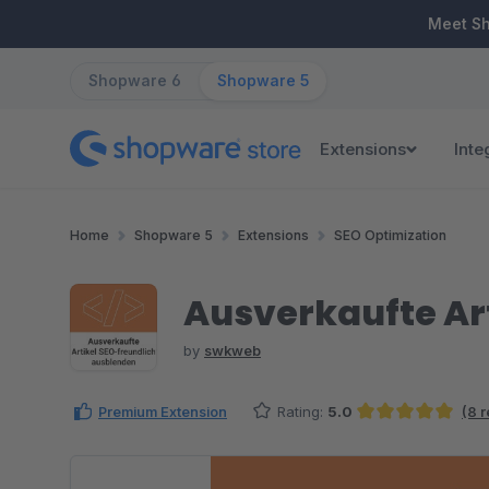
ip to main content
Skip to search
Skip to main navigation
Meet S
Shopware 6
Shopware 5
Extensions
Inte
Home
Shopware 5
Extensions
SEO Optimization
Ausverkaufte Ar
by
swkweb
Premium Extension
Rating:
5.0
(8 
Average rating of 5 out of 5 stars
Skip image gallery