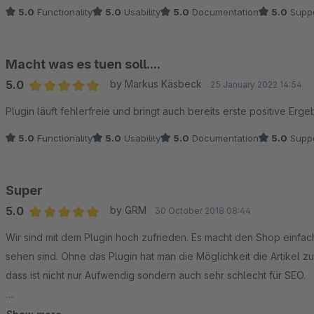
5.0
Functionality
5.0
Usability
5.0
Documentation
5.0
Suppo
Macht was es tuen soll....
5.0
by Markus Käsbeck
25 January 2022 14:54
Average rating of 5 out of 5 stars
Plugin läuft fehlerfreie und bringt auch bereits erste positive Erge
5.0
Functionality
5.0
Usability
5.0
Documentation
5.0
Suppo
Super
5.0
by GRM
30 October 2018 08:44
Average rating of 5 out of 5 stars
Wir sind mit dem Plugin hoch zufrieden. Es macht den Shop einfach
sehen sind. Ohne das Plugin hat man die Möglichkeit die Artikel z
dass ist nicht nur Aufwendig sondern auch sehr schlecht für SEO.
Auf meinen Wunsch hin wurde das Plugin sogar dahingehend erweit