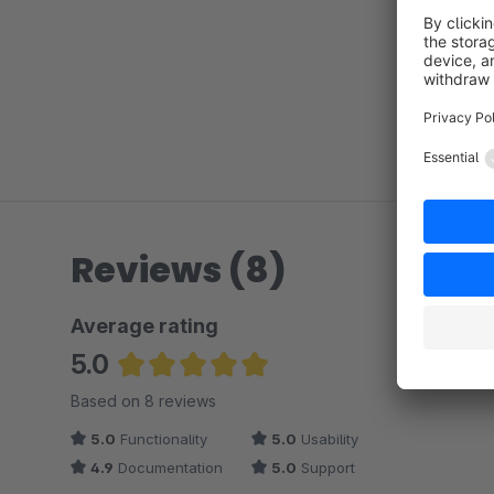
Reviews (8)
Average rating
5.0
Average rating of 5 out of 5 stars
Based on 8 reviews
5.0
Functionality
5.0
Usability
4.9
Documentation
5.0
Support