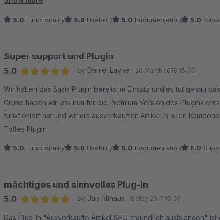
Show more
ausgeblendet wird.
5.0
Functionality
5.0
Usability
5.0
Documentation
5.0
Suppo
Sehr guter Support seitens SKW-Web. Klare Kaufempfehlung!
Super support und Plugin
5.0
by Daniel Layne
20 March 2018 13:55
Average rating of 5 out of 5 stars
Wir haben das Basis Plugin bereits im Einsatz und es tut genau da
Grund haben wir uns nun für die Premium-Version des Plugins entsc
funktioniert hat und wir die ausverkauften Artikel in allen Komp
Tolles Plugin
5.0
Functionality
5.0
Usability
5.0
Documentation
5.0
Suppo
mächtiges und sinnvolles Plug-In
5.0
by Jan Althaus
8 May 2017 10:50
Average rating of 5 out of 5 stars
Das Plug-In "Ausverkaufte Artikel SEO-freundlich ausblenden" ist genau das, was wir gesucht haben. Nachdem ein Artikel