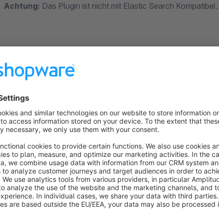
Achtung:
Das Plugin ist nicht mit Elastic Search Kompatibel
Links zum Plugin
Zur Plugin Dokumentation:
https://doku.swk-web.com/a
ausblenden.html
Link zur Demo:
https://sw5demo.swk-web.com/
Link zum Backend der Demo:
https://sw5demo.swk-we
Benutzername: testzugang
Passwort: testzugang
Fragen? Kontaktieren Sie uns