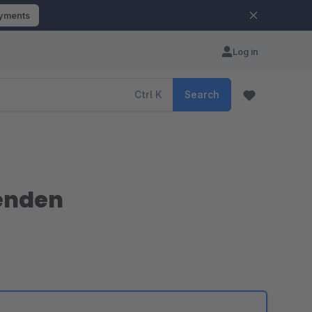
ayments
Log in
Ctrl
K
Search
lenden