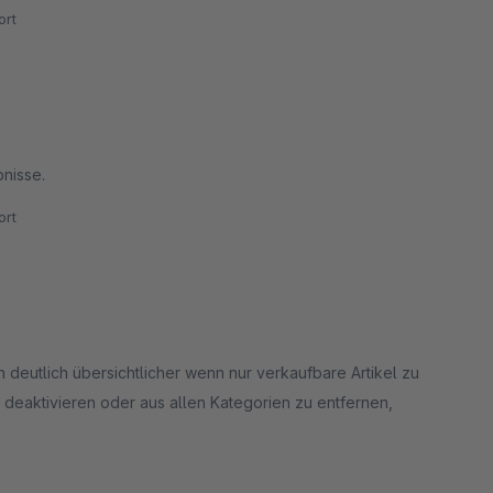
rt
bnisse.
rt
 deutlich übersichtlicher wenn nur verkaufbare Artikel zu
u deaktivieren oder aus allen Kategorien zu entfernen,
ert, dass auch Zubehör welches nicht verfügbar ist