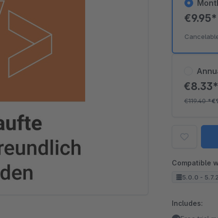
Mont
€9.95
Cancelabl
Annu
€8.33
€119.40
*
€
Compatible w
5.0.0 - 5.7.
Includes: