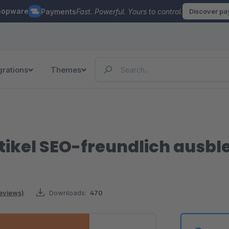
hopware
Payments
Fast. Powerful. Yours to control.
Discover p
grations
Themes
tikel SEO-freundlich ausb
reviews)
Downloads:
470