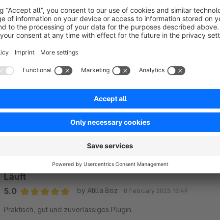
Bei Fragen zum Plugin, können Sie uns gerne eine E-Mail an
telefonisch unter
+49 176 8057 9091
erreichen. Gerne sind 
Erweiterungen behilflich.
Sort by
Läuft
5.0
by Atilla Boz
8 February 2023 15:49
Average rating of 5 out of 5 stars
Praktisch, gut und zuverlässiges Plugin.