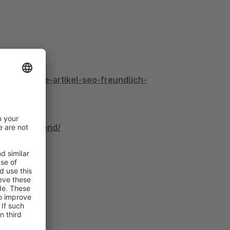
.
usverkaufte-artikel-seo-freundlich-
b.com/backend/