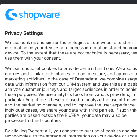
Copyright © shopware AG - All rights reserved
Notice: * All prices are quoted net of the statutory value-added tax