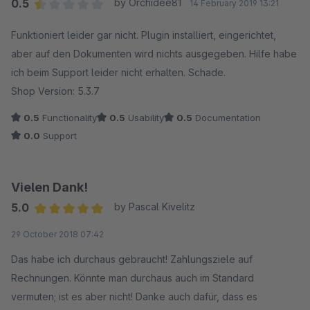
Plugin von best it lässt grüßen - Das war das bisher einzige
0.5
by Orchidee81
14 February 2019 13:21
Plugin dass meinen Shop auch dermaßen lahmgelegt hatte,
Average rating of 0.5 out of 5 stars
Funktioniert leider gar nicht. Plugin installiert, eingerichtet,
dass es ohne teuren Fachmann nicht mehr ging!
aber auf den Dokumenten wird nichts ausgegeben. Hilfe habe
Es muss auch einem mittelmäßig begabten Shopbetreiber
ich beim Support leider nicht erhalten. Schade.
möglich sein, solche einfachen Arbeiten selbst durchzuführen.
Shop Version: 5.3.7
Zumindest was kleinere unbedeutendere Plugins angeht wie
dieses. Ich will nicht wegen jedem Handgriff meinen teuren
0.5
Functionality
0.5
Usability
0.5
Documentation
Informatiker bemühen!
0.0
Support
Daher der Sterne-Abzug, nicht weil es nicht funktioniert hätte
als ich noch genutzt habe, sondern weil es auf andere Weise
Vielen Dank!
ein unkalkulierbares Risiko für einen Shopbetreiber ist! Und
auch gleich nochmal etwas Schleichwerbung für das Plugin
5.0
by Pascal Kivelitz
Average rating of 5 out of 5 stars
"Testserver/Staging Umgebung einrichten" von: netzperfekt.
29 October 2018 07:42
Das ist wirklich unverzichtbar und hat mir schon oft den Ar...
Das habe ich durchaus gebraucht! Zahlungsziele auf
gerettet. Das ich nicht jetzt wieder trotz meiner Leichtsinnigkeit
Rechnungen. Könnte man durchaus auch im Standard
kurz vorm verkaufsstarken Wochenende ohne Shop dastehe
vermuten; ist es aber nicht! Danke auch dafür, dass es
war wohl eher sehr viel Glück!