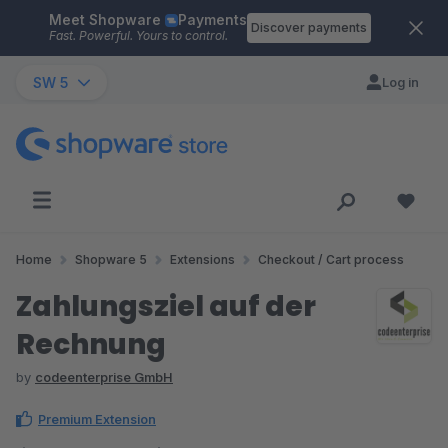
Meet Shopware
Payments
Skip to main content
Discover payments
Fast. Powerful. Yours to control.
SW 5
Log in
Home
Shopware 5
Extensions
Checkout / Cart process
Zahlungsziel auf der
Rechnung
by
codeenterprise GmbH
Premium Extension