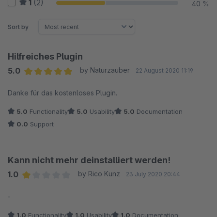
1
(2)
40 %
Sort by
Hilfreiches Plugin
5.0
by Naturzauber
22 August 2020 11:19
Average rating of 5 out of 5 stars
Danke für das kostenloses Plugin.
5.0
Functionality
5.0
Usability
5.0
Documentation
0.0
Support
Kann nicht mehr deinstalliert werden!
1.0
by Rico Kunz
23 July 2020 20:44
Average rating of 1 out of 5 stars
-
1.0
Functionality
1.0
Usability
1.0
Documentation