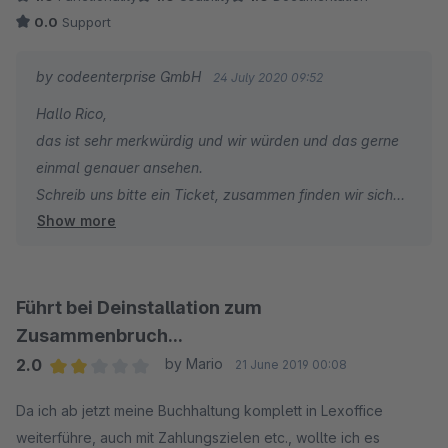
0.0
Support
by codeenterprise GmbH
24 July 2020 09:52
Hallo Rico,
das ist sehr merkwürdig und wir würden und das gerne
einmal genauer ansehen.
Schreib uns bitte ein Ticket, zusammen finden wir sicher
Show more
eine Lösung.
Vielen Dank und Liebe Grüße
Führt bei Deinstallation zum
Zusammenbruch...
2.0
by Mario
21 June 2019 00:08
Average rating of 2 out of 5 stars
Da ich ab jetzt meine Buchhaltung komplett in Lexoffice
weiterführe, auch mit Zahlungszielen etc., wollte ich es