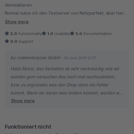
deinstallieren.
Normal nutze ich den Testserver von Netzperfekt, aber hier
war ich leichtsinnig und habe gleich meinen Shop genommen.
Show more
Daraufhin war dieser tot mitsamt Backend... Also erst mal 5 min
3.0
Functionality
1.0
Usability
3.0
Documentation
geschwitzt und schon gesehen, wie mein Wochenendgeschäft
0.0
Support
den Bach runtergeht bis das repariert ist... Zum Glück lief er
nach 5 min auf wundersame Weise wieder!
by codeenterprise GmbH
28 June 2019 10:57
Dann habe ich das nochmal spaßeshalber auf dem Testserver
Hallo Mario, das Verhalten ist sehr merkwürdig und wir
wiederholt (identische Shopkopie von heute Morgen),
würden gern versuchen das noch mal nachzustellen,
gleiches Ergebnis, nur mit dem Unterschied dass dieser tot
bzw. zu ergründen was den Shop dann als Fehler
blieb!
kommt. Wenn wir daran was ändern können, würden wir
Ich musste den ganzen Testserver löschen und neu kopieren,
Show more
das gern tun. Schreib uns bitte ein Ticket, wir finden
dank Netzperfekt kein Problem.
sicher eine Lösung. Danke!
Uff, Glück gehabt... Sorry, aber ich bin generell allergisch auf
Plugins die so tief ins System eingreifen dass sie beim
Funktioniert nicht
kleinsten Anlass meinen Shop zerstören! Das Amazonpay