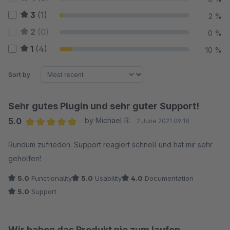
3
(1)
2 %
2
(0)
0 %
1
(4)
10 %
Sort by
Sehr gutes Plugin und sehr guter Support!
5.0
by Michael R.
2 June 2021 09:18
Average rating of 5 out of 5 stars
Rundum zufrieden. Support reagiert schnell und hat mir sehr
geholfen!
5.0
Functionality
5.0
Usability
4.0
Documentation
5.0
Support
Wir haben das Produkt nie zum laufen