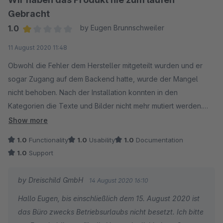
Gebracht
1.0
by Eugen Brunnschweiler
Average rating of 1 out of 5 stars
11 August 2020 11:48
Obwohl die Fehler dem Hersteller mitgeteilt wurden und er
sogar Zugang auf dem Backend hatte, wurde der Mangel
nicht behoben. Nach der Installation konnten in den
Kategorien die Texte und Bilder nicht mehr mutiert werden.
Dazu musste man das Plugin deaktivieren und dann jeweils
Show more
wieder aktivieren. Hat echt keine Freude gemacht. Und der
1.0
Functionality
1.0
Usability
1.0
Documentation
Support bot keine Hilfe an.
1.0
Support
by Dreischild GmbH
14 August 2020 16:10
Hallo Eugen, bis einschließlich dem 15. August 2020 ist
das Büro zwecks Betriebsurlaubs nicht besetzt. Ich bitte