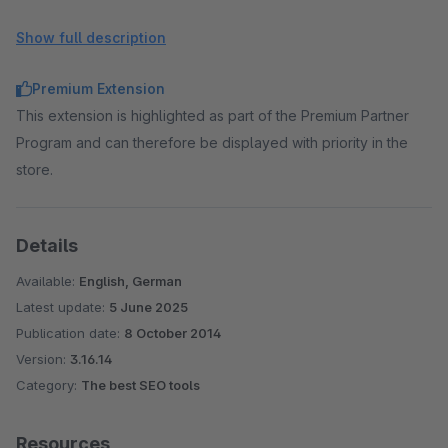
Define Facebook descriptions for articles, categories,
and blog articles
Show full description
Define Twitter descriptions for articles, categories, and
blog articles
Premium Extension
Define Facebook image for articles, categories, and blog
This extension is highlighted as part of the Premium Partner
articles
Program and can therefore be displayed with priority in the
Define Twitter image for articles, categories, and blog
store.
articles
Details
Available:
English, German
Latest update:
5 June 2025
Publication date:
8 October 2014
Version:
3.16.14
Category:
The best SEO tools
Resources