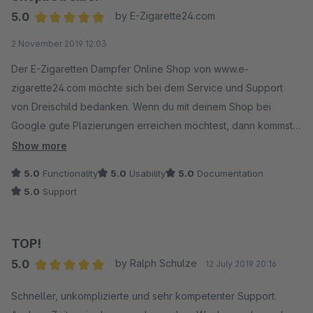
5.0
by E-Zigarette24.com
Average rating of 5 out of 5 stars
2 November 2019 12:03
Der E-Zigaretten Dampfer Online Shop von www.e-
zigarette24.com möchte sich bei dem Service und Support
von Dreischild bedanken. Wenn du mit deinem Shop bei
Google gute Plazierungen erreichen möchtest, dann kommst
du nicht ohne diesem Plugin aus, welches viele hilfreiche
Show more
Funktionen mit bringt!
5.0
Functionality
5.0
Usability
5.0
Documentation
5.0
Support
TOP!
5.0
by Ralph Schulze
12 July 2019 20:16
Average rating of 5 out of 5 stars
Schneller, unkomplizierte und sehr kompetenter Support.