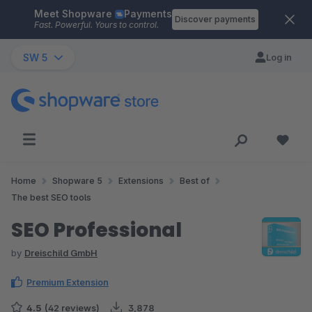
Meet Shopware
Payments
Skip to main content
Discover payments
Fast. Powerful. Yours to control.
SW 5
Log in
Home
Shopware 5
Extensions
Best of
The best SEO tools
SEO Professional
by
Dreischild GmbH
Premium Extension
4.5
(42 reviews)
3,878