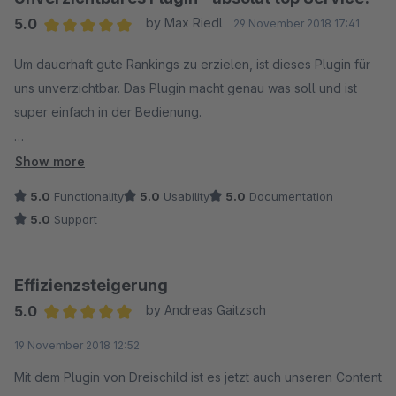
5.0
by Max Riedl
29 November 2018 17:41
Average rating of 5 out of 5 stars
Um dauerhaft gute Rankings zu erzielen, ist dieses Plugin für
uns unverzichtbar. Das Plugin macht genau was soll und ist
super einfach in der Bedienung.
Hervorzuheben ist der engagierte und absolut schnelle
Show more
Service! Auch spät am Abend wurde an unserer Lösung noch
5.0
Functionality
5.0
Usability
5.0
Documentation
gefeilt; das erlebt man nicht alle Tage. Danke!
5.0
Support
Effizienzsteigerung
5.0
by Andreas Gaitzsch
Average rating of 5 out of 5 stars
19 November 2018 12:52
Mit dem Plugin von Dreischild ist es jetzt auch unseren Content