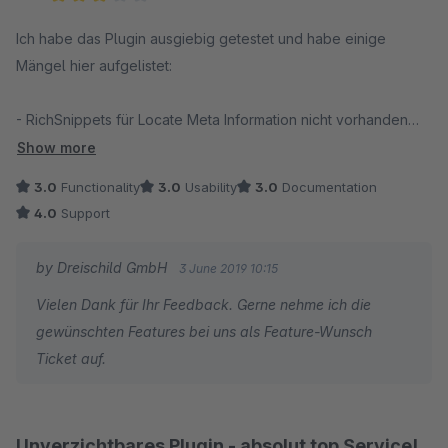
Average rating of 3 out of 5 stars
Ich habe das Plugin ausgiebig getestet und habe einige
Mängel hier aufgelistet:
- RichSnippets für Locate Meta Information nicht vorhanden
- Aggregate Ratings für Kategorien wäre super
Show more
- Google zertifizierter Händler (Google Merchant Center
3.0
Functionality
3.0
Usability
3.0
Documentation
Programm zur Bewerbung)
4.0
Support
by Dreischild GmbH
3 June 2019 10:15
Vielen Dank für Ihr Feedback. Gerne nehme ich die
gewünschten Features bei uns als Feature-Wunsch
Ticket auf.
Unverzichtbares Plugin - absolut top Service!