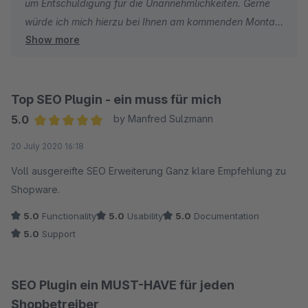
um Entschuldigung für die Unannehmlichkeiten. Gerne
würde ich mich hierzu bei Ihnen am kommenden Montag
Show more
melden, sodass wir über das von Ihnen genannte
Verhalten sprechen können.
Top SEO Plugin - ein muss für mich
5.0
by Manfred Sulzmann
Average rating of 5 out of 5 stars
20 July 2020 16:18
Voll ausgereifte SEO Erweiterung Ganz klare Empfehlung zu
Shopware.
5.0
Functionality
5.0
Usability
5.0
Documentation
5.0
Support
SEO Plugin ein MUST-HAVE für jeden
Shopbetreiber