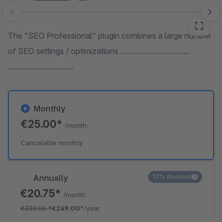
Skip image gallery
The "SEO Professional" plugin combines a large number
of SEO settings / optimizations ...................................
.................................
Monthly
€25.00*
/month
Cancelable monthly
Annually
17% discount
€20.75*
/month
€300.00
*
€249.00*
/year