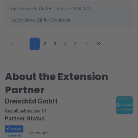
by Dreischild GmbH
16 August 2018 11:18
Vielen Dank für Ihr Feedback.
Page
Page
Page
Page
Page
1
2
3
4
5
About the Extension
Partner
Dreischild GmbH
See all extensions
Partner Status
Shopware