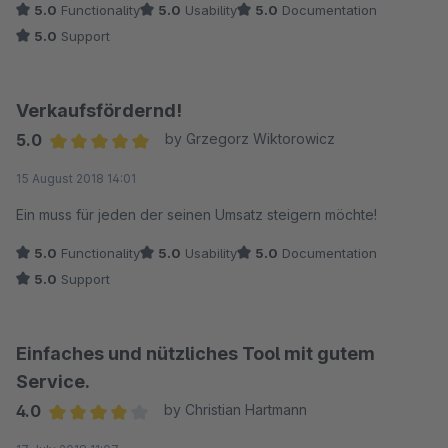
5.0
Functionality
5.0
Usability
5.0
Documentation
und das an einem Freitag Abend.
5.0
Support
Verkaufsfördernd!
5.0
by Grzegorz Wiktorowicz
Average rating of 5 out of 5 stars
15 August 2018 14:01
Ein muss für jeden der seinen Umsatz steigern möchte!
5.0
Functionality
5.0
Usability
5.0
Documentation
5.0
Support
Einfaches und nützliches Tool mit gutem
Service.
4.0
by Christian Hartmann
Average rating of 4 out of 5 stars