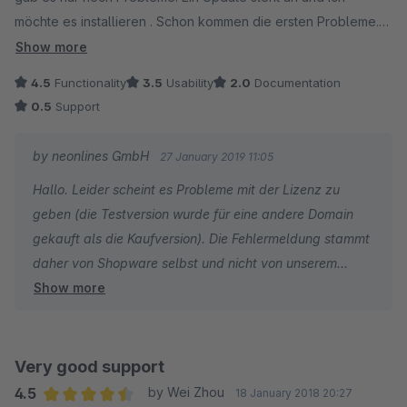
möchte es installieren . Schon kommen die ersten Probleme.
Lizenz abgelaufen. OK in Shopware und aktualisieren. Nö
Show more
BinariesException.
4.5
Functionality
3.5
Usability
2.0
Documentation
Für ein Kaufprodukt bzw Plugin einfach nicht schön. Das
0.5
Support
kostet Zeit und Nerven
by neonlines GmbH
27 January 2019 11:05
Hallo. Leider scheint es Probleme mit der Lizenz zu
geben (die Testversion wurde für eine andere Domain
gekauft als die Kaufversion). Die Fehlermeldung stammt
daher von Shopware selbst und nicht von unserem
Show more
Plugin. Wir können das Problem gerne versuchen zu
lösen, auf Ihre Support-Anfrage haben wir bereits
geantwortet.
Very good support
Schade, dass Sie bei Ihrer Bewertung die
4.5
by Wei Zhou
18 January 2018 20:27