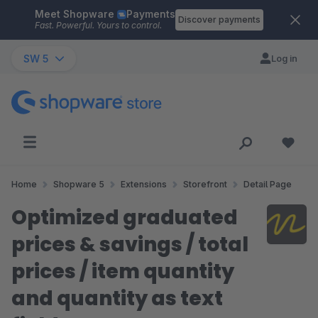
Meet Shopware
Payments
Skip to main content
Discover payments
Fast. Powerful. Yours to control.
SW 5
Log in
Home
Shopware 5
Extensions
Storefront
Detail Page
Optimized graduated
prices & savings / total
prices / item quantity
and quantity as text