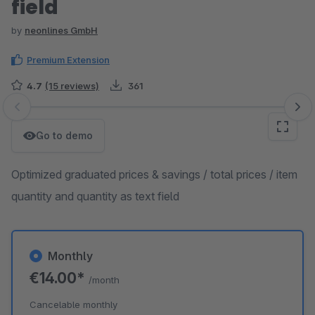
field
by
neonlines GmbH
Premium Extension
4.7
(15 reviews)
361
Skip image gallery
Go to demo
Optimized graduated prices & savings / total prices / item
quantity and quantity as text field
Monthly
€14.00*
/month
Cancelable monthly