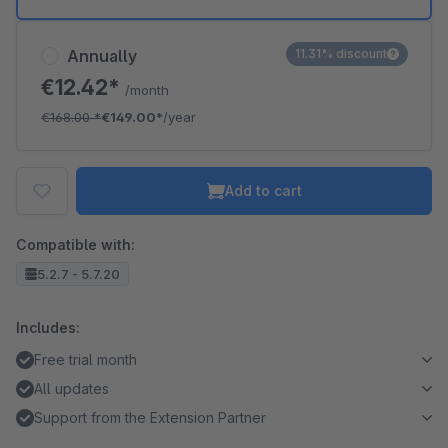
Annually
11.31% discount
€12.42*
/month
€168.00
*
€149.00*
/year
Add to cart
Compatible with:
5.2.7 - 5.7.20
Includes:
Free trial month
All updates
Support from the Extension Partner