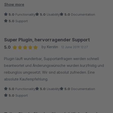
Darstellung des Artikelpreises bei aktiven Staffelpreisen und
Show more
zeigt dem Kunden zudem direkt die Ersparnis an, wenn eine
5.0
Functionality
5.0
Usability
5.0
Documentation
neue Preisstaffel durch Mengenauswahl erreicht wurde.
5.0
Support
Die Darstellung kann zudem durch verschiedene
Einstellungsmöglichkeiten angepasst werden. Es bietet
Super Plugin, hervorragender Support
außerdem die Möglichkeit das Dropdown für die
5.0
by Kerstin
12 June 2019 12:27
Bestellmenge als Textfeld darzustellen.
Average rating of 5 out of 5 stars
Plugin läuft wunderbar, Supportanfragen werden schnell
Der Hersteller reagiert schnell auf Support-Anfragen und hat
beantwortet und Änderungswünsche wurden kurzfristig und
uns bei einem Formatierungsfehler der Preisanzeige in
reibunglos umgesetzt. Wir sind absolut zufrieden. Eine
unserem französischen Sprachhshop direkt weitergeholfen
absolute Kaufempfehlung.
und ein entsprechendes Update zur Verfügung gestellt.
5.0
Functionality
5.0
Usability
5.0
Documentation
5.0
Support