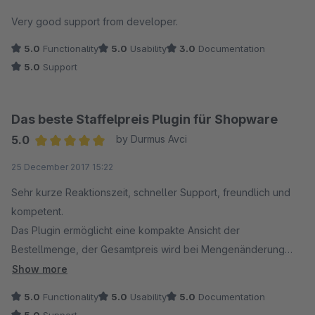
Lizenzprobleme als Grundlage verwenden und nicht das
Average rating of 4.5 out of 5 stars
Very good support from developer.
eigentliche Plugin bewerten und unseren schnellen
Support bewerten.
5.0
Functionality
5.0
Usability
3.0
Documentation
5.0
Support
Das beste Staffelpreis Plugin für Shopware
5.0
by Durmus Avci
Average rating of 5 out of 5 stars
25 December 2017 15:22
Sehr kurze Reaktionszeit, schneller Support, freundlich und
kompetent.
Das Plugin ermöglicht eine kompakte Ansicht der
Bestellmenge, der Gesamtpreis wird bei Mengenänderung
dynamisch aktualisiert in einem sehr Modernen Design.
Show more
5.0
Functionality
5.0
Usability
5.0
Documentation
Der Kunde sieht ohne zu rechnen sofort den Gesamtpreis.