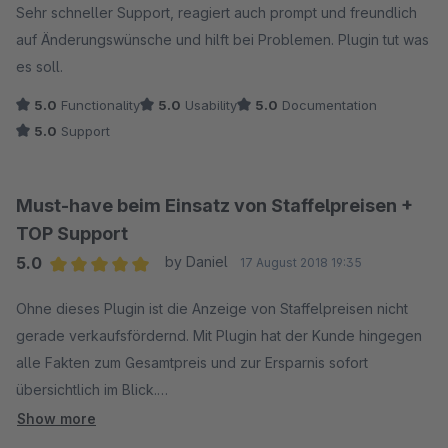
Sehr schneller Support, reagiert auch prompt und freundlich
auf Änderungswünsche und hilft bei Problemen. Plugin tut was
es soll.
5.0
Functionality
5.0
Usability
5.0
Documentation
5.0
Support
Must-have beim Einsatz von Staffelpreisen +
TOP Support
5.0
by Daniel
17 August 2018 19:35
Average rating of 5 out of 5 stars
Ohne dieses Plugin ist die Anzeige von Staffelpreisen nicht
gerade verkaufsfördernd. Mit Plugin hat der Kunde hingegen
alle Fakten zum Gesamtpreis und zur Ersparnis sofort
übersichtlich im Blick.
Ich hatte anfangs ein Kompatibilitätsproblem mit einem
Show more
anderen Plugin, welches vom Support sofort gelöst wurde