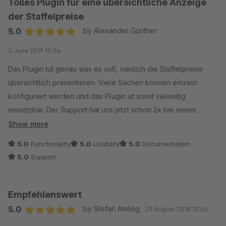
Tolles Plugin für eine übersichtliche Anzeige
der Staffelpreise
5.0
by Alexander Günther
Average rating of 5 out of 5 stars
5 June 2019 10:54
Das Plugin tut genau was es soll, nämlich die Staffelpreise
übersichtlich präsentieren. Viele Sachen können einzeln
konfiguriert werden und das Plugin ist somit vielseitig
einsetzbar. Der Support hat uns jetzt schon 2x bei einem
Problem geholfen und war sehr freundlich und hilfsbereit.
Show more
Vielen Dank dafür!
5.0
Functionality
5.0
Usability
5.0
Documentation
5.0
Support
Empfehlenswert
5.0
by Stefan Amling
29 August 2018 10:06
Average rating of 5 out of 5 stars