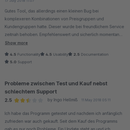
17 July 2018 11:07
Gutes Tool, das allerdings einen kleinen Bug bei
komplexeren Kombinationen von Preisgruppen und
Kundengruppen hatte. Dieser wurde bei freundlichem Service
zeitnah behoben. Empfehlenswert und sicherlich momentan
das beste Staffelpreis-Plugin.
Show more
4.5
Functionality
4.5
Usability
2.5
Documentation
5.0
Support
Probleme zwischen Test und Kauf nebst
schlechtem Support
2.5
by Ingo Hellmiß
11 May 2018 05:11
Average rating of 2.5 out of 5 stars
Ich habe das Programm getestet und nachdem ich anfänglich
zufrieden war auch gekauft. Seit dem Kauf des Programms
gab es nur noch Probleme. Ein Update steht an und ich