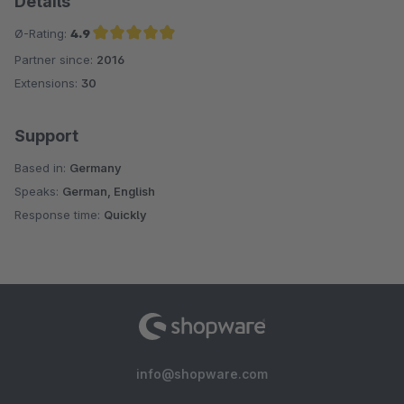
Details
Ø-Rating:
4.9
Partner since:
2016
Average rating of 4.9 out of 5 stars
Extensions:
30
Support
Based in:
Germany
Speaks:
German, English
Response time:
Quickly
info@shopware.com