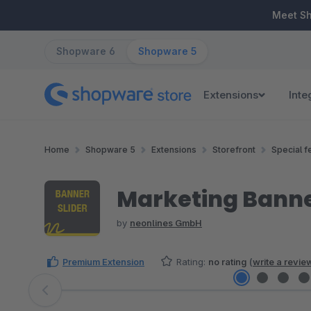
ip to main content
Skip to search
Skip to main navigation
Meet S
Shopware 6
Shopware 5
Extensions
Inte
Home
Shopware 5
Extensions
Storefront
Special f
Marketing Banne
by
neonlines GmbH
Premium Extension
Rating:
no rating
(
write a revie
Skip image gallery