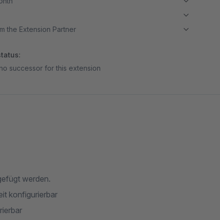
month
m the Extension Partner
tatus:
no successor for this extension
gefügt werden.
t konfigurierbar
rierbar