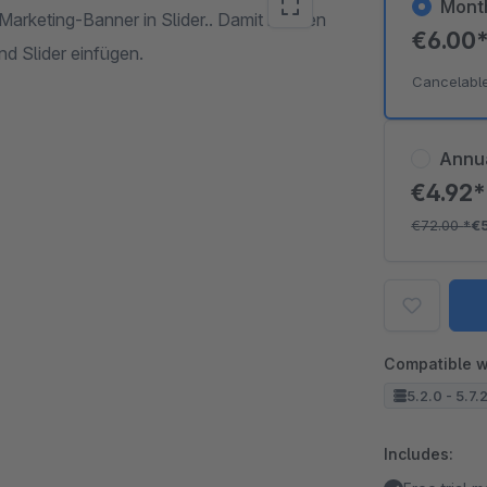
Mont
arketing-Banner in Slider.. Damit können
€6.00
d Slider einfügen.
Cancelabl
Annu
€4.92
€72.00
*
€
Compatible w
5.2.0 - 5.7.
Includes: