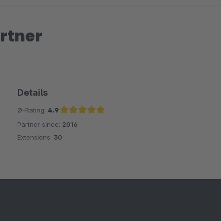
rtner
Details
Ø-Rating:
4.9
Partner since:
2016
Average rating of 4.9 out of 5 stars
Extensions:
30