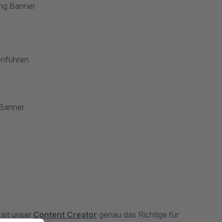
ing Banner
enführen
 Banner
 ist unser
Content Creator
genau das Richtige für