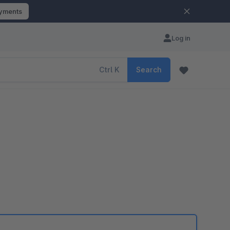
ayments
Log in
Ctrl
K
Search