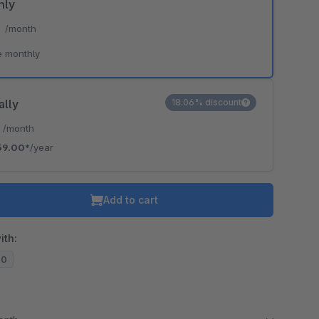
hly
*
/month
e monthly
ally
18.06% discount
*
/month
59.00*
/year
Add to cart
ith:
20