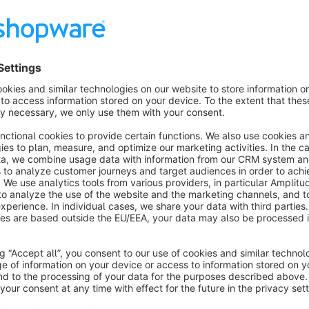
dich.
Weitere Plugins aus der neonlines-Banner-Suite
Advanced Marketing Banner
Sparen durch Bundle-Kauf (siehe oben).
DAS Plugin für ansprechende Einkaufswelten: