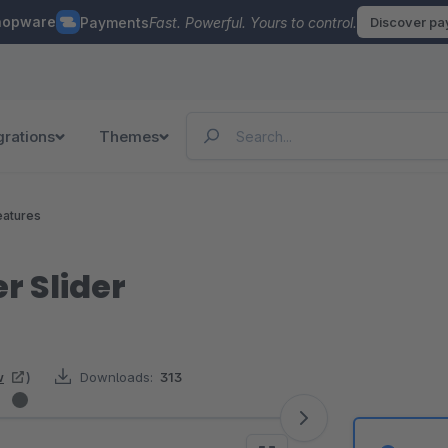
hopware
Payments
Fast. Powerful. Yours to control.
Discover p
grations
Themes
eatures
r Slider
w
)
Downloads:
313