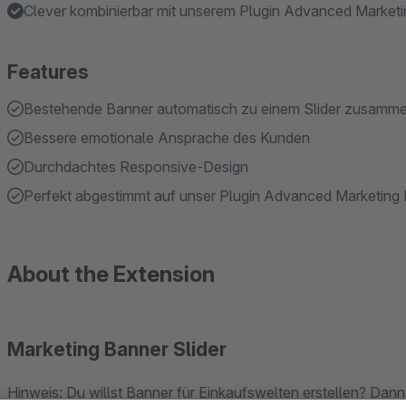
Clever kombinierbar mit unserem Plugin Advanced Market
Features
Bestehende Banner automatisch zu einem Slider zusamm
Bessere emotionale Ansprache des Kunden
Durchdachtes Responsive-Design
Perfekt abgestimmt auf unser Plugin Advanced Marketing
About the Extension
Marketing Banner Slider
Hinweis: Du willst Banner für Einkaufswelten erstellen? Dann