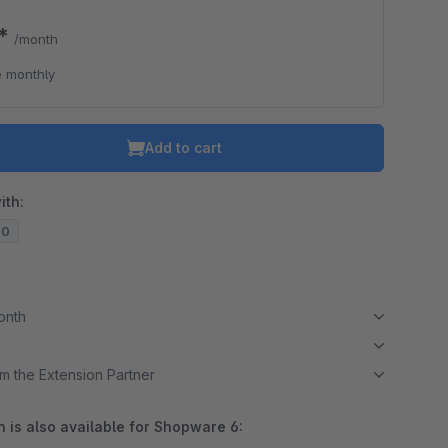
0*
/month
 monthly
Add to cart
ith:
20
month
m the Extension Partner
 is also available for Shopware 6: