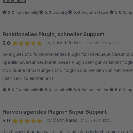
empfehlenswert.
Show more
5.0
Functionality
5.0
Usability
5.0
Documentation
5.0
Suppo
Funktionelles Plugin, schneller Support
5.0
by Robert Pöthke
1 October 2014 17:21
Average rating of 5 out of 5 stars
Sehr gutes und funktionierendes Plugin für individuelle Versan
Speditionsversandes bietet dieses Plugin sehr gut Variationsmö
Indivíduelle Anpassungen sind möglich und werden von Netinventor
Fazit: sehr zu empfehlen !
5.0
Functionality
5.0
Usability
5.0
Documentation
5.0
Suppo
Hervorragendes Plugin - Super Support
5.0
by Martin Kares
21 July 2014 12:05
Average rating of 5 out of 5 stars
Das Plugin tut genau was es soll, man kann dadurch komplexere 