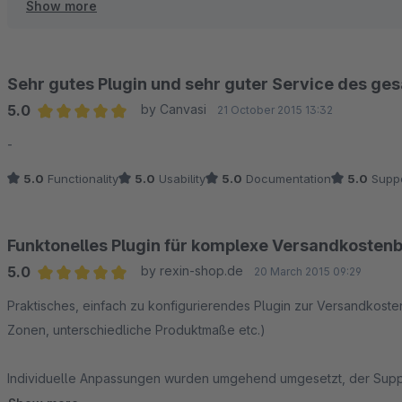
Show more
Viele Grüße
Tobias Pierschel
Sehr gutes Plugin und sehr guter Service des g
5.0
by Canvasi
21 October 2015 13:32
Average rating of 5 out of 5 stars
-
5.0
Functionality
5.0
Usability
5.0
Documentation
5.0
Suppo
Funktonelles Plugin für komplexe Versandkoste
5.0
by rexin-shop.de
20 March 2015 09:29
Average rating of 5 out of 5 stars
Praktisches, einfach zu konfigurierendes Plugin zur Versandko
Zonen, unterschiedliche Produktmaße etc.)
Individuelle Anpassungen wurden umgehend umgesetzt, der Support