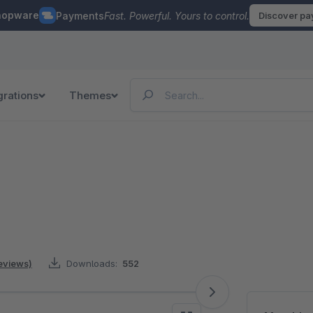
hopware
Payments
Fast. Powerful. Yours to control.
Discover p
grations
Themes
reviews)
Downloads:
552