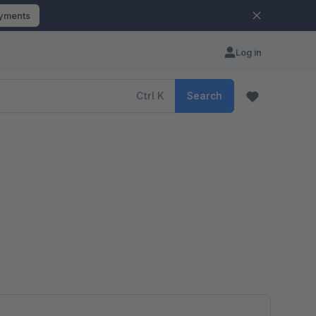
ayments
Log in
Ctrl
K
Search