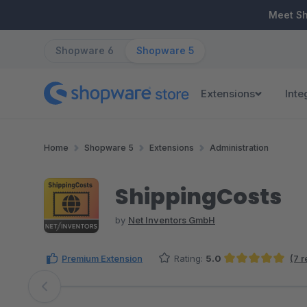
ip to main content
Skip to search
Skip to main navigation
Meet S
Shopware 6
Shopware 5
Extensions
Inte
Home
Shopware 5
Extensions
Administration
ShippingCosts
by
Net Inventors GmbH
Premium Extension
Rating:
5.0
(7 
Average rating of 5 out of 5 stars
Skip image gallery