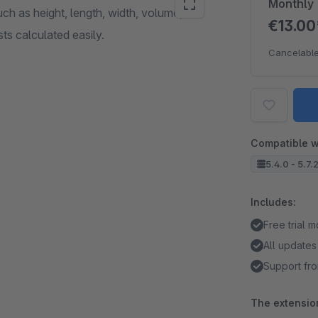
Monthly
uch as height, length, width, volume,
€13.0
ts calculated easily.
Cancelable
Compatible w
5.4.0 - 5.7.
Includes:
Free trial 
All updates
Support fro
The extension