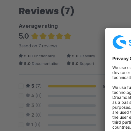
Reviews (7)
Average rating
5.0
Average rating of 5 out of 5 stars
Based on 7 reviews
5.0
Functionality
5.0
Usability
5.0
Documentation
5.0
Support
5
(7)
100 %
4
(0)
0 %
3
(0)
0 %
2
(0)
0 %
1
(0)
0 %