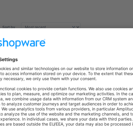
Sort by
Prima Plugin, vor allem aber unkomplizierter un
5.0
by Fa. Oberste
5 December 2022 09:24
Average rating of 5 out of 5 stars
-
5.0
Functionality
5.0
Usability
5.0
Documentation
5.0
Suppo
by Net Inventors GmbH
5 December 2022 10:05
Ahoi,
herzlichen Dank für die großartige Bewertung.
Viele Grüße