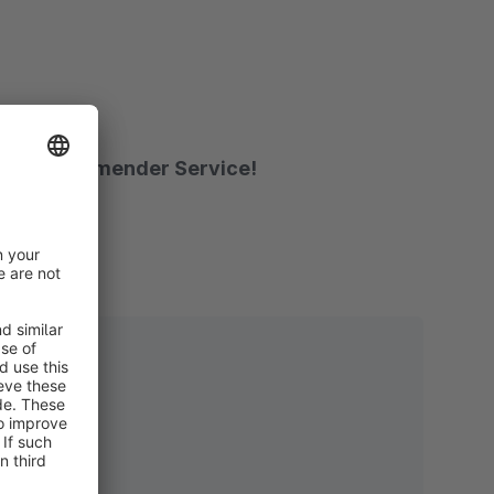
d zuvorkommender Service!
rt