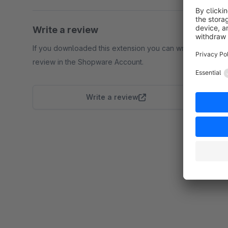
Write a review
If you downloaded this extension you can write a
review in the Shopware Account.
Write a review