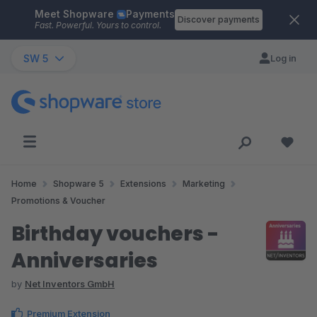
Meet Shopware
Payments
Skip to main content
Discover payments
Fast. Powerful. Yours to control.
SW 5
Log in
Home
Shopware 5
Extensions
Marketing
Promotions & Voucher
Birthday vouchers -
Anniversaries
by
Net Inventors GmbH
Premium Extension