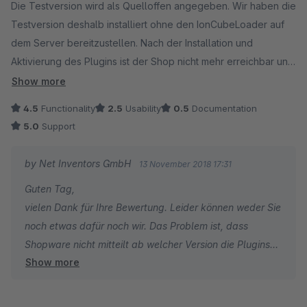
Die Testversion wird als Quelloffen angegeben. Wir haben die
Testversion deshalb installiert ohne den IonCubeLoader auf
dem Server bereitzustellen. Nach der Installation und
Aktivierung des Plugins ist der Shop nicht mehr erreichbar und
gibt nur noch die Meldung aus das der IonCubeLoader
Show more
installiert werden muss. DAs ist mehr als ungünstig. Shopware
4.5
Functionality
2.5
Usability
0.5
Documentation
oder das Modul selbst sollte die Installation nicht zulassen,
5.0
Support
falls man keinen IonCubeLoader hat. So müssen wir mühselig
den Shop wiederbeleben. Ein deaktivieren des Plugins per
by Net Inventors GmbH
13 November 2018 17:31
shell klappt auch nicht, da wir hier die gleiche Fehlermeldung
Guten Tag,
erhalten. Dafür waren die Shell befehle aber eigentlich
vielen Dank für Ihre Bewertung. Leider können weder Sie
gedacht..... schade
noch etwas dafür noch wir. Das Problem ist, dass
Shopware nicht mitteilt ab welcher Version die Plugins
Show more
unverschlüsselt sind.
Ab Shopware 5.5.x sind die Plugins unverschlüsselt und
benötigen keinen IonCube Encoder. Unter Shopware