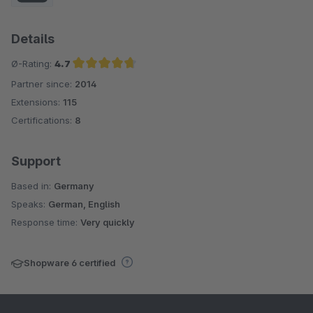
Details
Ø-Rating:
4.7
Partner since:
2014
Average rating of 4.7 out of 5 stars
Extensions:
115
Certifications:
8
Support
Based in:
Germany
Speaks:
German, English
Response time:
Very quickly
Shopware 6 certified