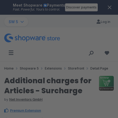
Meet Shopware
Payments
Skip to main content
Discover payments
Fast. Powerful. Yours to control.
SW 5
Log in
Home
Shopware 5
Extensions
Storefront
Detail Page
Additional charges for
Articles - Surcharge
by
Net Inventors GmbH
Premium Extension