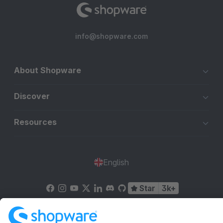
info@shopware.com
About Shopware
Discover
Resources
English
Star
3k+