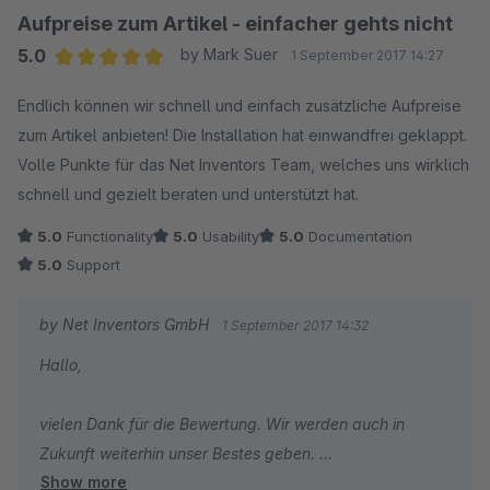
5.5.x sind die Plugins verschlüsselt. Leider stellt
Aufpreise zum Artikel - einfacher gehts nicht
Shopware das leider erkenntlich dar. Unter:
5.0
by Mark Suer
1 September 2017 14:27
https://support.netinventors.de/hc/de/articles/360011786454
Average rating of 5 out of 5 stars
Endlich können wir schnell und einfach zusätzliche Aufpreise
finden Sie eine Anleitung, wie man Plugins ohne Console
zum Artikel anbieten! Die Installation hat einwandfrei geklappt.
deaktivieren kann. Ihre Bewertung habe ich an
Volle Punkte für das Net Inventors Team, welches uns wirklich
Shopware weitergeleitet um auf den Umstand
schnell und gezielt beraten und unterstützt hat.
hinzuweisen.
5.0
Functionality
5.0
Usability
5.0
Documentation
Unter
5.0
Support
https://support.netinventors.de/hc/de/sections/115000293013
Surcharge finden Sie übrigens eine
by Net Inventors GmbH
1 September 2017 14:32
Plugindokumentation.
Hallo,
Viele Grüße aus Hamburg
vielen Dank für die Bewertung. Wir werden auch in
Tobias Pierschel
Zukunft weiterhin unser Bestes geben.
Show more