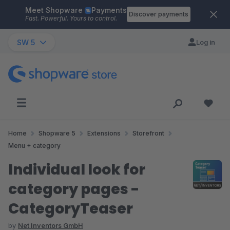
Meet Shopware
Payments
Skip to main content
Discover payments
Fast. Powerful. Yours to control.
SW 5
Log in
Home
Shopware 5
Extensions
Storefront
Menu + category
Individual look for
category pages -
CategoryTeaser
by
Net Inventors GmbH