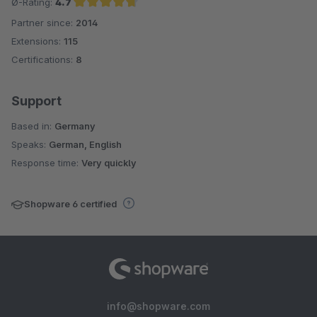
Ø-Rating:
4.7
Partner since:
2014
Average rating of 4.7 out of 5 stars
Extensions:
115
Certifications:
8
Support
Based in:
Germany
Speaks:
German, English
Response time:
Very quickly
Shopware 6 certified
info@shopware.com