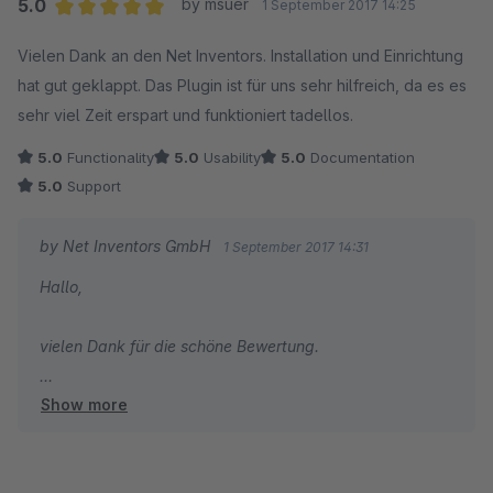
5.0
by msuer
1 September 2017 14:25
Average rating of 5 out of 5 stars
Vielen Dank an den Net Inventors. Installation und Einrichtung
hat gut geklappt. Das Plugin ist für uns sehr hilfreich, da es es
sehr viel Zeit erspart und funktioniert tadellos.
5.0
Functionality
5.0
Usability
5.0
Documentation
5.0
Support
by Net Inventors GmbH
1 September 2017 14:31
Hallo,
vielen Dank für die schöne Bewertung.
Show more
Dein Net Inventors Team