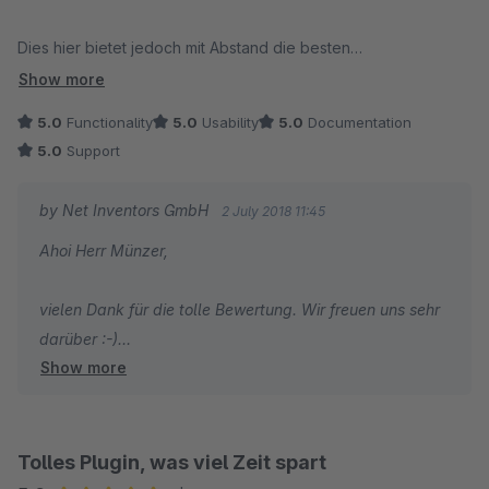
Dies hier bietet jedoch mit Abstand die besten
Anpassungsmöglichkeiten und auch Features die jegliche
Show more
Individualprogrammierung überflüssig machen sollten.
5.0
Functionality
5.0
Usability
5.0
Documentation
5.0
Support
Den Support konnten wir bislang nicht testen, da er aufgrund
einwandfreier Funktion und Dokumentation des Plugins nicht
by Net Inventors GmbH
2 July 2018 11:45
benötigt wurde.
Ahoi Herr Münzer,
vielen Dank für die tolle Bewertung. Wir freuen uns sehr
darüber :-)
Show more
Beste Grüße aus Hamburg
Das Net Inventors Team
Tolles Plugin, was viel Zeit spart