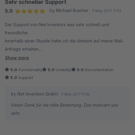
Sehr schneller Support
5.0
by Michael Bracher
9 May 2017 11:52
Average rating of 5 out of 5 stars
Der Support von Net Inventors was sehr schnell und
freundliche.
Innerhalb einer Stunde hatte ich die Antwort auf meine Mail-
Anfrage erhalten.
Das Plugin ansich ist toll und funktioniert tiptop.
Show more
Dafür gibt es die volle Punktzahl.
5.0
Functionality
5.0
Usability
5.0
Documentation
5.0
Support
by Net Inventors GmbH
9 May 2017 11:56
Vielen Dank für die tolle Bewertung. Das motiviert uns
sehr.