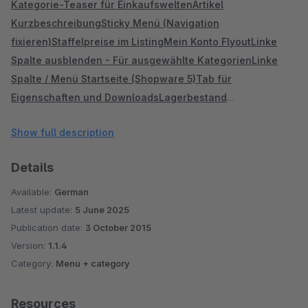
Kategorie-Teaser für Einkaufswelten
Artikel
Kurzbeschreibung
Sticky Menü (Navigation
fixieren)
Staffelpreise im Listing
Mein Konto Flyout
Linke
Spalte ausblenden - Für ausgewählte Kategorien
Linke
Spalte / Menü Startseite (Shopware 5)
Tab für
Eigenschaften und Downloads
Lagerbestand
Benachrichtigung
Merkzettel entfernen /
Show full description
deaktivieren
Zubehör-Tab neben der Beschreibung
Sidebar
auf Artikelseite
Nur aktive Kategorie Links (Shopware 4!)
Details
Available:
German
Latest update:
5 June 2025
Publication date:
3 October 2015
Version:
1.1.4
Category:
Menu + category
Resources