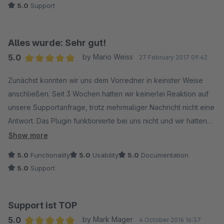
5.0
Support
Alles wurde: Sehr gut!
5.0
by Mario Weiss
27 February 2017 09:42
Average rating of 5 out of 5 stars
Zunächst konnten wir uns dem Vorredner in keinster Weise
anschließen. Seit 3 Wochen hatten wir keinerlei Reaktion auf
unsere Supportanfrage, trotz mehrmaliger Nachricht nicht eine
Antwort. Das Plugin funktionierte bei uns nicht und wir hatten
um Unterstützung gebeten.
Show more
5.0
Functionality
5.0
Usability
5.0
Documentation
Doch heute erhielten wir eine Reaktion ... Leider war die Firma
5.0
Support
wohl ein bisschen "im Stress", so dass Anfragen nicht zeitnah
beantwortet werden konnten.
Support ist TOP
Ergebnis: Innerhalb einer Stunde wurde sich sehr viel Mühe
5.0
by Mark Mager
4 October 2016 16:37