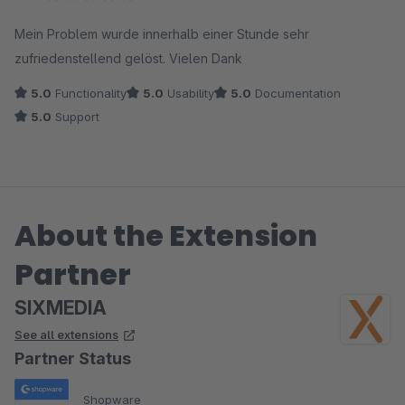
gegeben und was noch wichtiger ist: Das Problem gelöst!
Average rating of 5 out of 5 stars
Alles funktioniert nun so, wie es soll.
Mein Problem wurde innerhalb einer Stunde sehr
zufriedenstellend gelöst. Vielen Dank
Daher doch 10 Sterne für die Firma und das PlugIn ... Und wenn
5.0
Functionality
5.0
Usability
5.0
Documentation
in Zukunft wieder ein schnellerer Support möglich würde,
5.0
Support
gerne auch 20 Sterne ;-).
Vielen Dank an dieser Stelle noch einmal an den Support!
About the Extension
majakopter.de
Partner
SIXMEDIA
See all extensions
Partner Status
Shopware