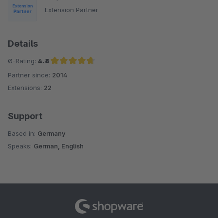
Extension Partner
Details
Ø-Rating:
4.8
Partner since:
2014
Average rating of 4.8 out of 5 stars
Extensions:
22
Support
Based in:
Germany
Speaks:
German, English