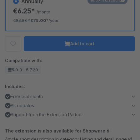
10.59% discount
Annually
€6.25*
/month
€83.88
*
€75.00*
/year
Add to cart
Compatible with:
5.0.0 - 5.7.20
Includes:
Free trial month
All updates
Support from the Extension Partner
The extension is also available for Shopware 6:
Article short description in category Listing and detail page