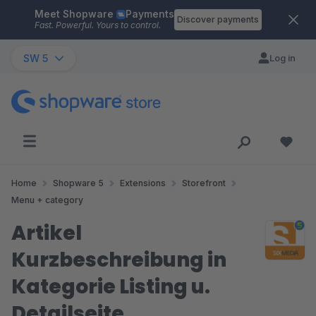
Meet Shopware
Payments
Skip to main content
Discover payments
Fast. Powerful. Yours to control.
SW 5
Log in
Home
Shopware 5
Extensions
Storefront
Menu + category
Artikel
Kurzbeschreibung in
Kategorie Listing u.
Detailseite