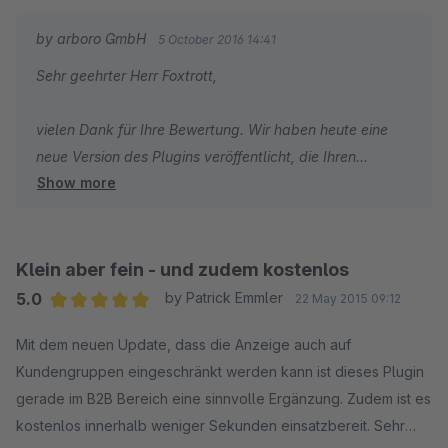
erstmal zu verschmerzen.
by arboro GmbH
5 October 2016 14:41
Sehr geehrter Herr Foxtrott,
vielen Dank für Ihre Bewertung. Wir haben heute eine
neue Version des Plugins veröffentlicht, die Ihren
Show more
beschriebenen Fehler in der Artikelauflistung beheben
sollte.
Zudem ist die Netto Anzeige nun auch in den Topsellern
Klein aber fein - und zudem kostenlos
und Neuen Produkten verfügbar.
5.0
by Patrick Emmler
22 May 2015 09:12
Average rating of 5 out of 5 stars
Mit dem neuen Update, dass die Anzeige auch auf
Viele Grüße
Kundengruppen eingeschränkt werden kann ist dieses Plugin
Ihr arboro.de Team
gerade im B2B Bereich eine sinnvolle Ergänzung. Zudem ist es
kostenlos innerhalb weniger Sekunden einsatzbereit. Sehr