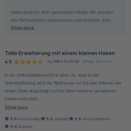
vielen Dank für Ihren gemeldeten Fehler. Wir konnten
das Fehlverhalten reproduzieren und beheben. Eine
Show more
neue Version des Plugins (2.0.3) ist bereits veröffentlicht.
Viele Grüße
Ihr arboro.de Team
Tolle Erweiterung mit einem kleinen Haken
4.5
by Mike Foxtrott
18 May 2016 14:21
Average rating of 4.5 out of 5 stars
In der Artikeldetailansicht ist alles ok, aber in der
Artikelauflistung wird der Nettopreis nur bei den Artikeln der
ersten Seite angezeigt und bei allen weiteren geladenen
Seiten nicht mehr.
Show more
Ich habe es trotzdem als sehr sinnvolle Erweiterung installiert
3.0
Functionality
5.0
Usability
5.0
Documentation
und hoffe, dass der kleine Makel auch noch vom Anbieter
0.0
Support
behoben wird. Angesicht, dass das Plugin kostenlos ist, ist das