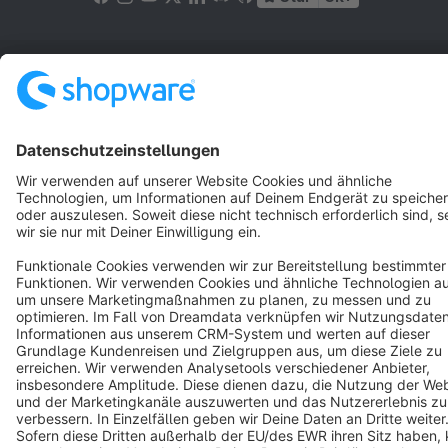
Terms & Conditions
Privacy
Legal notice
Cookie settings
Copyright © shopware AG - All rights reserved
Notice: * All prices are quoted net of the statutory value-added tax