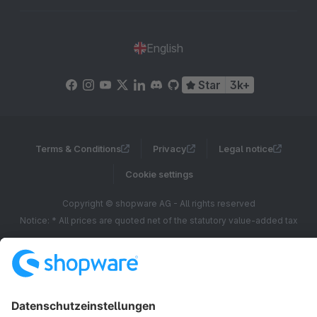
English
Star
3k+
Terms & Conditions
Privacy
Legal notice
Cookie settings
Copyright © shopware AG - All rights reserved
Notice: * All prices are quoted net of the statutory value-added tax