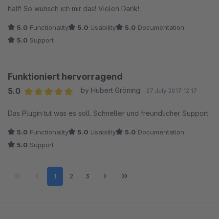
half! So wünsch ich mir das! Vielen Dank!
5.0
Functionality
5.0
Usability
5.0
Documentation
5.0
Support
Funktioniert hervorragend
5.0
by Hubert Gröning
27 July 2017 12:17
Average rating of 5 out of 5 stars
Das Plugin tut was es soll. Schneller und freundlicher Support.
5.0
Functionality
5.0
Usability
5.0
Documentation
5.0
Support
Page
Page
Page
1
2
3