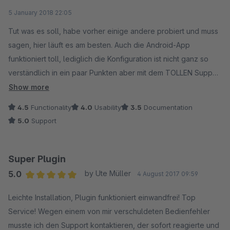
Average rating of 4.5 out of 5 stars
5 January 2018 22:05
Tut was es soll, habe vorher einige andere probiert und muss
sagen, hier läuft es am besten. Auch die Android-App
funktioniert toll, lediglich die Konfiguration ist nicht ganz so
verständlich in ein paar Punkten aber mit dem TOLLEN Support
konnte das Problem schnell gelöst werden!
Show more
Schön wäre es wenn bei einer Kaufversion "Powered by
4.5
Functionality
4.0
Usability
3.5
Documentation
tawk.to" weg wäre, und nicht nochmals Geld dafür verlangt
5.0
Support
wird!
Super Plugin
5.0
by Ute Müller
4 August 2017 09:59
Average rating of 5 out of 5 stars
Leichte Installation, Plugin funktioniert einwandfrei! Top
Service! Wegen einem von mir verschuldeten Bedienfehler
musste ich den Support kontaktieren, der sofort reagierte und