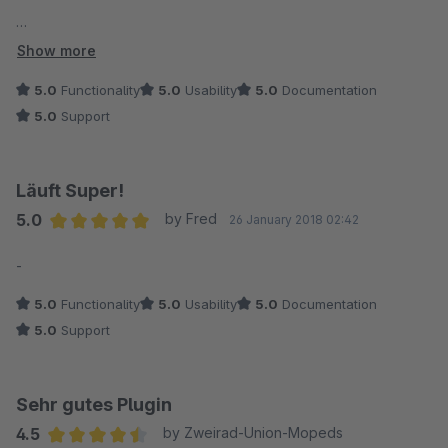
Auch die Einrichtung bei Tawk.to hat ohne Probleme geklappt
Show more
:-)
5.0
Functionality
5.0
Usability
5.0
Documentation
5.0
Support
Läuft Super!
5.0
by Fred
26 January 2018 02:42
Average rating of 5 out of 5 stars
-
5.0
Functionality
5.0
Usability
5.0
Documentation
5.0
Support
Sehr gutes Plugin
4.5
by Zweirad-Union-Mopeds