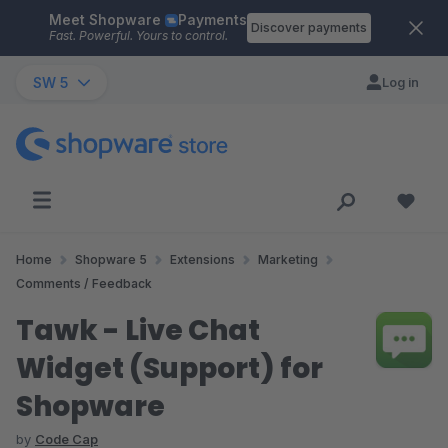
Meet Shopware
Payments
Skip to main content
Discover payments
Fast. Powerful. Yours to control.
SW 5
Log in
Home
Shopware 5
Extensions
Marketing
Comments / Feedback
Tawk - Live Chat
Widget (Support) for
Shopware
by
Code Cap