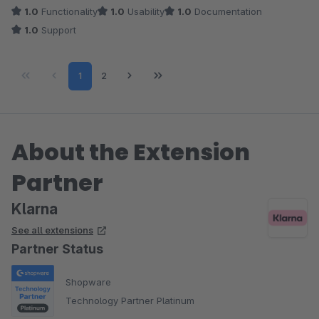
werden die Bezahlmethoden NICHT angezeigt. Sehr sehr
1.0
Functionality
1.0
Usability
1.0
Documentation
schade.
1.0
Support
Page
Page
1
2
About the Extension
Partner
Klarna
See all extensions
Partner Status
Shopware
Technology Partner Platinum