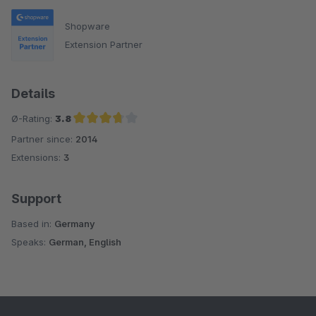
Shopware
Extension Partner
Details
Ø-Rating:
3.8
Partner since:
2014
Average rating of 3.8 out of 5 stars
Extensions:
3
Support
Based in:
Germany
Speaks:
German, English