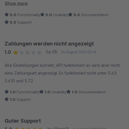
konnten wir aufgrund des Hinweises finden und beheben.
Show more
Vielen Dank für die Hilfe!
5.0
Functionality
5.0
Usability
5.0
Documentation
5.0
Support
Zahlungen werden nicht angezeigt
1.0
by EB
24 August 2021 03:14
Average rating of 1 out of 5 stars
Alle Einstellungen korrekt, API funktioniert es wird aber nicht
eine Zahlungsart angezeigt. Es funktioniert nicht unter 5.6.9,
5.6.10 und 5.7.2
1.0
Functionality
1.0
Usability
1.0
Documentation
1.0
Support
Guter Support
by Albert B.