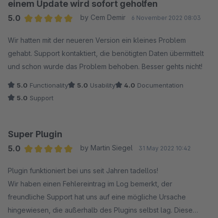
Dort ist dein beschriebenes Verhalten und mögliche
einem Update wird sofort geholfen
Lösungen bereits beschrieben:
5.0
by Cem Demir
6 November 2022 08:03
https://klarna.kellerkinder.de/sw5/de/support/index.html#h-
Average rating of 5 out of 5 stars
zahlungsarten-werden-nicht-angezeigt
Wir hatten mit der neueren Version ein kleines Problem
gehabt. Support kontaktiert, die benötigten Daten übermittelt
Wir freuen uns, wenn wir deine Anliegen zum Klarna
und schon wurde das Problem behoben. Besser gehts nicht!
Plugin in einem Support-Ticket klären dürfen. Zur
5.0
Functionality
5.0
Usability
4.0
Documentation
Erstellung eines Support-Tickets für unser Plugin können
5.0
Support
wir dir diese Dokumentation empfehlen:
https://docs.shopware.com/de/account-
de/shopbetreiberbereich/support?category=account-
Super Plugin
de/shopbetreiberbereich
5.0
by Martin Siegel
31 May 2022 10:42
Average rating of 5 out of 5 stars
Plugin funktioniert bei uns seit Jahren tadellos!
Wir haben einen Fehlereintrag im Log bemerkt, der
freundliche Support hat uns auf eine mögliche Ursache
hingewiesen, die außerhalb des Plugins selbst lag. Diese