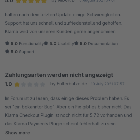
5.0
6 August 2021 09:01
Average rating of 5 out of 5 stars
hatten nach dem letzten Update einige Schwierigkeiten.
Support hat uns schnell und zufriedenstellend geholfen.
Klarna wird von unseren Kunden gerne angenommen.
5.0
Functionality
5.0
Usability
5.0
Documentation
5.0
Support
Zahlungsarten werden nicht angezeigt
1.0
by Futterbutze.de
10 July 2021 07:57
Average rating of 1 out of 5 stars
Im Forum ist zu lesen, dass einige dieses Problem haben. Es
sei "ein bekannter Bug". Aber ein Fix gibt es bisher nicht. Das
Klarna Checkout Plugin ist noch nicht für 5.7.2 vorhanden und
das Klarna Payments Plugin scheint fehlerhaft zu sein.
Sämtliche Einstellungen sind definitiv korrekt. Dennoch
Show more