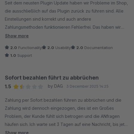
Seit dem neusten Plugin Update haben wir Probleme im Shop,
die ausschließlich auf das Plugin zurück zu führen sind. Alle
Einstellungen sind korrekt und auch andere
Zahlungsmethoden funktionieren Fehlerfrei. Das haben wir
dem Support gemeldet, welches ein maximum an Inkompetenz
Show more
bewiesen hat. Nicht nur das wir das Problem mehrfach
2.0
Functionality
2.0
Usability
2.0
Documentation
erklären mussten, immer wieder wurden wir an den Shopware
1.0
Support
Support oder andere Agenturen die für unseren Shop
zuständig sind verwiesen. Was sollen die Bitte dafür können
wenn das von Klarna selbst bereitgestellte Plugin bugs hat?
Sofort bezahlen führt zu abbrüchen
Am Ende haben wir aufgegeben und Klarna dem Shop
1.5
by DAG
3 December 2025 14:25
entfernt, wir sind ja selbst schuld und klarna hat alles richtig
Average rating of 1.5 out of 5 stars
gemacht.
Zahlung per Sofort bezahlen führen zu abbrüchen und die
Zahlung wird dennoch eingezogen, dies ist ein Großes
Problem, der Kunde fühlt sich betrogen und die ANfragen
häufen sich. Ich warte seit 3 Tagen auf eine Nachricht, bis jetzt
leider immernoch nichts passiert. Bei einem derartigem
Show more