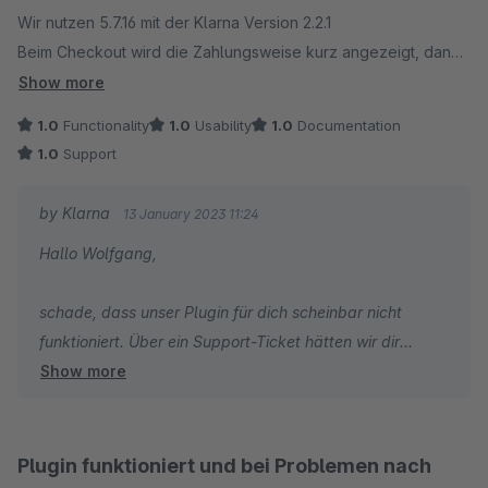
https://docs.shopware.com/de/account-
Wir nutzen 5.7.16 mit der Klarna Version 2.2.1
de/shopbetreiberbereich/support?category=account-
Beim Checkout wird die Zahlungsweise kurz angezeigt, dann
de/shopbetreiberbereich
verschwindet sie wieder.
Show more
Alle Einstellungen sind korrekt.
1.0
Functionality
1.0
Usability
1.0
Documentation
Support ist Fehlanzeige!
1.0
Support
by Klarna
13 January 2023 11:24
Hallo Wolfgang,
schade, dass unser Plugin für dich scheinbar nicht
funktioniert. Über ein Support-Ticket hätten wir dir
Show more
sicherlich helfen können, leider liegt uns aber keines von
dir vor.
Hast du unsere Plugin-Dokumentation schon gesehen?
Plugin funktioniert und bei Problemen nach