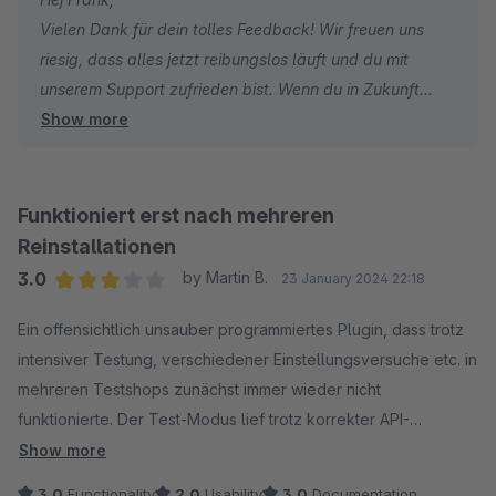
Vielen Dank für dein tolles Feedback! Wir freuen uns
riesig, dass alles jetzt reibungslos läuft und du mit
unserem Support zufrieden bist. Wenn du in Zukunft
Show more
noch Fragen hast oder etwas auftaucht, sind wir
natürlich jederzeit für dich da.
Liebe Grüße
Janina von Klarna
Funktioniert erst nach mehreren
Reinstallationen
3.0
by Martin B.
23 January 2024 22:18
Average rating of 3 out of 5 stars
Ein offensichtlich unsauber programmiertes Plugin, dass trotz
intensiver Testung, verschiedener Einstellungsversuche etc. in
mehreren Testshops zunächst immer wieder nicht
funktionierte. Der Test-Modus lief trotz korrekter API-
Informationen usw. überhaupt nicht, die Zahlweise wurde im
Show more
Checkout nicht angezeigt, obwohl sie im Zahlweisenabschnitt
3.0
Functionality
2.0
Usability
3.0
Documentation