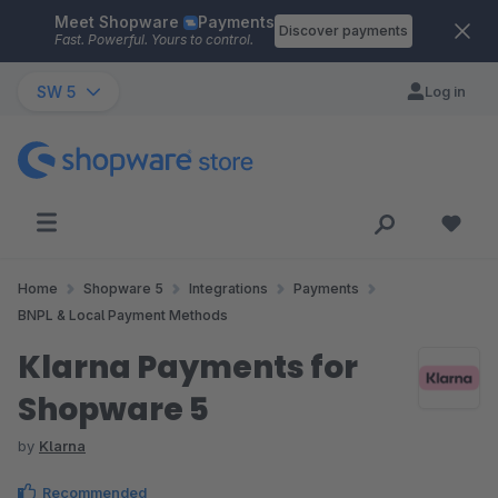
Meet Shopware
Payments
Skip to main content
Discover payments
Fast. Powerful. Yours to control.
SW 5
Log in
Home
Shopware 5
Integrations
Payments
BNPL & Local Payment Methods
Klarna Payments for
Shopware 5
by
Klarna
Recommended