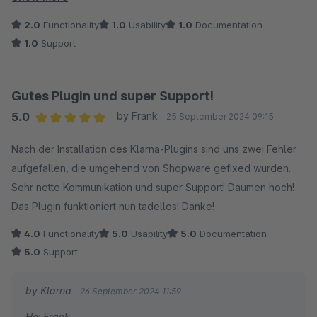
Problem erwarte ich schnelle Rückmeldung. Der Klarna
2.0
Functionality
1.0
Usability
1.0
Documentation
Support aus dem Portal hilft leider auch nicht. Ich bin sehr
1.0
Support
enttäuscht und überlege mir die Zahlungsmethode für
Shopware 5 komplett rauszunehmen. Bitte melden Sie sich !!
Gutes Plugin und super Support!
5.0
by Frank
25 September 2024 09:15
Average rating of 5 out of 5 stars
Nach der Installation des Klarna-Plugins sind uns zwei Fehler
aufgefallen, die umgehend von Shopware gefixed wurden.
Sehr nette Kommunikation und super Support! Daumen hoch!
Das Plugin funktioniert nun tadellos! Danke!
4.0
Functionality
5.0
Usability
5.0
Documentation
5.0
Support
by Klarna
26 September 2024 11:59
Hej Frank,