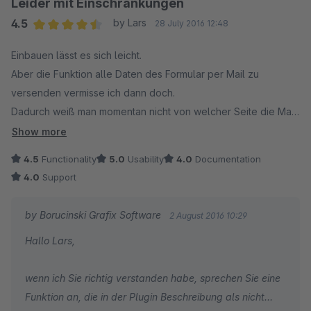
Leider mit Einschränkungen
4.5
by Lars
28 July 2016 12:48
Average rating of 4.5 out of 5 stars
Einbauen lässt es sich leicht.
Aber die Funktion alle Daten des Formular per Mail zu
versenden vermisse ich dann doch.
Dadurch weiß man momentan nicht von welcher Seite die Mail
des Formulars kommt.
Show more
Hoffe diese Ergänzung bald bald.
4.5
Functionality
5.0
Usability
4.0
Documentation
4.0
Support
by Borucinski Grafix Software
2 August 2016 10:29
Hallo Lars,
wenn ich Sie richtig verstanden habe, sprechen Sie eine
Funktion an, die in der Plugin Beschreibung als nicht