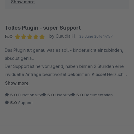
Show more
vorhanden deklariert bzw. erst angekündigt worden ist.
Und weil genau diese Funktion fehlt, geben Sie uns für
die Gesamtfunktionalität die schlechstmögliche Note?
Tolles Plugin - super Support
Warum haben Sie dann das Plugin gekauft, wenn Sie
5.0
by Claudia H.
23 June 2016 14:57
wussten, dass es diese Funktion noch nicht gibt?
Average rating of 5 out of 5 stars
Das Plugin tut genau was es soll - kinderleicht einzubinden,
absolut genial.
Konrad Borucinski
Der Support ist hervorragend, haben binnen 2 Stunden eine
inviduelle Anfrage beantwortet bekommen. Klasse! Herzlichen
Dank
Show more
5.0
Functionality
5.0
Usability
5.0
Documentation
5.0
Support