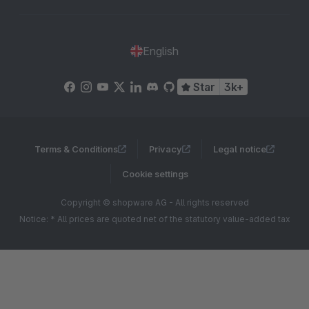
English
Star
3k+
Terms & Conditions
Privacy
Legal notice
Cookie settings
Copyright © shopware AG - All rights reserved
Notice: * All prices are quoted net of the statutory value-added tax