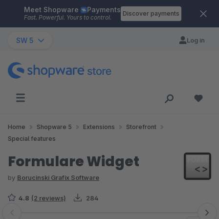
Meet Shopware
Payments
Skip to main content
Discover payments
Fast. Powerful. Yours to control.
SW 5
Log in
Home
Shopware 5
Extensions
Storefront
Special features
Formulare Widget
by
Borucinski Grafix Software
4.8
(2 reviews)
284
Skip image gallery