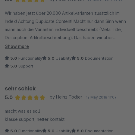
Konrad Borucinski
Average rating of 5 out of 5 stars
The other bugs mentioned are due to the listing
Wir haben jetzt über 20.000 Artikelvarianten zusätzlich im
template (theme template) used. An individual template
Index! Achtung Duplicate Content! Macht nur dann Sinn wenn
customization would have to be made here. This should
mann auch die Varianten individuell beschreibt (Meta Title,
be done by the responsible shopware agency or a
Description, Artikelbeschreibung). Das haben wir über
shopware qualified person. Template/Theme
Numbers (Apple-Tabellenprogramm) realisiert.
Show more
customization is not part of the free plugin support.
5.0
Functionality
5.0
Usability
5.0
Documentation
5.0
Support
Your statement that you have not received any support
is simply wrong - Sorry.
sehr schick
5.0
by Heinz Tödter
12 May 2018 11:09
Average rating of 5 out of 5 stars
macht was es soll
klasse support, netter kontakt
5.0
Functionality
5.0
Usability
5.0
Documentation