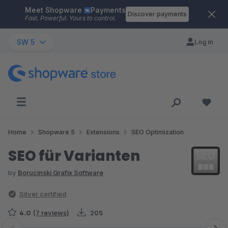
Meet Shopware
Payments
Skip to main content
Discover payments
Fast. Powerful. Yours to control.
SW 5
Log in
Home
Shopware 5
Extensions
SEO Optimization
SEO für Varianten
by
Borucinski Grafix Software
Silver certified
4.0
(7 reviews)
205