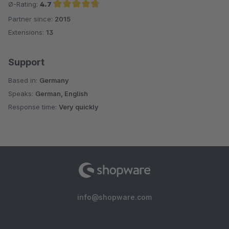
Ø-Rating:
4.7
Partner since:
2015
Average rating of 4.7 out of 5 stars
Extensions:
13
Support
Based in:
Germany
Speaks:
German, English
Response time:
Very quickly
info@shopware.com