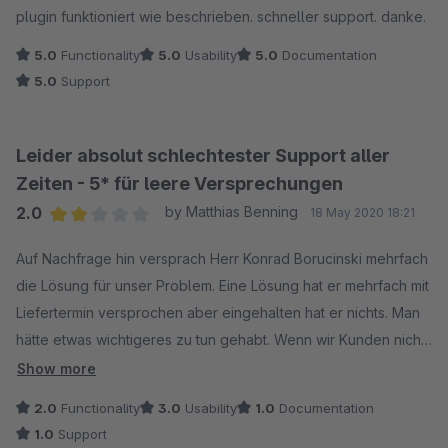
plugin funktioniert wie beschrieben. schneller support. danke.
5.0
Functionality
5.0
Usability
5.0
Documentation
5.0
Support
Leider absolut schlechtester Support aller
Zeiten - 5* für leere Versprechungen
2.0
by Matthias Benning
18 May 2020 18:21
Average rating of 2 out of 5 stars
Auf Nachfrage hin versprach Herr Konrad Borucinski mehrfach
die Lösung für unser Problem. Eine Lösung hat er mehrfach mit
Liefertermin versprochen aber eingehalten hat er nichts. Man
hätte etwas wichtigeres zu tun gehabt. Wenn wir Kunden nicht
mehr das wichtigste sind, was dann? Vielleicht kann man dort
Show more
programmieren, aber mit Kunden umgehen sicherlich nicht.
2.0
Functionality
3.0
Usability
1.0
Documentation
1.0
Support