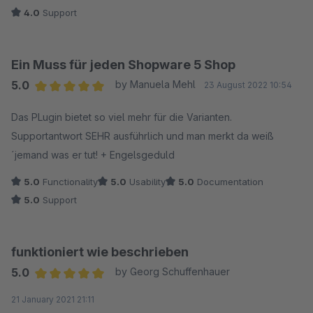
4.0
Support
Ein Muss für jeden Shopware 5 Shop
5.0
by Manuela Mehl
23 August 2022 10:54
Average rating of 5 out of 5 stars
Das PLugin bietet so viel mehr für die Varianten.
Supportantwort SEHR ausführlich und man merkt da weiß
´jemand was er tut! + Engelsgeduld
5.0
Functionality
5.0
Usability
5.0
Documentation
5.0
Support
funktioniert wie beschrieben
5.0
by Georg Schuffenhauer
Average rating of 5 out of 5 stars
21 January 2021 21:11