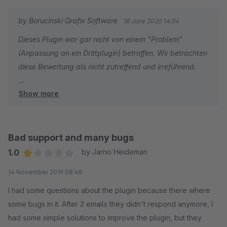
by Borucinski Grafix Software
18 June 2020 14:54
Dieses Plugin war gar nicht von einem "Problem"
(Anpassung an ein Drittplugin) betroffen. Wir betrachten
diese Bewertung als nicht zutreffend und irreführend.
Show more
Ausser der schlechten Bewertung haben wir auch eine
"nette E-Mail" erhalten:
--------------------------------------------------------------
--------------------------------------------------------------
Bad support and many bugs
---
1.0
by Jarno Heideman
Ganz Toll, das beantwortet weder meine Frage noch löst
Average rating of 1 out of 5 stars
14 November 2019 08:48
es mein Problem.
I had some questions about the plugin because there where
Wenn Sie es nicht wollen, oder zeitlich können, sagen
some bugs in it. After 2 emails they didn't respond anymore, I
Sie es einfach, da hab ich kein Problem mit.
had some simple solutions to improve the plugin, but they