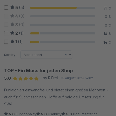
5
(5)
71 %
4
(0)
0 %
3
(0)
0 %
2
(1)
14 %
1
(1)
14 %
Sort by
TOP - Ein Muss für jeden Shop
5.0
by R.Frei
15 August 2023 14:02
Average rating of 5 out of 5 stars
Funktioniert einwandfrei und bietet einen großen Mehrwert -
auch für Suchmaschinen. Hoffe auf baldige Umsetzung für
SW6
5.0
Functionality
5.0
Usability
5.0
Documentation