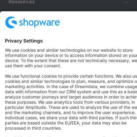
Resources
English
Star
3k+
Terms & Conditions
Privacy
Legal notice
Cookie settings
Copyright © shopware AG - All rights reserved
Notice: * All prices are quoted net of the statutory value-added tax