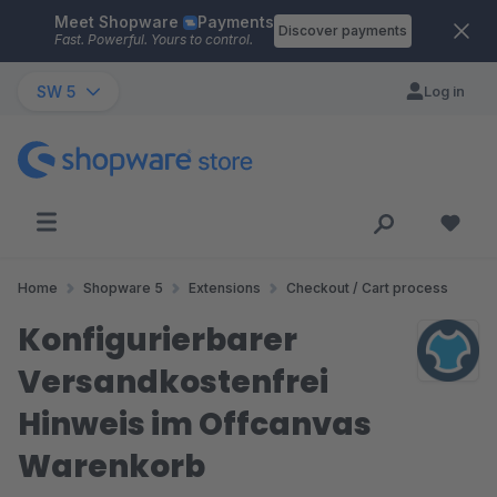
Meet Shopware
Payments
Skip to main content
Discover payments
Fast. Powerful. Yours to control.
SW 5
Log in
Home
Shopware 5
Extensions
Checkout / Cart process
Konfigurierbarer
Versandkostenfrei
Hinweis im Offcanvas
Warenkorb