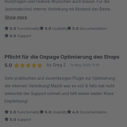
Rückfragen und Feature-Wünschen auch klasse. Für die
(automatische) interne Verlinkung mit Abstand das Beste
Shopware-Plugin! :-)
Show more
5.0
Functionality
5.0
Usability
5.0
Documentation
5.0
Support
Pflicht für die Onpage Optimierung des Shops
5.0
by Greg Z.
14 May 2020 11:29
Average rating of 5 out of 5 stars
Sehr praktisches und zuverlässiges Plugin zur Optimierung
der internen Verlinkung! Macht was es soll & falls mal nicht
antwortet der Support schnell und hilft einem weiter. Klare
Empfehlung!
5.0
Functionality
5.0
Usability
4.0
Documentation
5.0
Support