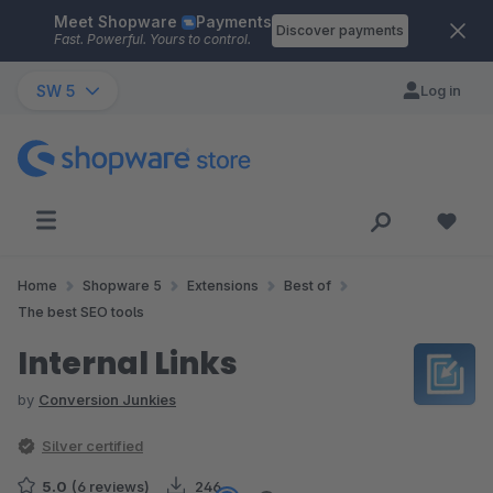
Meet Shopware
Payments
Skip to main content
Discover payments
Fast. Powerful. Yours to control.
SW 5
Log in
Home
Shopware 5
Extensions
Best of
The best SEO tools
Internal Links
by
Conversion Junkies
Silver certified
5.0
(6 reviews)
246