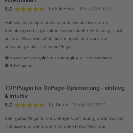
Funktioniert
5.0
by Erik Heber
15 May 2020 12:11
Average rating of 5 out of 5 stars
Hält was es verspricht. So können wir unsere interne
Verlinkung selbst gestalten. Eine manuelle Verlinkung ist mit
unserer Warenwirtschaft nicht möglich und wäre viel
aufwändiger als mit diesem Plugin.
5.0
Functionality
5.0
Usability
4.0
Documentation
5.0
Support
TOP Plugin für OnPage-Optimierung - einfacg
& intuitiv
5.0
by Tino H.
15 May 2020 07:02
Average rating of 5 out of 5 stars
Sehr gutes Pluginfür die OnPage-Optmierung, Code Qualität
ist klasse und der Support von den Entwicklern bei