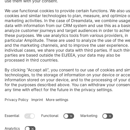
Notice: * All prices are quoted net of the statutory value-added tax