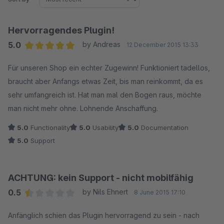
Hervorragendes Plugin!
5.0
by Andreas
12 December 2015 13:33
Average rating of 5 out of 5 stars
Für unseren Shop ein echter Zugewinn! Funktioniert tadellos,
braucht aber Anfangs etwas Zeit, bis man reinkommt, da es
sehr umfangreich ist. Hat man mal den Bogen raus, möchte
man nicht mehr ohne. Lohnende Anschaffung.
5.0
Functionality
5.0
Usability
5.0
Documentation
5.0
Support
ACHTUNG: kein Support - nicht mobilfähig
0.5
by Nils Ehnert
8 June 2015 17:10
Average rating of 0.5 out of 5 stars
Anfänglich schien das Plugin hervorragend zu sein - nach