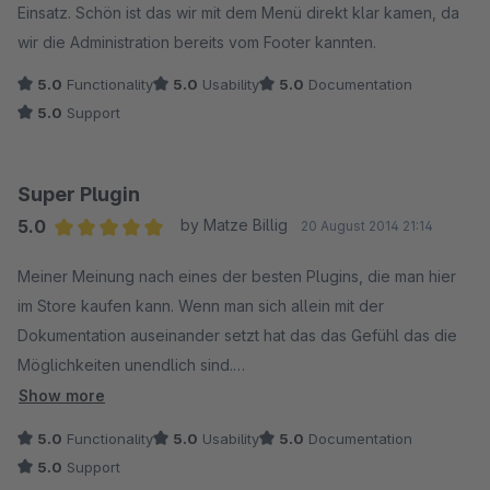
Einsatz. Schön ist das wir mit dem Menü direkt klar kamen, da
wir die Administration bereits vom Footer kannten.
5.0
Functionality
5.0
Usability
5.0
Documentation
5.0
Support
Super Plugin
5.0
by Matze Billig
20 August 2014 21:14
Average rating of 5 out of 5 stars
Meiner Meinung nach eines der besten Plugins, die man hier
im Store kaufen kann. Wenn man sich allein mit der
Dokumentation auseinander setzt hat das das Gefühl das die
Möglichkeiten unendlich sind.
Show more
Super finde ich auch, dass man die CSS Anpassungen direkt in
5.0
Functionality
5.0
Usability
5.0
Documentation
der Konfiguration hinterlegen kann.
5.0
Support