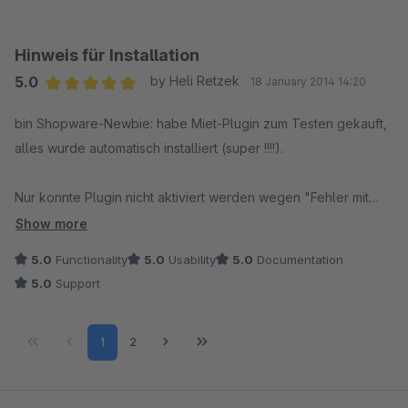
Hinweis für Installation
5.0
by Heli Retzek
18 January 2014 14:20
Average rating of 5 out of 5 stars
bin Shopware-Newbie: habe Miet-Plugin zum Testen gekauft,
alles wurde automatisch installiert (super !!!!).
Nur konnte Plugin nicht aktiviert werden wegen "Fehler mit
Lizenzmanager".
Show more
5.0
Functionality
5.0
Usability
5.0
Documentation
Ich hab eigentlich nirgendwo den Hinweis gefunden, dass der
5.0
Support
Lizenzmanager automatisch einen Unter-Untermenüpunkt
Page
Page
1
2
in Grundeinstellung - weitere einstellungen - Lizenzen
kreiert in dem dann die dort bereits automatisch eingetragene