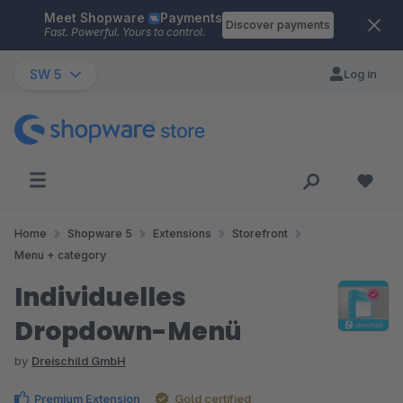
Meet Shopware
Payments
Skip to main content
Discover payments
Fast. Powerful. Yours to control.
SW 5
Log in
Home
Shopware 5
Extensions
Storefront
Menu + category
Individuelles
Dropdown-Menü
by
Dreischild GmbH
Premium Extension
Gold certified