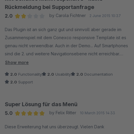
Responsive ist.
Rückmeldung bei Supportanfrage
2.0
by Carola Fichtner
2 June 2015 10:37
Werfen Sie gerne einen Blick in den Demoshop, um sich
Average rating of 2 out of 5 stars
hiervon zu überzeugen.
Das Plugin ist an sich ganz gut und sinnvoll aber gerade im
Zusammenspiel mit dem Conexco responsive Template ist es
VG
genau nicht verwendbar. Auch in der Demo... Auf Smartphones
sind die 2. und weitere Navigationsebene nicht erreichbar.
Show more
Nachdem ich hierzu vor 3 Wochen das erste Mal und letzte
2.0
Functionality
2.0
Usability
2.0
Documentation
Woche erneut angefragt und um Support gebeten habe,
2.0
Support
erfolgte null Reaktion. Ich werde jetzt selbst einen
Workaround finden.
Super Lösung für das Menü
5.0
by Felix Ritter
10 March 2015 14:33
Average rating of 5 out of 5 stars
Diese Erweiterung hat uns überzeugt. Vielen Dank