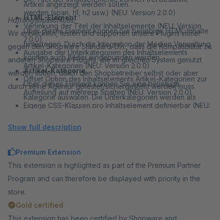
Artikel angezeigt werden sollen.
werden (span, h1, h2 usw.) (NEU: Version 2.0.0)
HTML-Element
Haftungsausschluss:
Verlinkung der Titel der Inhaltselemente (NEU: Version
Über dieses Element können Sie beliebige HTML-Inhalte
Wir entwickeln, testen und supporten unsere Plugins immer
2.0.0)
hinterlegen. Durch die Integration der Medien Verwaltung
gegen den Shopware Standard. D.h., dass die Kompatibilität zu
Ausgabe der Unterkategorien des Inhaltselements
können auch Bilder eingebunden werden.
anderen Shopware Plugins, die im gleichen System genutzt
Artikel-Kategorien (NEU: Version 2.0.0)
Artikel-Kategorie
werden sollen, durch den Shopbetreiber selbst oder aber
Offset Option des Inhaltselements Artikel-Kategorien zur
Über dieses Element können Sie eine beliebige
durch seine Agentur getestet/sichergestellt werden muss.
Aufteilung auf mehrere Spalten (NEU: Version 2.0.0)
Kategorie auswälen. Die Unterkategorien werden als
Eigene CSS-Klassen pro Inhaltselement definierbar (NEU:
Link-Gruppe im Menü ausgegeben.
Version 2.0.0)
Link-Gruppe
Show full description
Dieses Inhaltselement dient zur Hinterlegung beliebig
vieler Links, die im Menü anschließend als Liste
Premium Extension
ausgegeben werden.
This extension is highlighted as part of the Premium Partner
Banner
Program and can therefore be displayed with priority in the
Über dieses Element können Sie bequem Bilder als
store.
Banner hinterlegen, die entsprechend im Menü angezeigt
Gold certified
werden.
This extension has been certified by Shopware and