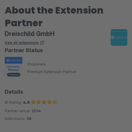
Lizenz noch auf "Aktiv" geklickt werden muss, nicht nur das
About the Extension
Plugin auf aktiv. Im Handbuch kommt das auch nicht klar raus -
Partner
(allerdings: ich hab das Manual erst nachher angeschaut).
Dreischild GmbH
Hier also dieser Hinweis.
See all extensions
Partner Status
Shopware
Premium Extension Partner
Details
Ø-Rating:
4.5
Partner since:
2014
Average rating of 4.5 out of 5 stars
Extensions:
38