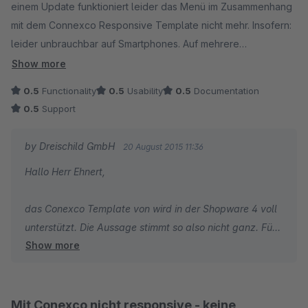
einem Update funktioniert leider das Menü im Zusammenhang
mit dem Connexco Responsive Template nicht mehr. Insofern:
leider unbrauchbar auf Smartphones. Auf mehrere
Supportanfragen wurde in keiner Weise reagiert. Ärgerlich &
Show more
Teuer.
0.5
Functionality
0.5
Usability
0.5
Documentation
0.5
Support
by Dreischild GmbH
20 August 2015 11:36
Hallo Herr Ehnert,
das Conexco Template von wird in der Shopware 4 voll
unterstützt. Die Aussage stimmt so also nicht ganz. Für
Show more
Shopware 5 ist das Conexco Template noch gar nicht
freigeben, daher fand hier auch keine Überprüfung statt.
Hier wird es allerdings auch keine Unterstützung geben,
da das Standard Template von Shopware 5 bereits
Mit Conexco nicht responsive - keine