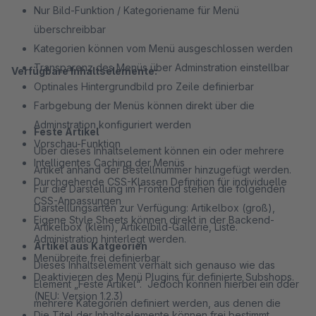
Nur Bild-Funktion / Kategoriename für Menü
überschreibbar
Kategorien können vom Menü ausgeschlossen werden
Transparenz des Menüs über Adminstration einstellbar
Verfügbare Inhaltselemente:
Optinales Hintergrundbild pro Zeile definierbar
Farbgebung der Menüs können direkt über die
Adminstration konfiguriert werden
Feste Artikel
Vorschau-Funktion
Über dieses Inhaltselement können ein oder mehrere
Intelligentes Caching der Menüs
Artikel anhand der Bestellnummer hinzugefügt werden.
Durchgehende CSS-Klassen Definition für individuelle
Für die Darstellung im Frontend stehen die folgenden
CSS-Anpassungen
Darstellungsarten zur Verfügung: Artikelbox (groß),
Eigene Style Sheets können direkt in der Backend-
Artikelbox (klein), Artikelbild-Gallerie, Liste.
Administration hinterlegt werden.
Artikel aus Katgeorien
Menübreite frei definierbar
Dieses Inhaltselement verhält sich genauso wie das
Deaktivieren des Menü Plugins für definierte Subshops.
Element „Feste Artikel“. Jedoch können hierbei ein oder
(NEU: Version 1.2.3)
mehrere Kategorien definiert werden, aus denen die
Die Titel der Inhaltselemente können frei bestimmt