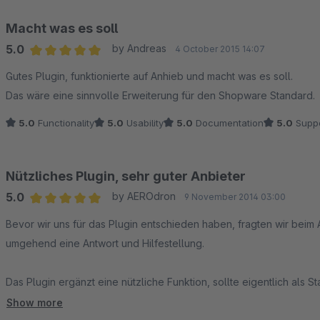
Macht was es soll
5.0
by Andreas
4 October 2015 14:07
Average rating of 5 out of 5 stars
Gutes Plugin, funktionierte auf Anhieb und macht was es soll.
Das wäre eine sinnvolle Erweiterung für den Shopware Standard.
5.0
Functionality
5.0
Usability
5.0
Documentation
5.0
Suppo
Nützliches Plugin, sehr guter Anbieter
5.0
by AEROdron
9 November 2014 03:00
Average rating of 5 out of 5 stars
Bevor wir uns für das Plugin entschieden haben, fragten wir beim 
umgehend eine Antwort und Hilfestellung.
Das Plugin ergänzt eine nützliche Funktion, sollte eigentlich als S
Show more