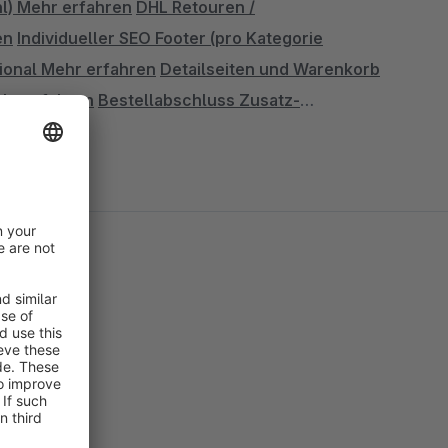
l)
Mehr erfahren
DHL Retouren /
en
Individueller SEO Footer (pro Kategorie
sional
Mehr erfahren
Detailseiten und Warenkorb
hr erfahren
Bestellabschluss Zusatz-
ehr erfahren
Artikeldetails als Tab-Reiter
Mehr
ahren
Galerie für Shopware (SEO)
Mehr erfahren
älligkeitsdatum / Zahlungsziel auf Rechnungen
Disqus-Artikelbewertung
Mehr erfahren
Endlos Scrollen im Shopware Responsive
swahl entfernen oder kennzeichnen (Artikel-
elbox
Mehr erfahren
Mindestversandkosten pro
l
Mehr erfahren
Artikel SEO Link hinterlegen
 / Artikel deaktivieren bei Abverkauf
Mehr
en
PDF Artikel-Reiter
Mehr erfahren