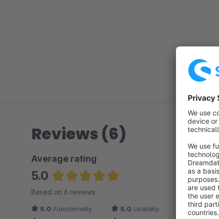
Reviews (6)
Average rating
5.0
Average rating of 5 out of 5 stars
Based on 6 reviews
5.0
Functionality
5.0
Usability