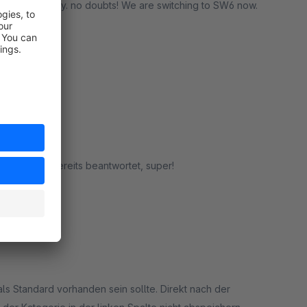
orks perfectly. no doubts! We are switching to SW6 now.
rt
t problemlos.
upport-Anfrage wurde am nächsten Morgen bereits beantwortet, super!
rt
als Standard vorhanden sein sollte. Direkt nach der