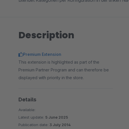
Blendet Kategorien per Konfiguration in der linken Na
Description
Premium Extension
This extension is highlighted as part of the
Premium Partner Program and can therefore be
displayed with priority in the store.
Details
Available:
Latest update:
5 June 2025
Publication date:
3 July 2014