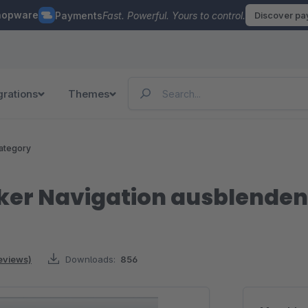
hopware
Payments
Fast. Powerful. Yours to control.
Discover p
grations
Themes
ategory
nker Navigation ausblenden
reviews)
Downloads:
856