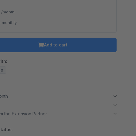
*
/month
 monthly
Add to cart
ith:
20
month
m the Extension Partner
tatus: