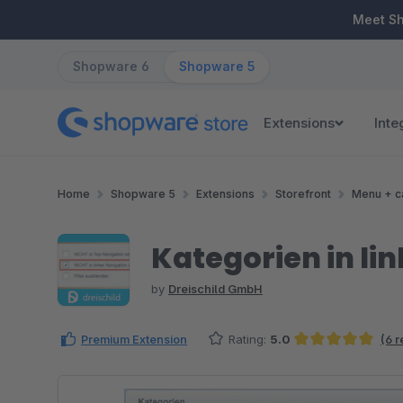
ip to main content
Skip to search
Skip to main navigation
Meet S
Shopware 6
Shopware 5
Extensions
Inte
Home
Shopware 5
Extensions
Storefront
Menu + c
Kategorien in li
by
Dreischild GmbH
Premium Extension
Rating:
5.0
(6 
Average rating of 5 out of 5 stars
Skip image gallery