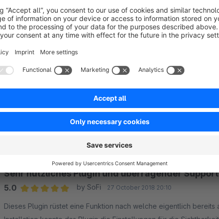
We used this Extension with our Shopware standard theme and it w
Therefore we did not need this extension anymore.
5.0
Functionality
5.0
Usability
5.0
Documentation
5.0
Suppo
Sehr zufrieden
5.0
by Ursula
19 December 2018 19:44
Average rating of 5 out of 5 stars
Das Plugin bietet genau die Funktion, die ich brauche. Alles klapp
Meine am Abend abgeschickte S
5.0
Functionality
5.0
Usability
5.0
Documentation
5.0
Suppo
Sehr nützliches Plugin und überragender Support
5.0
by SoFi
27 October 2018 20:10
Average rating of 5 out of 5 stars
Dieses Plugin rüstet eine Funktion nach welche eigentlich bereits 