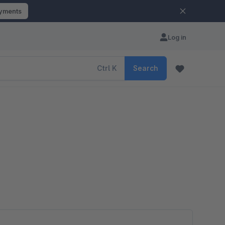
ayments
Log in
Ctrl
K
Search