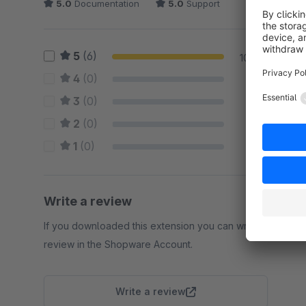
5.0
Documentation
5.0
Support
5
(6)
100 %
4
(0)
0 %
3
(0)
0 %
2
(0)
0 %
1
(0)
0 %
Write a review
If you downloaded this extension you can write a
review in the Shopware Account.
Write a review