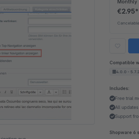
Monthly
€2.95
Cancelable
Compatible w
4.0.0 - 5.7.
Includes:
Free trial 
All updates
Support fro
Shopware 6 s