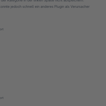
t der Kategorie in der linken Spalte nicht abspeichern.
konnte jedoch schnell ein anderes Plugin als Verursacher
diese Bewertung unbedingt als Dank dafür hinterlassen
rt
rt