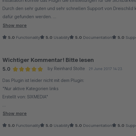
Installation konnte das Plugin die Einstellungen für die Sichtbarkei
Durch den sehr guten und sehr schnellen Support von Dreischild 
dafür gefunden werden.
So einen guten Support habe ich lange nicht erlebt, weshalb ich 
Show more
möchte. Weiter so, toll!!
5.0
Functionality
5.0
Usability
5.0
Documentation
5.0
Suppo
Wichtiger Kommentar! Bitte lesen
5.0
by Reinhard Stolte
29 June 2017 14:23
Average rating of 5 out of 5 stars
Das Plugin ist leider nicht mit dem Plugin:
"Nur aktive Kategorien links
Erstellt von: SIXMEDIA"
kompatibel.
Show more
5.0
Functionality
5.0
Usability
5.0
Documentation
5.0
Suppo
Deshalb kann ich es leider nicht einsetzen.