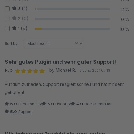
3
(1)
2 %
2
(0)
0 %
1
(4)
10 %
Sort by
Sehr gutes Plugin und sehr guter Support!
5.0
by Michael R.
2 June 2021 09:18
Average rating of 5 out of 5 stars
Rundum zufrieden. Support reagiert schnell und hat mir sehr
geholfen!
5.0
Functionality
5.0
Usability
4.0
Documentation
5.0
Support
Wir haben das Produkt nie zum laufen