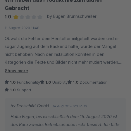
Gebracht
1.0
by Eugen Brunnschweiler
Average rating of 1 out of 5 stars
11 August 2020 11:48
Obwohl die Fehler dem Hersteller mitgeteilt wurden und er
sogar Zugang auf dem Backend hatte, wurde der Mangel
nicht behoben. Nach der Installation konnten in den
Kategorien die Texte und Bilder nicht mehr mutiert werden.
Dazu musste man das Plugin deaktivieren und dann jeweils
Show more
wieder aktivieren. Hat echt keine Freude gemacht. Und der
1.0
Functionality
1.0
Usability
1.0
Documentation
Support bot keine Hilfe an.
1.0
Support
by Dreischild GmbH
14 August 2020 16:10
Hallo Eugen, bis einschließlich dem 15. August 2020 ist
das Büro zwecks Betriebsurlaubs nicht besetzt. Ich bitte