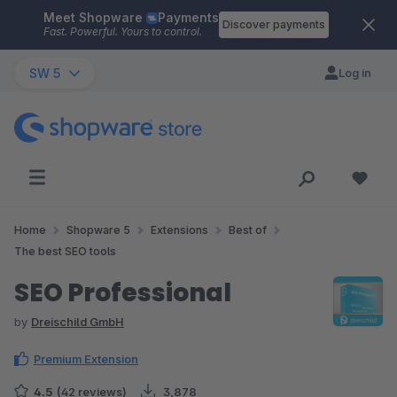
Meet Shopware
Payments
Skip to main content
Discover payments
Fast. Powerful. Yours to control.
SW 5
Log in
Home
Shopware 5
Extensions
Best of
The best SEO tools
SEO Professional
by
Dreischild GmbH
Premium Extension
4.5
(42 reviews)
3,878