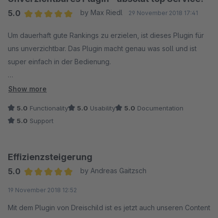
5.0
by Max Riedl
29 November 2018 17:41
Average rating of 5 out of 5 stars
Um dauerhaft gute Rankings zu erzielen, ist dieses Plugin für
uns unverzichtbar. Das Plugin macht genau was soll und ist
super einfach in der Bedienung.
Hervorzuheben ist der engagierte und absolut schnelle
Show more
Service! Auch spät am Abend wurde an unserer Lösung noch
5.0
Functionality
5.0
Usability
5.0
Documentation
gefeilt; das erlebt man nicht alle Tage. Danke!
5.0
Support
Effizienzsteigerung
5.0
by Andreas Gaitzsch
Average rating of 5 out of 5 stars
19 November 2018 12:52
Mit dem Plugin von Dreischild ist es jetzt auch unseren Content