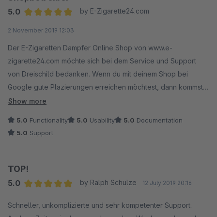
5.0
by E-Zigarette24.com
Average rating of 5 out of 5 stars
2 November 2019 12:03
Der E-Zigaretten Dampfer Online Shop von www.e-
zigarette24.com möchte sich bei dem Service und Support
von Dreischild bedanken. Wenn du mit deinem Shop bei
Google gute Plazierungen erreichen möchtest, dann kommst
du nicht ohne diesem Plugin aus, welches viele hilfreiche
Show more
Funktionen mit bringt!
5.0
Functionality
5.0
Usability
5.0
Documentation
5.0
Support
TOP!
5.0
by Ralph Schulze
12 July 2019 20:16
Average rating of 5 out of 5 stars
Schneller, unkomplizierte und sehr kompetenter Support.