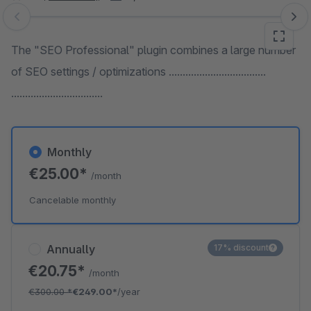
Skip image gallery
The "SEO Professional" plugin combines a large number
of SEO settings / optimizations ...................................
.................................
Monthly
€25.00*
/month
Cancelable monthly
Annually
17% discount
€20.75*
/month
€300.00
*
€249.00*
/year