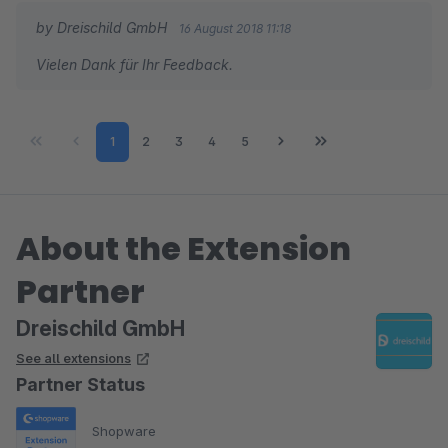
by Dreischild GmbH
16 August 2018 11:18
Vielen Dank für Ihr Feedback.
Page
Page
Page
Page
Page
1
2
3
4
5
About the Extension
Partner
Dreischild GmbH
See all extensions
Partner Status
Shopware