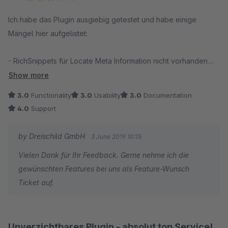
Average rating of 3 out of 5 stars
Ich habe das Plugin ausgiebig getestet und habe einige
Mängel hier aufgelistet:
- RichSnippets für Locate Meta Information nicht vorhanden
- Aggregate Ratings für Kategorien wäre super
Show more
- Google zertifizierter Händler (Google Merchant Center
3.0
Functionality
3.0
Usability
3.0
Documentation
Programm zur Bewerbung)
4.0
Support
by Dreischild GmbH
3 June 2019 10:15
Vielen Dank für Ihr Feedback. Gerne nehme ich die
gewünschten Features bei uns als Feature-Wunsch
Ticket auf.
Unverzichtbares Plugin - absolut top Service!