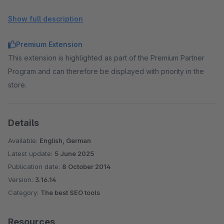
Define Facebook descriptions for articles, categories,
and blog articles
Show full description
Define Twitter descriptions for articles, categories, and
blog articles
Premium Extension
Define Facebook image for articles, categories, and blog
This extension is highlighted as part of the Premium Partner
articles
Program and can therefore be displayed with priority in the
Define Twitter image for articles, categories, and blog
store.
articles
Details
Available:
English, German
Latest update:
5 June 2025
Publication date:
8 October 2014
Version:
3.16.14
Category:
The best SEO tools
Resources