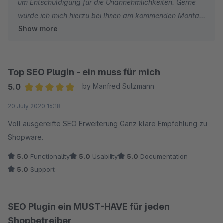
um Entschuldigung für die Unannehmlichkeiten. Gerne
würde ich mich hierzu bei Ihnen am kommenden Montag
Show more
melden, sodass wir über das von Ihnen genannte
Verhalten sprechen können.
Top SEO Plugin - ein muss für mich
5.0
by Manfred Sulzmann
Average rating of 5 out of 5 stars
20 July 2020 16:18
Voll ausgereifte SEO Erweiterung Ganz klare Empfehlung zu
Shopware.
5.0
Functionality
5.0
Usability
5.0
Documentation
5.0
Support
SEO Plugin ein MUST-HAVE für jeden
Shopbetreiber