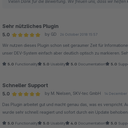
Vielen Dank für die Bewertung. Wir freuen uns, dass wir helfen
Sehr nützliches Plugin
5.0
by GD
26 October 2018 15:57
Average rating of 5 out of 5 stars
Wir nutzen dieses Plugin schon seit geraumer Zeit für Informatio
unser DEV-System einfach aber deutlich optisch zu markieren. Se
5.0
Functionality
5.0
Usability
5.0
Documentation
5.0
Suppo
Schneller Support
5.0
by M. Nielsen, SKV-tec GmbH
14 December 
Average rating of 5 out of 5 stars
Das Plugin arbeitet gut und macht genau das, was es verspricht. 
wurde sehr schnell reagiert und sofort durch ein Update behoben
5.0
Functionality
5.0
Usability
4.0
Documentation
5.0
Suppo