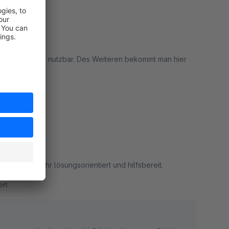
n an Feiertagen nutzbar. Des Weiteren bekommt man hier
rt
freundlich, sehr lösungsorientiert und hilfsbereit.
rt