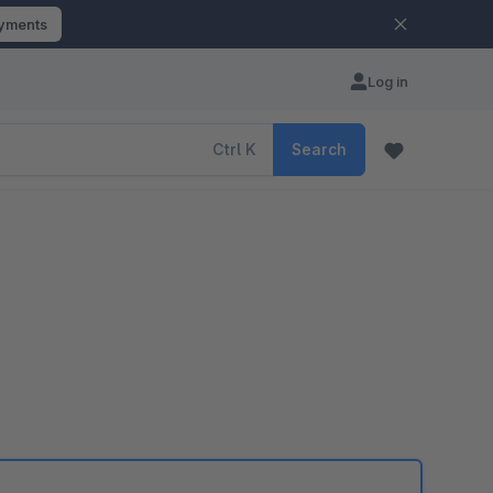
ayments
Log in
Ctrl
K
Search