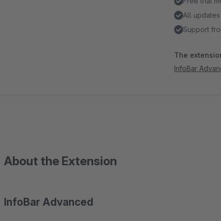
Free trial 
All updates
Support fro
The extension
InfoBar Adva
About the Extension
InfoBar Advanced