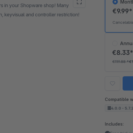
Mont
ers in your Shopware shop! Many
€9.99
 keyvisual and controller restriction!
Cancelabl
Annu
€8.33
€119.88
*
€
Compatible w
4.0.0 - 5.7.
Includes: