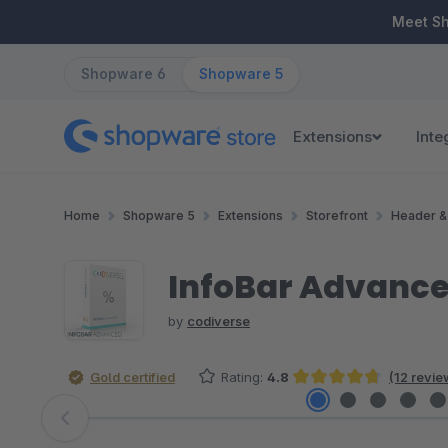
ip to main content
Skip to search
Skip to main navigation
Meet S
Shopware 6
Shopware 5
Extensions
Inte
Home
Shopware 5
Extensions
Storefront
Header &
InfoBar Advanc
by
codiverse
Gold certified
Rating:
4.8
(12 revie
Average rating of 4.79 out of 5 stars
Skip image gallery