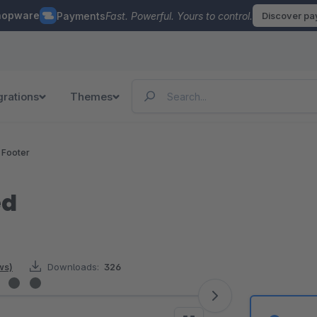
hopware
Payments
Fast. Powerful. Yours to control.
Discover p
grations
Themes
 Footer
ed
ws)
Downloads:
326