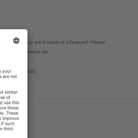
 Found a bug or are in need of a feature? Please
re: www.codiverse.de.
/codiverse.html.