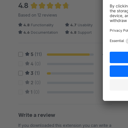
4.8
Average rating of 4.79 out of 5 stars
Based on 12 reviews
4.8
Functionality
4.7
Usability
4.6
Documentation
4.8
Support
5
(11)
92 %
4
(0)
0 %
3
(1)
8 %
2
(0)
0 %
1
(0)
0 %
Write a review
If you downloaded this extension you can write a