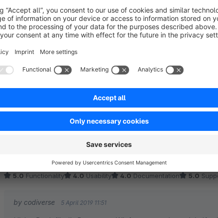
Klasse Plugin und prima Support
5.0
by Daniel Brinkmann
4 November 2019 15:43
Average rating of 5 out of 5 stars
Das Plugin ist prima für Informationen zu Aktionen, Öffnungszeite
schnellen Support bei Fragen und Wünschen.
5.0
Functionality
5.0
Usability
5.0
Documentation
5.0
Suppo
Gute Lösung!
5.0
by Fabio Cinelli
1 April 2019 09:32
Average rating of 5 out of 5 stars
Funktioniert gut, tut was es soll. Der Support ist immer schnell und 
5.0
Functionality
4.0
Usability
4.0
Documentation
5.0
Suppo
by codiverse
5 April 2019 11:51