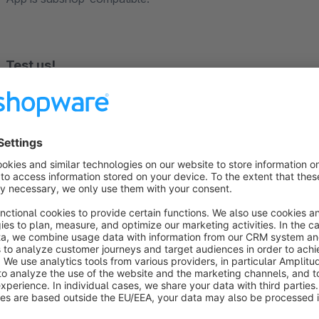
Test us!
All codiverse apps can be tested for 30 days free of charge.
contact our support team. More information can be found he
Check out all codiverse apps: https://store.shopware.com/en
Sort by