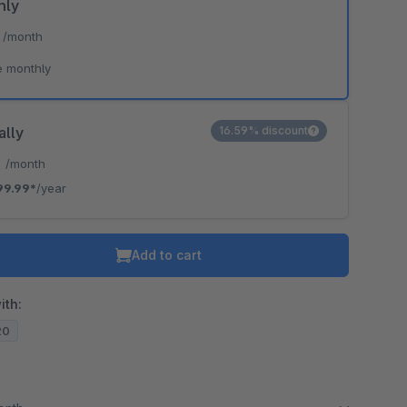
hly
*
/month
e monthly
ally
16.59% discount
*
/month
99.99*
/year
Add to cart
ith:
20