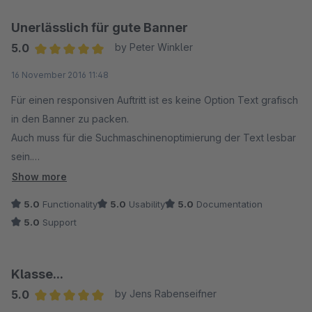
Unerlässlich für gute Banner
5.0
by Peter Winkler
Average rating of 5 out of 5 stars
16 November 2016 11:48
Für einen responsiven Auftritt ist es keine Option Text grafisch
in den Banner zu packen.
Auch muss für die Suchmaschinenoptimierung der Text lesbar
sein.
Show more
Genau das zeichnet das Plugin aus und das zu unserer vollen
5.0
Functionality
5.0
Usability
5.0
Documentation
Zufriedenheit.
5.0
Support
Auf den Wunsch nach einer Erweiterung für ALT und TITLE
Attribut wurde innerhalb kürzester Zeit reagiert und ein
(kostenloses) Update im Store veröffentlicht.
Klasse...
Leider haben andere bereits bewiesen, dass dies nicht
5.0
by Jens Rabenseifner
selbstverständlich sein muss.