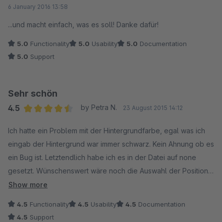
Average rating of 5 out of 5 stars
6 January 2016 13:58
Alle Daumen hoch!
...und macht einfach, was es soll! Danke dafür!
Wir werden das Plugin auf jeden Fall bei weiteren Projekten
5.0
Functionality
5.0
Usability
5.0
Documentation
einsetzen und empfehlen.
5.0
Support
Sehr schön
4.5
by Petra N.
23 August 2015 14:12
Average rating of 4.5 out of 5 stars
Ich hatte ein Problem mit der Hintergrundfarbe, egal was ich
eingab der Hintergrund war immer schwarz. Kein Ahnung ob es
ein Bug ist. Letztendlich habe ich es in der Datei auf none
gesetzt. Wünschenswert wäre noch die Auswahl der Position
des Textes ob links, rechts oder zentriert. Je nach dem was
Show more
man für ein Bild hat ist es nicht so einfach den Text an die
4.5
Functionality
4.5
Usability
4.5
Documentation
richtige Stelle zu bringen.
4.5
Support