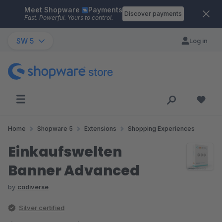
Meet Shopware
Payments
Skip to main content
Discover payments
Fast. Powerful. Yours to control.
SW 5
Log in
Home
Shopware 5
Extensions
Shopping Experiences
Einkaufswelten
Banner Advanced
by
codiverse
Silver certified