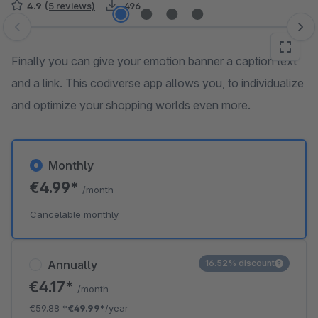
4.9
(5 reviews)
496
Skip image gallery
Finally you can give your emotion banner a caption text
and a link. This codiverse app allows you, to individualize
and optimize your shopping worlds even more.
Monthly
€4.99*
/month
Cancelable monthly
Annually
16.52% discount
€4.17*
/month
€59.88
*
€49.99*
/year