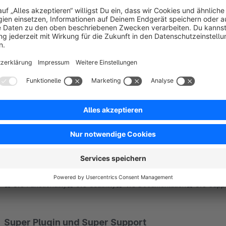
Sort by
Super Plugin
5.0
by Holger Gongoll
2 September 2016 12:06
Average rating of 5 out of 5 stars
Sehr nützliches Plugin. Für HTML-Emails absolut empfehlenswert! So
Dokumentation ist nicht so gut. Aber der Support hat sofort weiter
5.0
Functionality
5.0
Usability
4.0
Documentation
5.0
Suppo
Super Plugin und Super Support