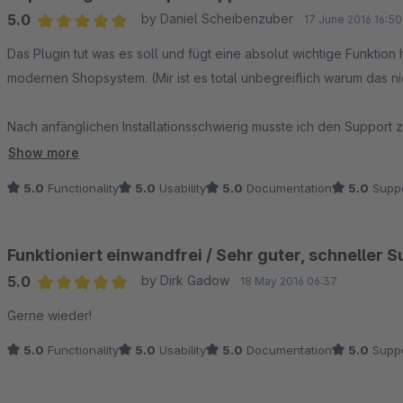
5.0
by Daniel Scheibenzuber
17 June 2016 16:50
Average rating of 5 out of 5 stars
Das Plugin tut was es soll und fügt eine absolut wichtige Funktion 
modernen Shopsystem. (Mir ist es total unbegreiflich warum das ni
Nach anfänglichen Installationsschwierig musste ich den Support z
Dieser löste mein Problem innerhalb weniger Minuten!
Show more
5.0
Functionality
5.0
Usability
5.0
Documentation
5.0
Suppo
Einfach Perfekt!
Funktioniert einwandfrei / Sehr guter, schneller 
5.0
by Dirk Gadow
18 May 2016 06:37
Average rating of 5 out of 5 stars
Gerne wieder!
5.0
Functionality
5.0
Usability
5.0
Documentation
5.0
Suppo