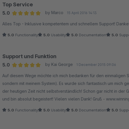
Top Service
5.0
by Marco
15 April 2016 14:13
Average rating of 5 out of 5 stars
Alles Top - Inklusive kompetentem und schnellem Support! Danke
5.0
Functionality
5.0
Usability
5.0
Documentation
5.0
Suppo
Support und Funktion
5.0
by Kai George
1 December 2015 09:06
Average rating of 5 out of 5 stars
Auf diesem Wege möchte ich mich bedanken für den einmaligen Su
sondern mit meinem System). Es wurde sich fantastisch um mich ge
der heutigen Zeit nicht selbstverständlich! Schon gar nicht in der
und bin absolut begeistert! Vielen vielen Dank! Gruß - www.winni
5.0
Functionality
5.0
Usability
5.0
Documentation
5.0
Suppo