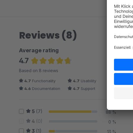
Reviews (8)
Average rating
4.7
Average rating of 4.69 out of 5 stars
Based on 8 reviews
4.7
Functionality
4.7
Usability
4.6
Documentation
4.7
Support
5
(7)
88 %
4
(0)
0 %
3
(1)
13 %