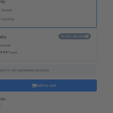
hly
*
/month
e monthly
ally
16.52% discount
/month
9.99*
/year
sion is not maintained anymore.
Add to cart
ith:
7