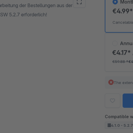
Mont
arbeitung der Bestellungen aus der
€4.99
SW 5.2.7 erforderlich!
Cancelabl
Annu
€4.17*
€59.88
*
€4
The exten
Compatible w
4.1.0 - 5.2.