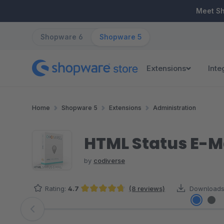
ip to main content
Skip to search
Skip to main navigation
Meet S
Shopware 6
Shopware 5
Extensions
Inte
Home
Shopware 5
Extensions
Administration
HTML Status E-M
by
codiverse
Rating:
4.7
(8 reviews)
Downloads
Average rating of 4.69 out of 5 stars
Skip image gallery