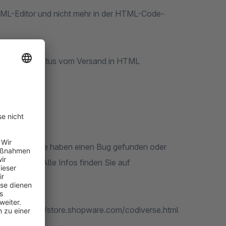
HTML-Editor und nicht mehr in der HTML-Code-
, bestimmte Status vom Versand in HTML
et werden. Sie haben einen Bug gefunden oder
ort-Team. Alle Infos finden Sie auf
op an: https://store.shopware.com/codiverse.html