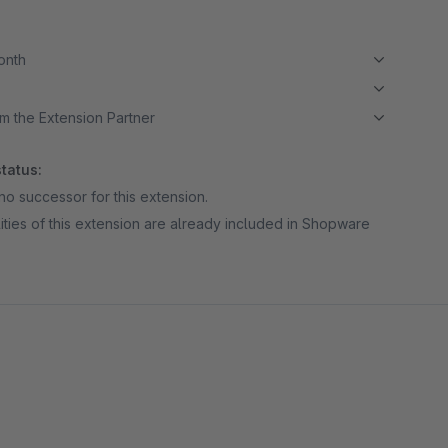
month
m the Extension Partner
tatus:
no successor for this extension.
ities of this extension are already included in Shopware