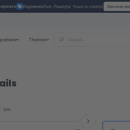
hopware
Payments
Fast. Powerful. Yours to control.
Discover p
grations
Themes
ails
:
223