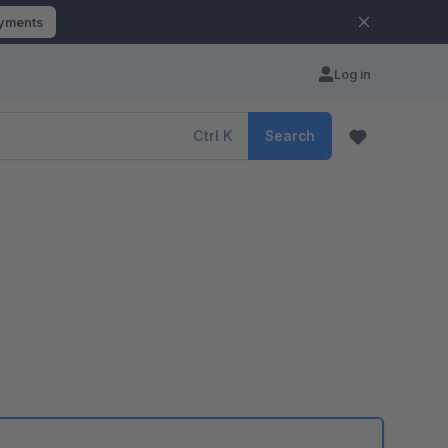
ayments
Log in
Ctrl
K
Search