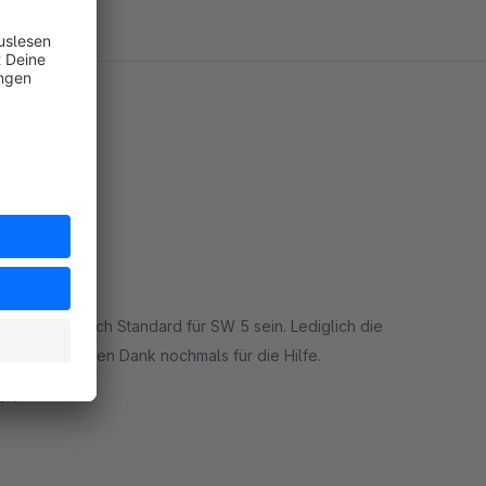
llte eigentlich Standard für SW 5 sein. Lediglich die
geholfen. Besten Dank nochmals für die Hilfe.
rt