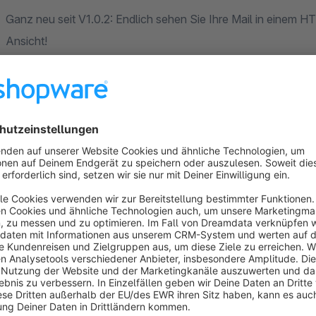
Ganz neu seit V1.0.2: Endlich sehen Sie Ihre Mail in einem 
Ansicht!
Über eine Option in der Plugin-Konfiguration ist es möglich
auszuschließen.
Testen Sie uns!
Alle codiverse Plugins können 30 Tage unverbindlich getest
wünschen sich eine Erweiterung? Kontaktieren Sie unser Supp
www.codiverse.de.
Schauen Sie sich auch die weiteren codiverse Plugins im Sh