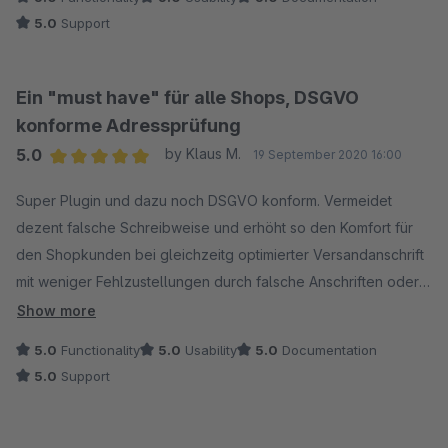
Abgesehen davon ist auch den Support hervorragend und
5.0
Support
man bekommt immer ein offenen Ohr.
Ein "must have" für alle Shops, DSGVO
konforme Adressprüfung
5.0
by Klaus M.
19 September 2020 16:00
Average rating of 5 out of 5 stars
Super Plugin und dazu noch DSGVO konform. Vermeidet
dezent falsche Schreibweise und erhöht so den Komfort für
den Shopkunden bei gleichzeitg optimierter Versandanschrift
mit weniger Fehlzustellungen durch falsche Anschriften oder
falsche Schreibweisen. Einfach einzurichten, toller und sehr
Show more
rascher Support. Ein "must have" für alle Shops !
5.0
Functionality
5.0
Usability
5.0
Documentation
5.0
Support