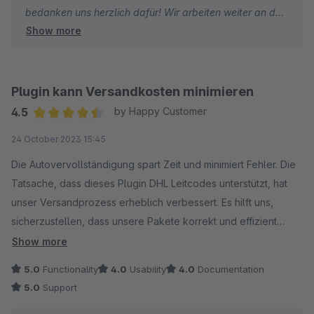
bedanken uns herzlich dafür! Wir arbeiten weiter an der
Show more
Verbesserung und Entwicklung unseres Plugins und
halten euch auf dem Laufenden.
Danke für die konstruktive Zusammenarbeit & viele
Plugin kann Versandkosten minimieren
Grüße
4.5
by Happy Customer
Dein endereco-Team
Average rating of 4.5 out of 5 stars
24 October 2023 15:45
Die Autovervollständigung spart Zeit und minimiert Fehler. Die
Tatsache, dass dieses Plugin DHL Leitcodes unterstützt, hat
unser Versandprozess erheblich verbessert. Es hilft uns,
sicherzustellen, dass unsere Pakete korrekt und effizient
zugestellt werden. Dies hat nicht nur die Kundenzufriedenheit
Show more
gesteigert, sondern auch unsere Versandkosten gesenkt.
5.0
Functionality
4.0
Usability
4.0
Documentation
Hilfsbereiter Kundenservice.
5.0
Support