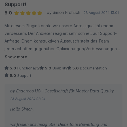
Support!
5.0
by Simon Fröhlich
23 August 2024 13:01
Average rating of 5 out of 5 stars
Mit diesem Plugin konnte wir unsere Adressqualität enorm
verbessern. Der Anbieter reagiert sehr schnell auf Support-
Anfrage. Einem konstruktiven Austausch steht das Team
jederzeit offen gegenüber. Optimierungen/Verbesserungen
wurden schnell und kompetent umgesetzt und im Store
Show more
ausgerollt. Besonders freuen wir uns auf den nächsten Step in
5.0
Functionality
5.0
Usability
5.0
Documentation
der Entwicklung des Plugins, um nahezu alle erdenklichen
5.0
Support
Fälle im laufenden Geschäftsbetrieb abdecken zu können.
by Endereco UG - Gesellschaft für Master Data Quality
26 August 2024 08:24
Hallo Simon,
wir freuen uns riesig über Deine tolle Bewertung und