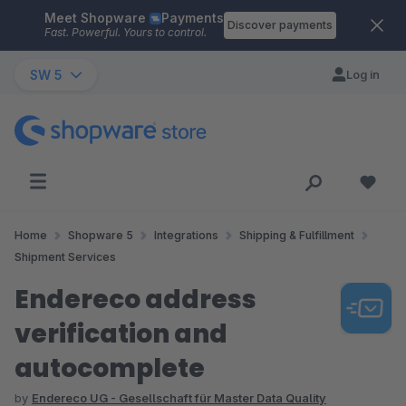
Meet Shopware
Payments
Skip to main content
Discover payments
Fast. Powerful. Yours to control.
SW 5
Log in
Home
Shopware 5
Integrations
Shipping & Fulfillment
Shipment Services
Endereco address
verification and
autocomplete
by
Endereco UG - Gesellschaft für Master Data Quality