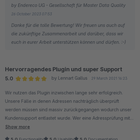
by Endereco UG - Gesellschaft für Master Data Quality
26 October 2023 07:53
Danke für die tolle Bewertung! Wir freuen uns auch auf
die zukünftige Zusammenarbeit und darüber, dass wir
euch in eurer Arbeit unterstützen können und dürfen. :-)
Hervorragendes Plugin und super Support
5.0
by Lennart Gallus
29 March 2021 16:23
Average rating of 5 out of 5 stars
Wir nutzen das Plugin inzwischen lange sehr erfolgreich.
Unsere Fälle in denen Adressen nachträglich überprüft
werden müssen sind massiv zurückgegangen wodurch unser
Kundensupport entlastet wurde. Wer eine Adressprüfung mit
Leitcodierbarkeitsprüfung benötigt macht hiermit nichts falsch.
Show more
5.0
Functionality
5.0
Usability
5.0
Documentation