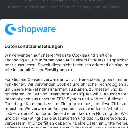
Copyright © shopware AG - All rights reserved
Notice: * All prices are quoted net of the statutory value-added tax