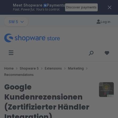
Meet Shopware
Payments
Skip to main content
Discover payments
Fast. Powerful. Yours to control.
SW 5
Log in
Home
Shopware 5
Extensions
Marketing
Recommendations
Google
Kundenrezensionen
(Zertifizierter Händler
Integration)