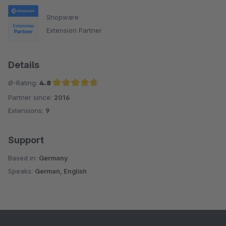
Shopware
Extension Partner
Details
Ø-Rating:
4.8
Partner since:
2016
Average rating of 4.8 out of 5 stars
Extensions:
9
Support
Based in:
Germany
Speaks:
German, English