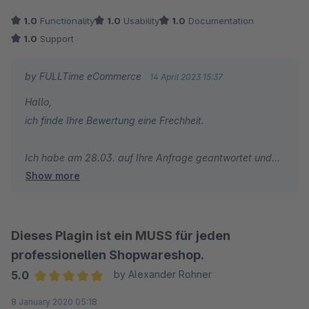
mehr verwenden.
1.0
Functionality
1.0
Usability
1.0
Documentation
1.0
Support
by FULLTime eCommerce
14 April 2023 15:37
Hallo,
ich finde Ihre Bewertung eine Frechheit.
Ich habe am 28.03. auf Ihre Anfrage geantwortet und
Show more
um Zugang zum Backend gebeten. Sie haben mir am
selben Tag geantwortet.
Dann habe ich Ihnen am 31.03. geschrieben, dass ich
mich am 03.04. darum kümmern würde (leider konnte
Dieses Plagin ist ein MUSS für jeden
ich den Termin aus gesundheitlichen Gründen nicht
professionellen Shopwareshop.
einhalten). Sie hatten mir dann am 04.04. geschrieben,
5.0
by Alexander Rohner
ob es neue Informationen gäbe. Am 11.04. habe ich
Average rating of 5 out of 5 stars
8 January 2020 05:18
Ihnen dann zurückgeschrieben, dass ich das Backend