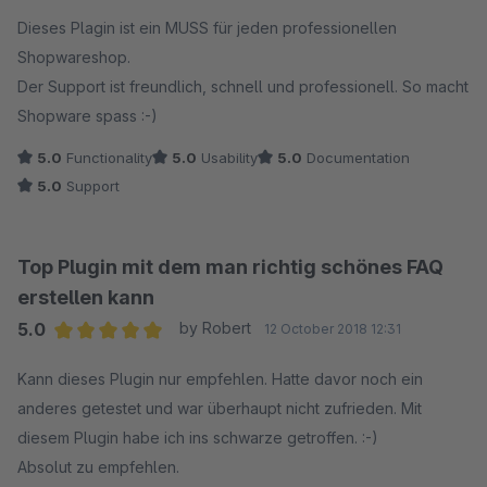
nicht erreichen kann.
Dieses Plagin ist ein MUSS für jeden professionellen
Am 13.04. hatten Sie mir dann geschrieben das das
Shopwareshop.
Backend wieder erreichbar ist. Heute habe ich mich
Der Support ist freundlich, schnell und professionell. So macht
wieder um Ihre Anfrage gekümmert.
Shopware spass :-)
5.0
Functionality
5.0
Usability
5.0
Documentation
Der Grund für die verspätete Antwort war, dass ich
5.0
Support
krank war und nicht antworten konnte. Auch wenn Sie
den Support schlecht finden, finde ich die restliche
Bewertung sehr übertrieben. Ich bitte Sie dies zu
Top Plugin mit dem man richtig schönes FAQ
überdenken.
erstellen kann
5.0
by Robert
12 October 2018 12:31
Mit freundlichen Grüßen
Average rating of 5 out of 5 stars
Patrick König
Kann dieses Plugin nur empfehlen. Hatte davor noch ein
anderes getestet und war überhaupt nicht zufrieden. Mit
diesem Plugin habe ich ins schwarze getroffen. :-)
Absolut zu empfehlen.