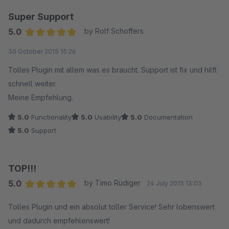
Super Support
5.0
by Rolf Schoffers
Average rating of 5 out of 5 stars
30 October 2015 15:26
Tolles Plugin mit allem was es braucht. Support ist fix und hilft
schnell weiter.
Meine Empfehlung.
5.0
Functionality
5.0
Usability
5.0
Documentation
5.0
Support
TOP!!!
5.0
by Timo Rüdiger
24 July 2015 13:03
Average rating of 5 out of 5 stars
Tolles Plugin und ein absolut toller Service! Sehr lobenswert
und dadurch empfehlenswert!