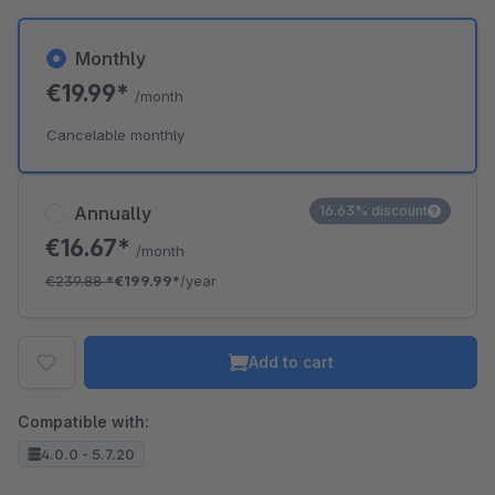
Monthly
€19.99*
/month
Cancelable monthly
Annually
16.63% discount
€16.67*
/month
€239.88
*
€199.99*
/year
Add to cart
Compatible with:
4.0.0 - 5.7.20