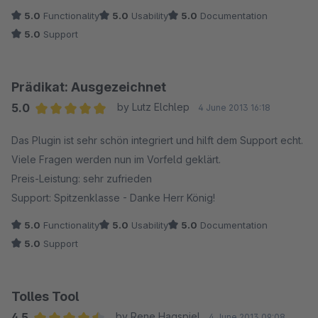
5.0
Functionality
5.0
Usability
5.0
Documentation
5.0
Support
Prädikat: Ausgezeichnet
5.0
by Lutz Elchlep
4 June 2013 16:18
Average rating of 5 out of 5 stars
Das Plugin ist sehr schön integriert und hilft dem Support echt.
Viele Fragen werden nun im Vorfeld geklärt.
Preis-Leistung: sehr zufrieden
Support: Spitzenklasse - Danke Herr König!
5.0
Functionality
5.0
Usability
5.0
Documentation
5.0
Support
Tolles Tool
4.5
by Rene Hagspiel
4 June 2013 09:08