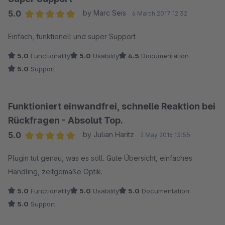
5.0
by Marc Seis
6 March 2017 12:32
Average rating of 5 out of 5 stars
Einfach, funktionell und super Support
5.0
Functionality
5.0
Usability
4.5
Documentation
5.0
Support
Funktioniert einwandfrei, schnelle Reaktion bei
Rückfragen - Absolut Top.
5.0
by Julian Haritz
2 May 2016 13:55
Average rating of 5 out of 5 stars
Plugin tut genau, was es soll. Gute Übersicht, einfaches
Handling, zeitgemäße Optik.
5.0
Functionality
5.0
Usability
5.0
Documentation
5.0
Support