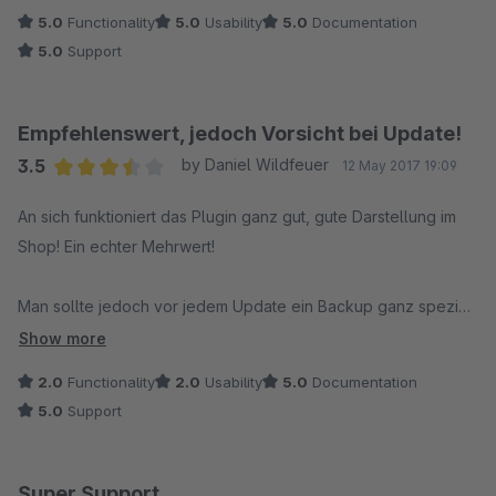
5.0
Functionality
5.0
Usability
5.0
Documentation
5.0
Support
Empfehlenswert, jedoch Vorsicht bei Update!
3.5
by Daniel Wildfeuer
12 May 2017 19:09
Average rating of 3.5 out of 5 stars
An sich funktioniert das Plugin ganz gut, gute Darstellung im
Shop! Ein echter Mehrwert!
Man sollte jedoch vor jedem Update ein Backup ganz speziell
vom FAQ Manager machen bzw. von den Texten. Wir haben
Show more
uns durch Updates jetzt schon zweimal die aufwendig
2.0
Functionality
2.0
Usability
5.0
Documentation
gesammelten Antworten gelöscht. Sehr ärgerlich.
5.0
Support
Anbieter reagiert schnell auf unsere Anfragen.
Super Support