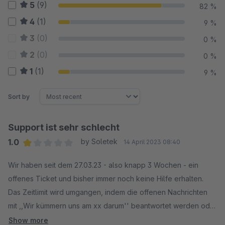
5
(9)
82 %
4
(1)
9 %
3
(0)
0 %
2
(0)
0 %
1
(1)
9 %
Sort by
Support ist sehr schlecht
1.0
by Soletek
14 April 2023 08:40
Average rating of 1 out of 5 stars
Wir haben seit dem 27.03.23 - also knapp 3 Wochen - ein
offenes Ticket und bisher immer noch keine Hilfe erhalten.
Das Zeitlimit wird umgangen, indem die offenen Nachrichten
mit ,,Wir kümmern uns am xx darum'' beantwortet werden oder
ähnlichem. Dieses Plugin werden wir in naher Zukunft nicht
Show more