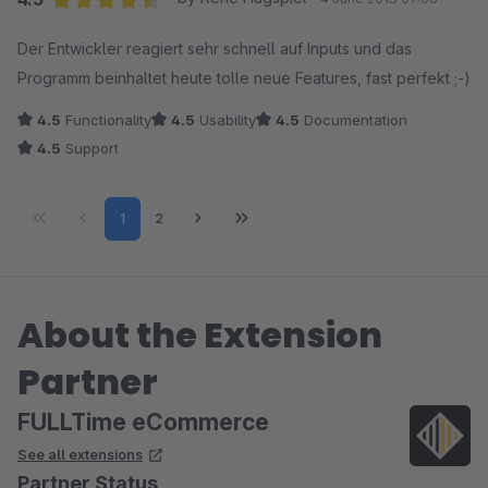
Average rating of 4.5 out of 5 stars
Der Entwickler reagiert sehr schnell auf Inputs und das
Programm beinhaltet heute tolle neue Features, fast perfekt ;-)
4.5
Functionality
4.5
Usability
4.5
Documentation
4.5
Support
Page
Page
1
2
About the Extension
Partner
FULLTime eCommerce
See all extensions
Partner Status