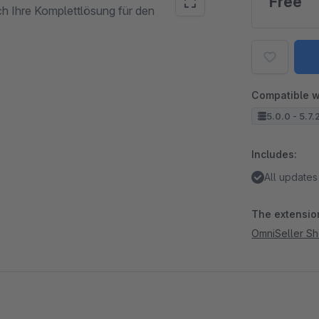
Free
ich Ihre Komplettlösung für den
Compatible w
5.0.0 - 5.7.
Includes:
All updates
The extension
OmniSeller S