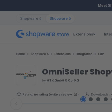
ip to main content
Skip to search
Skip to main navigation
Meet S
Shopware 6
Shopware 5
Extensions
Inte
Home
Shopware 5
Extensions
Integration
ERP
OmniSeller Shopw
by
HTK GmbH & Co. KG
Rating:
no rating
(
write a review
)
Downloads:
Skip image gallery