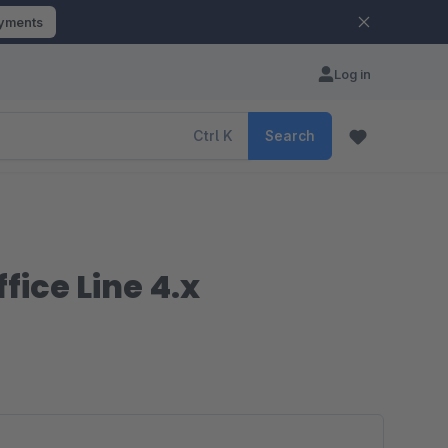
ayments
Log in
Ctrl
K
Search
ice Line 4.x