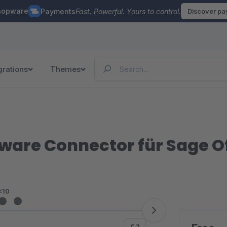
hopware
Payments
Fast. Powerful. Yours to control.
Discover p
grations
Themes
are Connector für Sage Off
<10