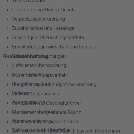
Telefonverkauf
Unterstützung Elektro Gesetz
Verpackungsverordnung
Zubehörartikel und -kataloge
Zuschläge und Zuschlagsstaffeln
Erweiterte Lagerwirtschaft und Inventur
Wareneinsatzbuchungen
Finanzbuchhaltung
Lieferantenüberwachung
Intrastat-Meldung
Auslandszahlungsverkehr
Projektverwaltung
Budgetierung und Budgetüberwachung
Varianten
Flexible Datenanalyse
Absatzplanung
Kennzahlen für Geschäftsführer
Chargenverwaltung
Mandantenübergreifende Bilanz
Kommissionierung
Vorsteuervergütungsverfahren
Rahmen und Abrufaufträge
Zahlungsverkehr (SEPA) inkl. Lastschriftverfahren