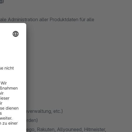
g)
e Administration aller Produktdaten für alle
schiedlich
s)
)
g, Variantenverwaltung, etc.)
ngebunden werden)
 Amazon, Yatego, Rakuten, Allyouneed, Hitmeister,