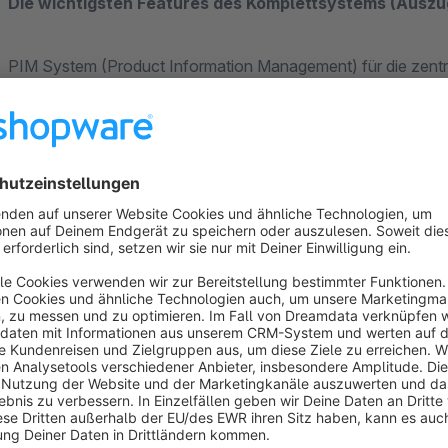
Die wichtigsten Features des Komplettsystems (Auszu
PIM System (Product Information Management) für die zentral
angebundenen Shops und Marktplätze
Multilinguale Texte auf Wunsch pro Verkaufskanal unter
Medienverwaltung Bilder, Dokumente, Videos, etc.
Attribute (Produktmerkmale)
Verwaltung von Produktsets
Verwaltung von Varianten
Verwaltung von Cross-Selling und Zubehörartikel (Shop
Hinterlegung von Preise (Einzelpreise, Staffelpreise, etc.
Mehrfach-Editierung (Cross-Selling, Kategorie- Zuordnun
Multishop –fähig (es können unbegrenzt viele Shops a
Es werden alle gängigen Marktplätze unterstützt (eBay,